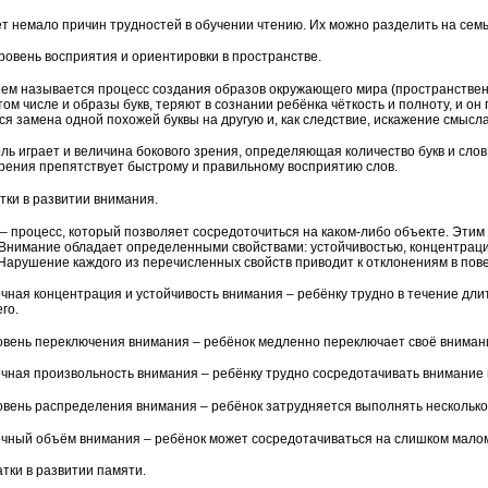
т немало причин трудностей в обучении чтению. Их можно разделить на семь
уровень восприятия и ориентировки в пространстве.
ем называется процесс создания образов окружающего мира (пространственн
том числе и образы букв, теряют в сознании ребёнка чёткость и полноту, и о
ся замена одной похожей буквы на другую и, как следствие, искажение смысла
ль играет и величина бокового зрения, определяющая количество букв и слов
зрения препятствует быстрому и правильному восприятию слов.
атки в развитии внимания.
– процесс, который позволяет сосредоточиться на каком-либо объекте. Этим 
д. Внимание обладает определенными свойствами: устойчивостью, концентра
Нарушение каждого из перечисленных свойств приводит к отклонениям в пов
чная концентрация и устойчивость внимания – ребёнку трудно в течение длит
го.
овень переключения внимания – ребёнок медленно переключает своё внимание
чная произвольность внимания – ребёнку трудно сосредотачивать внимание 
овень распределения внимания – ребёнок затрудняется выполнять несколько
чный объём внимания – ребёнок может сосредотачиваться на слишком мало
татки в развитии памяти.