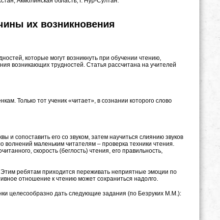
стан, Акмолинская область, г. Нур-Султан.
ичины их возникновения
ностей, которые могут возникнуть при обучении чтению,
ения возникающих трудностей. Статья рассчитана на учителей
енкам. Только тот ученик «читает», в сознании которого слово
ы и сопоставить его со звуком, затем научиться слиянию звуков
ало волнений маленьким читателям – проверка техники чтения.
танного, скорость (беглость) чтения, его правильность,
ю. Этим ребятам приходится переживать неприятные эмоции по
егативное отношение к чтению может сохраниться надолго.
ки целесообразно дать следующие задания (по Безруких М.М.):