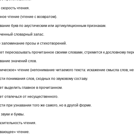
 скорость чтения.
ное чтение (чтение с возвратом).
вание букв по акустическим или артикуляционным признакам.
иченный словарный запас.
е запоминание прозы и стихотворений.
жет пересказывать прочитанное своими словами, стремится к дословному пере
вание значений слов.
ническое» чтение (непонимание читаемого текста: искажение смысла слов, не
сти понимания слов, сходных по звуковому составу.
еет выделить главное в прочитанном.
ет отвлечься от несущественного.
сти при узнавании того же самого, но в другой форме.
 звуки и буквы.
азительность чтения.
ывающее» чтение.