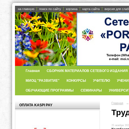
на главную
поиск по сайту
корзина
карта сайта
версия для сла
Главная
СБОРНИК МАТЕРИАЛОВ СЕТЕВОГО ИЗДАНИЯ «
МИОЦ "РАЗВИТИЕ"
КОНКУРСЫ
УЧИТЕЛЮ
УЧЕНИ
ОБУЧАЮЩИЕ ПРОГРАММЫ
СЕМИНАРЫ
УНИВЕРСИ
Главная
→
ОПЛАТА KASPI PAY
Тру
25 ноября 202