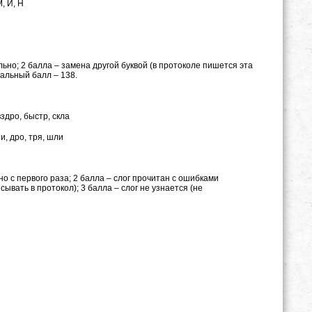
М, И, Н
ьно; 2 балла – замена другой буквой (в протоколе пишется эта
мальный балл – 138.
вздро, быстр, скла
ни, дро, тря, шли
о с первого раза; 2 балла – слог прочитан с ошибками
ывать в протокол); 3 балла – слог не узнается (не