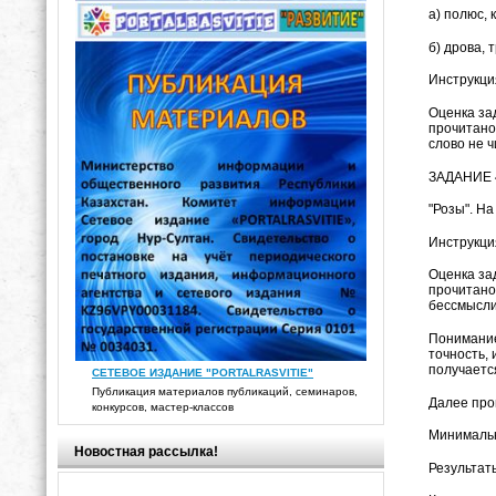
а) полюс, 
б) дрова, 
Инструкция
Оценка зад
прочитано
слово не 
ЗАДАНИЕ 4
"Розы". Н
Инструкция
Оценка зад
прочитано 
бессмысли
Понимание
точность,
получаетс
СЕТЕВОЕ ИЗДАНИЕ "PORTALRASVITIE"
Публикация материалов публикаций, семинаров,
Далее про
конкурсов, мастер-классов
Минимальн
Новостная рассылка!
Результат