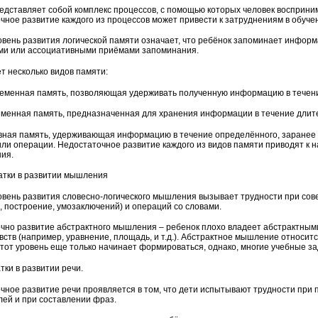
едставляет собой комплекс процессов, с помощью которых человек восприни
чное развитие каждого из процессов может привести к затруднениям в обуче
овень развития логической памяти означает, что ребёнок запоминает информ
и или ассоциативными приёмами запоминания.
т несколько видов памяти:
ременная память, позволяющая удерживать полученную информацию в течение
еменная память, предназначенная для хранения информации в течение длит
вная память, удерживающая информацию в течение определённого, заранее з
или операции. Недостаточное развитие каждого из видов памяти приводят к н
ия.
татки в развитии мышления
овень развития словесно-логического мышления вызывает трудности при сов
, построение, умозаключений) и операций со словами.
чно развитие абстрактного мышления – ребенок плохо владеет абстрактным
увств (например, уравнение, площадь, и т.д.). Абстрактное мышление относ
этот уровень еще только начинает формироваться, однако, многие учебные з
тки в развитии речи.
чное развитие речи проявляется в том, что дети испытывают трудности при
лей и при составлении фраз.