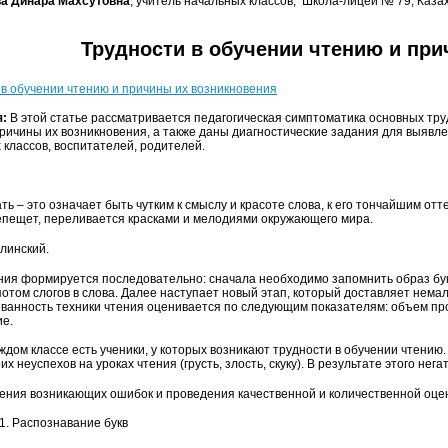
ва Динара Махсутовна
, учитель начальных классов, Школа-лицей № 79, Казах
Трудности в обучении чтению и пр
 в обучении чтению и причины их возникновения
я:
В этой статье рассматривается педагогическая симптоматика основных труд
ричины их возникновения, а также даны диагностические задания для выявл
 классов, воспитателей, родителей.
ть – это означает быть чутким к смыслу и красоте слова, к его тончайшим отт
репещет, переливается красками и мелодиями окружающего мира.
млинский.
ния формируется последовательно: сначала необходимо запомнить образ букв
 потом слогов в слова. Далее наступает новый этап, который доставляет нем
анность техники чтения оценивается по следующим показателям: объем прочи
е.
аждом классе есть ученики, у которых возникают трудности в обучении чтени
их неуспехов на уроках чтения (грусть, злость, скуку). В результате этого н
ения возникающих ошибок и проведения качественной и количественной оцен
. Распознавание букв