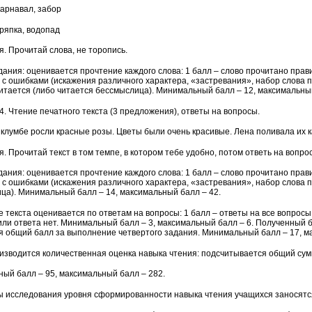
карнавал, забор
тряпка, водопад
. Прочитай слова, не торопись.
ания: оценивается прочтение каждого слова: 1 балл – слово прочитано правил
 с ошибками (искажения различного характера, «застревания», набор слова по
читается (либо читается бессмыслица). Минимальный балл – 12, максимальный
. Чтение печатного текста (3 предложения), ответы на вопросы.
а клумбе росли красные розы. Цветы были очень красивые. Лена поливала их 
. Прочитай текст в том темпе, в котором тебе удобно, потом ответь на вопрос
ания: оценивается прочтение каждого слова: 1 балл – слово прочитано правил
с ошибками (искажения различного характера, «застревания», набор слова по 
ца). Минимальный балл – 14, максимальный балл – 42.
 текста оценивается по ответам на вопросы: 1 балл – ответы на все вопросы
 или ответа нет. Минимальный балл – 3, максимальный балл – 6. Полученный б
я общий балл за выполнение четвертого задания. Минимальный балл – 17, м
изводится количественная оценка навыка чтения: подсчитывается общий сум
ый балл – 95, максимальный балл – 282.
ы исследования уровня сформированности навыка чтения учащихся заносятся