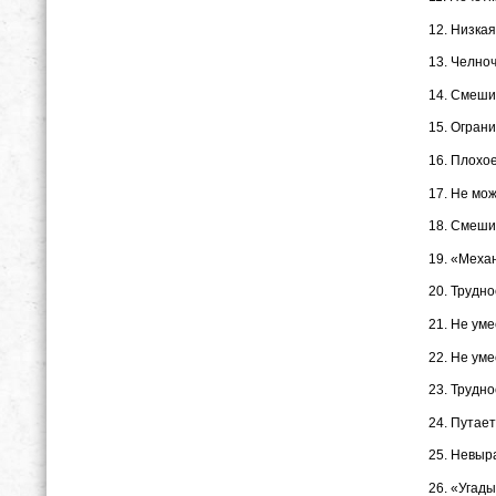
12. Низкая
13. Челноч
14. Смеши
15. Огран
16. Плохо
17. Не мо
18. Смеши
19. «Меха
20. Трудно
21. Не ум
22. Не уме
23. Трудно
24. Путает
25. Невыр
26. «Угад