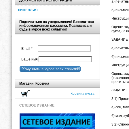
ДОКУМЕНТЫ О РЕГИСТРАЦИИ
а) печатных 
б) письменны
ЛИЦЕНЗИЯ
Инструкция
Подписаться на уведомления! Бесплатная
информационная рассылка. Подпишись и
Оценка зад
будь в курсе всех событий!
буква); 3 
ЗАДАНИЕ 2
а) печатны
Email
*
б) письмен
Ваше имя
Инструкция
Хочу быть в курсе всех событий!
Оценка зад
(искажения
прочитыва
Магазин: Корзина
ЗАДАНИЕ 3
Корзина пуста!
3.1) Прост
СЕТЕВОЕ ИЗДАНИЕ
а) сон, мак
б) мал, зуб
3.2) Сложн