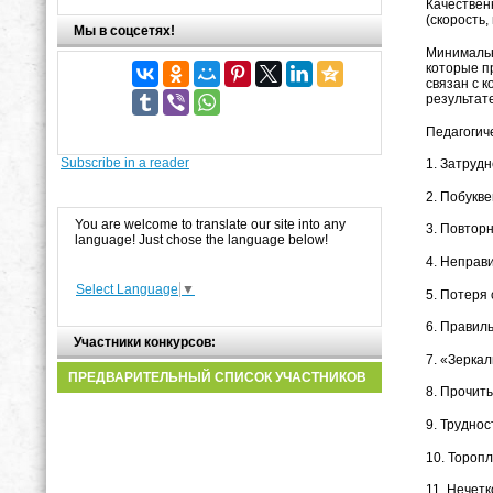
Качествен
(скорость,
Мы в соцсетях!
Минимальн
которые п
связан с 
результат
Педагогич
Subscribe in a reader
1. Затрудн
2. Побукве
You are welcome to translate our site into any
3. Повтор
language! Just chose the language below!
4. Неправ
Select Language
▼
5. Потеря 
6. Правиль
Участники конкурсов:
7. «Зеркал
ПРЕДВАРИТЕЛЬНЫЙ СПИСОК УЧАСТНИКОВ
8. Прочит
9. Трудно
10. Тороп
11. Нечет