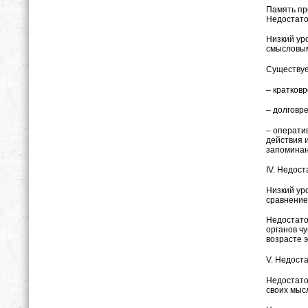
Память пр
Недостато
Низкий ур
смысловым
Существуе
– кратков
– долговр
– операти
действия 
запоминан
IV. Недос
Низкий ур
сравнение
Недостато
органов ч
возрасте 
V. Недоста
Недостато
своих мыс