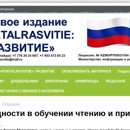
бовидящих
PORTALRASVITIE»: РАЗВИТИЕ
ОПУБЛИКОВАТЬ МАТЕРИАЛ
Педаго
КУ
ДОШКОЛЬНИКУ
ВИКТОРИНЫ
ОЛИМПИАДА
РЕЦЕНЗИЯ
ТЕТ ИСКУССТВЕННОГО ИНТЕЛЛЕКТА
Публикации
дности в обучении чтению и пр
1 г.