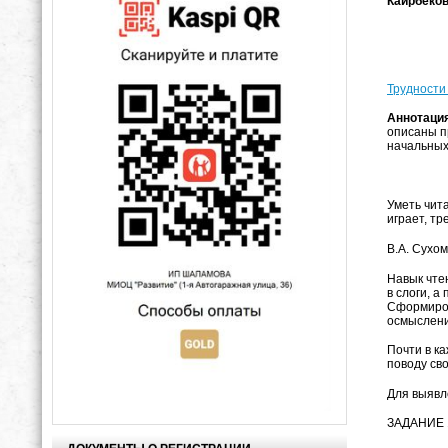
Каирбеко
Трудности
Аннотаци
описаны п
начальных
Уметь чита
играет, т
В.А. Сухо
Навык чте
в слоги, а
Сформиров
осмыслени
Почти в к
поводу сво
Для выявл
ЗАДАНИЕ 1