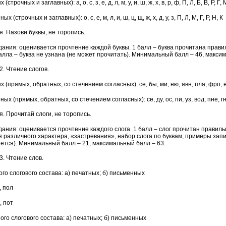
(строчных и заглавных): а, о, с, з, е, д, л, м, у, и, ш, ж, х, в, р, ф, П, Л, Б, В, Р, Г, 
х (строчных и заглавных): о, с, е, м, л, и, ш, ц, щ, ж, х, д, у, з, П, Л, М, Г, Р, Н, К
. Назови буквы, не торопись.
ания: оценивается прочтение каждой буквы. 1 балл – буква прочитана правил
балла – буква не узнана (не может прочитать). Минимальный балл – 46, макси
. Чтение слогов.
х (прямых, обратных, со стечением согласных): се, бы, ми, ню, явн, пла, фро, 
ных (прямых, обратных, со стечением согласных): се, ду, ос, пи, уз, вод, пне, г
. Прочитай слоги, не торопись.
ания: оценивается прочтение каждого слога. 1 балл – слог прочитан правильн
 различного характера, «застревания», набор слога по буквам, примеры запис
ется). Минимальный балл – 21, максимальный балл – 63.
. Чтение слов.
ого слогового состава: а) печатных; б) письменных
, пол
, пот
ого слогового состава: а) печатных; б) письменных