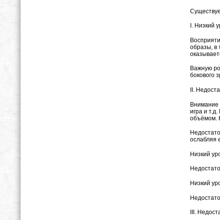
Существуе
I. Низкий 
Восприяти
образы, в 
оказывает
Важную ро
бокового 
II. Недост
Внимание 
игра и т.
объёмом. 
Недостато
ослабляя е
Низкий ур
Недостато
Низкий ур
Недостато
III. Недос