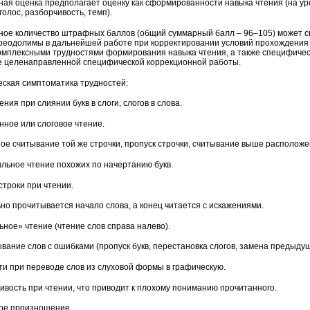
ная оценка предполагает оценку как сформированности навыка чтения (на уро
 голос, разборчивость, темп).
ое количество штрафных баллов (общий суммарный балл – 96–105) может св
реодолимы в дальнейшей работе при корректировании условий прохождения
комплексными трудностями формирования навыка чтения, а также специфичес
е целенаправленной специфической коррекционной работы.
еская симптоматика трудностей:
ения при слиянии букв в слоги, слогов в слова.
нное или слоговое чтение.
ное считывание той же строчки, пропуск строчки, считывание выше расположе
ильное чтение похожих по начертанию букв.
строки при чтении.
но прочитывается начало слова, а конец читается с искаже­ниями.
ьное» чтение (чтение слов справа налево).
ывание слов с ошибками (пропуск букв, перестановка слогов, замена предыду
сти при переводе слов из слуховой формы в графическую.
ливость при чтении, что приводит к плохому пониманию прочитанного.
кое произношение.