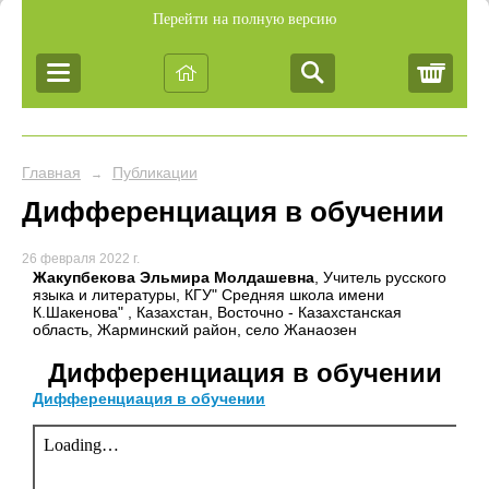
Перейти на полную версию
Корз
Главная
Публикации
→
Дифференциация в обучении
26 февраля 2022 г.
Жакупбекова Эльмира Молдашевна
, Учитель русского
языка и литературы, КГУ" Средняя школа имени
К.Шакенова" , Казахстан, Восточно - Казахстанская
область, Жарминский район, село Жанаозен
Дифференциация в обучении
Дифференциация в обучении