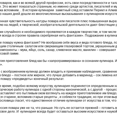
аров, как и во всякой другой профессии, есть свои посредственности и тал
. Это может показаться странным, но именно среди артистов, писателей и м
 ка вспомним… В истории кулинарии заметный след оставили Перикл и Алкиви
До наших дней дошли их многочисленные высказывания о кулинарном искусст
ая чувствительность натуры повара или писателя плюс повышенная вырази
ию на людей, к творческой, изобретательской деятельности дают блестящие 
 случайного и необходимого проявляются в каждом творчестве, в том числе
я всегда в строгие правила серебряная нить фантазии». Подражание в кулин
повару нужна фантазия? Не вообразив себе вкуса и вида готового блюда, пов
щим столичным салатом или сверкающим глазировкой тортом, украшенным д
омпоненты – мука, яйцо, соль, сахар, сливочное масло, ванилин – совершаю
кусовой гамме.
я приготовления блюд как бы «запрограммирована» в сознании кулинара. И 
».
воображением кулинар должен владеть и приемами наблюдения, сравнения,
в блюдо – постное или жирное, что лучше добавить в маринад – сок лимона и
 повару «предвидеть» конечный результат.
ремя, подобно всякому искусству, кулинария подчиняется определенным за
ворческую работу кулинара с одной стороны канонической, а с другой - про
заставляет его пытливым оком взглянуть на каждое приготовляемое им блюдо, 
я старине, вспомнив старые рецепты , и соблюсти традиции, но при этом выра
словица гласит, что единственное отличие кулинарии от искусства в том, чт
 повара уже не та, что раньше. Но суть ее остается прежней – готовить вку
 свое дело. И кулинария всегда будет оставаться высоким искусством и науко