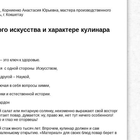
, Корниенко Анастасия Юрьевна, мастера производственного
, г. Кокшетау
о искусства и характере кулинара
к здоровью.
оны Искусством,
аукой,
росы химии,
ой истории.
н
салат или янтарную солянку, неизменно выражают свой восторг
ет повар, думается: ну, право же, нет тут ничего особенного!
о и глаз не оторвешь!
таж много тысяч лет. Впрочем, кулинар должен и сам
 маленькому открытию. «Материал» для своих блюд повар берет в