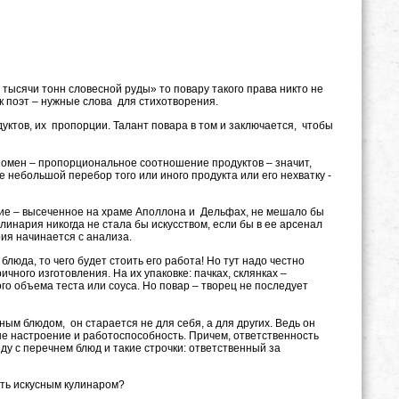
ысячи тонн словесной руды» то повару такого права никто не
ак поэт – нужные слова для стихотворения.
ктов, их пропорции. Талант повара в том и заключается, чтобы
мен – пропорциональное соотношение продуктов – значит,
 небольшой перебор того или иного продукта или его нехватку -
ние – высеченное на храме Аполлона и Дельфах, не мешало бы
линария никогда не стала бы искусством, если бы в ее арсенал
ия начинается с анализа.
люда, то чего будет стоить его работа! Но тут надо честно
ного изготовления. На их упаковке: пачках, склянках –
ого объема теста или соуса. Но повар – творец не последует
м блюдом, он старается не для себя, а для других. Ведь он
ше настроение и работоспособность. Причем, ответственность
ду с перечнем блюд и такие строчки: ответственный за
ть искусным кулинаром?