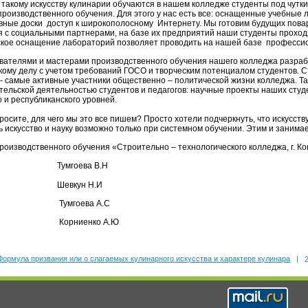
кому искусству кулинарии обучаются в нашем колледже студенты под чутки
производственного обучения. Для этого у нас есть все: оснащенные учебные 
вные доски доступ к широкополосному Интернету. Мы готовим будущих повар
 с социальными партнерами, на базе их предприятий наши студенты проходя
ское оснащение лабораторий позволяет проводить на нашей базе профессион
телями и мастерами производственного обучения нашего колледжа разрабо
кому делу с учетом требований ГОСО и творческим потенциалом студентов. 
 - самые активные участники общественно – политической жизни колледжа. Т
тельской деятельностью студентов и педагогов: научные проекты наших студе
 и республиканского уровней.
те, для чего мы это все пишем? Просто хотели подчеркнуть, что искусству 
ь искусство и науку возможно только при системном обучении. Этим и занима
роизводственного обучения «Строительно – технологического колледжа, г. К
гоева В.Н
вкун Н.И
гоева А.С
ниенко А.Ю
Формула призвания или о слагаемых кулинарного искусства и характере кулинара
|
2