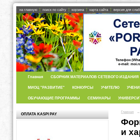
на главную
поиск по сайту
корзина
карта сайта
версия для сла
Главная
СБОРНИК МАТЕРИАЛОВ СЕТЕВОГО ИЗДАНИЯ «
МИОЦ "РАЗВИТИЕ"
КОНКУРСЫ
УЧИТЕЛЮ
УЧЕНИ
ОБУЧАЮЩИЕ ПРОГРАММЫ
СЕМИНАРЫ
УНИВЕРСИ
Главная
→
ОПЛАТА KASPI PAY
Фор
и х