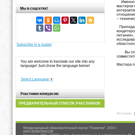
Именно та
мастеров 
Мы в соцсетях!
интеракти
отношения
– техниче
Преподава
кондитерс
питания»,
исследова
областного
Subscribe in a reader
Вы спроси
совместит
You are welcome to translate our site into any
Мастера п
language! Just chose the language below!
Тум
Select Language
▼
Ше
Тум
Участники конкурсов:
Кор
ПРЕДВАРИТЕЛЬНЫЙ СПИСОК УЧАСТНИКОВ
Источник:
Международный образовательный портал "Развитие", 2016 г.
ИИН 650603400138