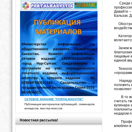
Среди пов
профессия
Давайте –
Бальзак. 
Обостренн
воздейств
Категории
вплетаетс
Зачем же 
благоухаю
пищевые к
единой в
Технологи
«программ
Наряду с 
положить 
позволяет
В то же в
СЕТЕВОЕ ИЗДАНИЕ "PORTALRASVITIE"
считать т
Публикация материалов публикаций, семинаров,
кулинара 
конкурсов, мастер-классов
поклонитьс
недаром по
Новостная рассылка!
Профессия
влюблен в