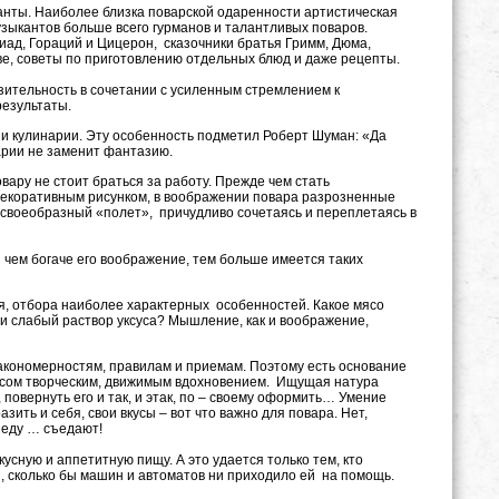
анты. Наиболее близка поварской одаренности артистическая
узыкантов больше всего гурманов и талантливых поваров.
ад, Гораций и Цицерон, сказочники братья Гримм, Дюма,
ве, советы по приготовлению отдельных блюд и даже рецепты.
тельность в сочетании с усиленным стремлением к
результаты.
 и кулинарии. Эту особенность подметил Роберт Шуман: «Да
арии не заменит фантазию.
ару не стоит браться за работу. Прежде чем стать
екоративным рисунком, в воображении повара разрозненные
т своеобразный «полет», причудливо сочетаясь и переплетаясь в
чем богаче его воображение, тем больше имеется таких
 отбора наиболее характерных особенностей. Какое мясо
ли слабый раствор уксуса? Мышление, как и воображение,
кономерностям, правилам и приемам. Поэтому есть основание
цессом творческим, движимым вдохновением. Ищущая натура
повернуть его и так, и этак, по – своему оформить… Умение
зить и себя, свои вкусы – вот что важно для повара. Нет,
о еду … съедают!
сную и аппетитную пищу. А это удается только тем, кто
й, сколько бы машин и автоматов ни приходило ей на помощь.