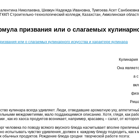
Валентина Николаевна, Шевкун Надежда Ивановна, Тумгоева Асет Санбековна
 ГККП Строительно-технологический колледж, Казахстан, Акмолинская область
мула призвания или о слагаемых кулинарног
ризвания или о слагаемых кулинарного искусства и характере кулинара
Кулинария – это ключ 
Она является с одной стор
а с другой – Н
включая в себя воп
физики и естественн
Ришардо
 кулинара всегда удивляет. Люди, отведавшие ароматную уху, аппетитный 
ельными междометиями, мало поддающимися описанию. Хотя, глядя, как работа
аки , как из хаоса продуктов возникает, например, красавец – салат, от которог
еловека по поводу всякого вкусного блюда насчитывает вполне приличный с
но испытывать чувство удивления, должен к каждому блюду подходить, как к
х обычных продуктов. Рождение блюда сродни творческой работе поэта: