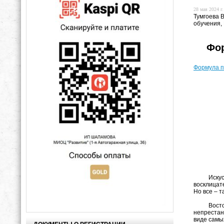
28 мая 2024 г.
Тумгоева 
обучения,
Фор
Формула п
Искусство
восклицат
Но все – т
Восторг ч
непрестан
виде самы