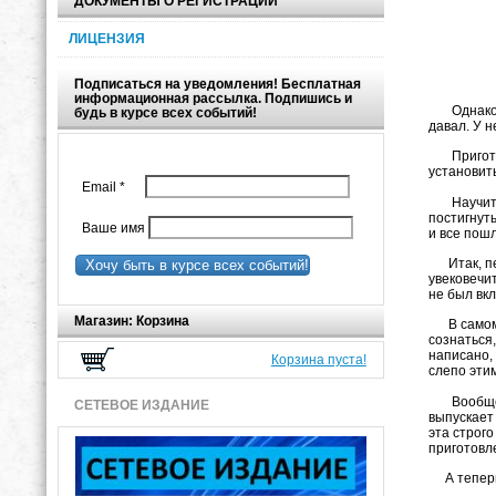
ДОКУМЕНТЫ О РЕГИСТРАЦИИ
Когд
ЛИЦЕНЗИЯ
Раст
(А
Подписаться на уведомления! Бесплатная
информационная рассылка. Подпишись и
Однако ср
будь в курсе всех событий!
давал. У н
Приготови
установит
Email
*
Научиться
постигнут
Ваше имя
и все пошл
Итак, пер
Хочу быть в курсе всех событий!
увековечит
не был вк
Магазин: Корзина
В самом де
сознаться
написано, 
Корзина пуста!
слепо эти
Вообще, п
СЕТЕВОЕ ИЗДАНИЕ
выпускает
эта строг
приготовл
А теперь 