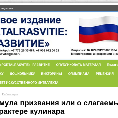
бовидящих
PORTALRASVITIE»: РАЗВИТИЕ
ОПУБЛИКОВАТЬ МАТЕРИАЛ
Педаго
КУ
ДОШКОЛЬНИКУ
ВИКТОРИНЫ
ОЛИМПИАДА
РЕЦЕНЗИЯ
ТЕТ ИСКУССТВЕННОГО ИНТЕЛЛЕКТА
Публикации
мула призвания или о слагаемы
арактере кулинара