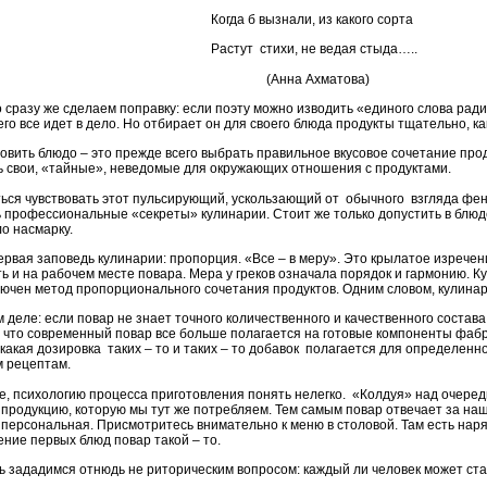
а б вызнали, из какого сорта
ут стихи, не ведая стыда…..
нна Ахматова)
азу же сделаем поправку: если поэту можно изводить «единого слова ради т
его все идет в дело. Но отбирает он для своего блюда продукты тщательно, к
ть блюдо – это прежде всего выбрать правильное вкусовое сочетание проду
ь свои, «тайные», неведомые для окружающих отношения с продуктами.
 чувствовать этот пульсирующий, ускользающий от обычного взгляда фено
ь профессиональные «секреты» кулинарии. Стоит же только допустить в блюде
о насмарку.
вая заповедь кулинарии: пропорция. «Все – в меру». Это крылатое изрече
ь и на рабочем месте повара. Мера у греков означала порядок и гармонию. Ку
лючен метод пропорционального сочетания продуктов. Одним словом, кулинар
ле: если повар не знает точного количественного и качественного состава б
, что современный повар все больше полагается на готовые компоненты фабрич
какая дозировка таких – то и таких – то добавок полагается для определенн
м рецептам.
сихологию процесса приготовления понять нелегко. «Колдуя» над очередны
 продукцию, которую мы тут же потребляем. Тем самым повар отвечает за на
о персональная. Присмотритесь внимательно к меню в столовой. Там есть наря
ение первых блюд повар такой – то.
зададимся отнюдь не риторическим вопросом: каждый ли человек может ста