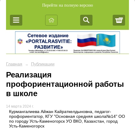
Перейти на полную версию
Корз
Главная
Публикации
→
Реализация
профориентационной работы
в школе
14 марта 2024 г.
Курмангалиева Айжан Кайраткелдыновна, педагог-
профориентатор, КГУ "Основная средняя школа№14" ОО
по городу Усть-Каменогорск УО ВКО, Казахстан, город
Усть-Каменогорск