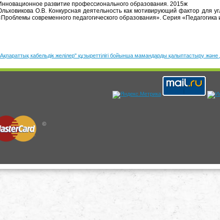
Инновационное развитие профессионального образования. 2015ж
Ольховикова О.В. Конкурсная деятельность как мотивирующий фактор для
у
«Проблемы современного педагогического образования». Серия «Педагогика 
"Ақпараттық кабельдік желілер" құзыреттілігі бойынша мамандарды қалыптастыру және
©