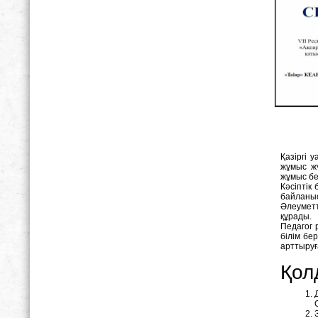
Қазіргі 
жұмыс жү
жұмыс бе
Кәсіптік
байланыс
Әлеуметт
құрады.
Педагог 
білім бе
арттыруға
Қол