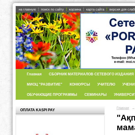
на главную
поиск по сайту
корзина
карта сайта
версия для сла
Главная
СБОРНИК МАТЕРИАЛОВ СЕТЕВОГО ИЗДАНИЯ «
МИОЦ "РАЗВИТИЕ"
КОНКУРСЫ
УЧИТЕЛЮ
УЧЕНИ
ОБУЧАЮЩИЕ ПРОГРАММЫ
СЕМИНАРЫ
УНИВЕРСИ
Главная
→
ОПЛАТА KASPI PAY
"Ақп
мам