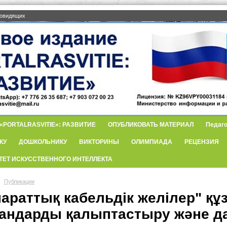
бовидящих
PORTALRASVITIE»: РАЗВИТИЕ
ОПУБЛИКОВАТЬ МАТЕРИАЛ
Педаго
КУ
ДОШКОЛЬНИКУ
ВИКТОРИНЫ
ОЛИМПИАДА
РЕЦЕНЗИЯ
ТЕТ ИСКУССТВЕННОГО ИНТЕЛЛЕКТА
Публикации
араттық кабельдік желілер" құ
андарды қалыптастыру және д