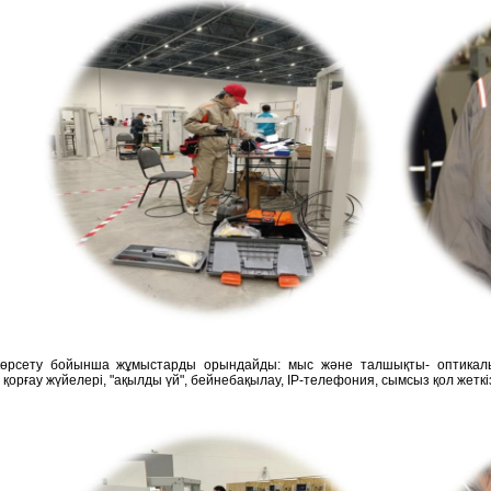
көрсету бойынша жұмыстарды орындайды: мыс және талшықты- оптикалық 
қорғау жүйелері, "ақылды үй", бейнебақылау, IP-телефония, сымсыз қол жеткізу