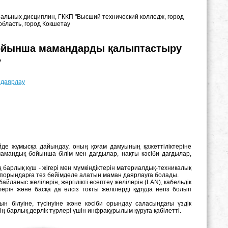
альных дисциплин, ГККП "Высший технический колледж, город
область, город Кокшетау
і бойынша мамандарды қалыптастыру
у
 даярлау
ейде жұмысқа дайындау, оның қоғам дамуының қажеттіліктеріне
амандық бойынша білім мен дағдылар, нақты кәсіби дағдылар,
ің барлық күш - жігері мен мүмкіндіктерін материалдық-техникалық
іпорындарға тез бейімделе алатын маман даярлауға болады.
айланыс желілерін, жергілікті есептеу желілерін (LAN), кабельдік
ерін және басқа да әлсіз токты желілерді құруда негіз болып
н білуіне, түсінуіне және кәсіби орындау саласындағы үздік
ң барлық дерлік түрлері үшін инфрақұрылым құруға қабілетті.