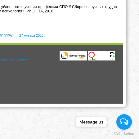
глубленного
изучения
профессии СПО // Сборник научных трудов
и психология». РИО ГПА, 2018
 даярлау
|
27 января 2026 г.
.
Message us