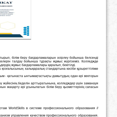
е отырып, білім беру бағдарламаларын әзірлеу бойынша белсенді
желерін талдау бойынша тұрақты жұмыс жүргіземіз. Колледжде
дердің жұмыс бағдарламалары қаралып, бекітілді.
lls қозғалысының халықаралық стандартына кәсіби құзыреттілікке
рым - қатынаста ынтымақтастықты дамытудың одан әрі векторын
еру жүйесінің беделін арттыратынына, колледждер үшін заманауи
мұнын жаңарту әрі ұсынылатын білім беру қызметтерінің сапасын
там WorldSkills в системе профессионального образования //
еханизм управления качеством профессионального образования.