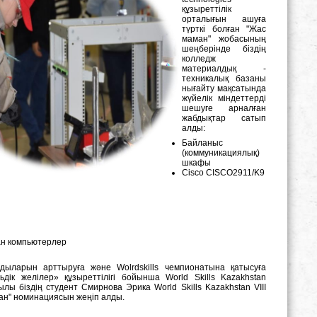
құзыреттілік
орталығын ашуға
түрткі болған "Жас
маман" жобасының
шеңберінде біздің
колледж
материалдық -
техникалық базаны
нығайту мақсатында
жүйелік міндеттерді
шешуге арналған
жабдықтар сатып
алды:
Байланыс
(коммуникациялық)
шкафы
Cisco CISCO2911/K9
ған компьютерлер
дыларын арттыруға және Wolrdskills чемпионатына қатысуға
ьдік желілер» құзыреттілігі бойынша World Skills Kazakhstan
 біздің студент Смирнова Эрика World Skills Kazakhstan VIII
ман" номинациясын жеңіп алды.