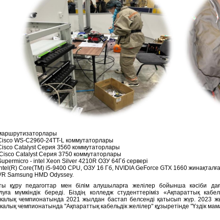
маршрутизаторлары
Cisco WS-C2960-24TT-L коммутаторлары
Cisco Catalyst Серия 3560 коммутаторлары
Cisco Catalyst Серия 3750 коммутаторлары
Supermicro - intel Xeon Silver 4210R ОЗУ 64Гб сервері
Intel(R) Core(TM) i5-9400 CPU, ОЗУ 16 Гб, NVIDIA GeForce GTX 1660 жинақтал
VR Samsung HMD Odyssey.
ты құру педагогтар мен білім алушыларға желілер бойынша кәсіби дағ
уға мүмкіндік береді. Біздің колледж студенттеріміз «Ақпараттық кабел
калық чемпионатында 2021 жылдан бастап белсенді қатысып жүр. 2023 жылы
калық чемпионатында "Ақпараттық кабельдік желілер" құзыретінде "Үздік ма