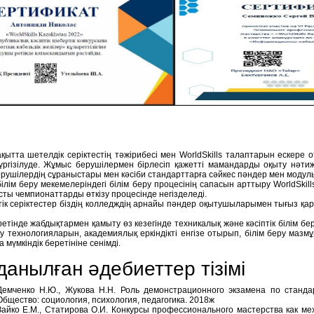
уақытта шетелдік серіктестің тәжірибесі мен WorldSkills талаптарын ескер
ргізілуде. Жұмыс берушілермен бірлесіп қажетті мамандарды оқыту нәти
рушілердің сұраныстары мен кәсіби стандарттарға сәйкес пәндер мен модуль
 білім беру мекемелеріндегі білім беру процесінің сапасын арттыру WorldSki
ты чемпионаттарды өткізу процесінде негізделеді.
ік серіктестер біздің колледждің арнайы пәндер оқытушыларымен тығыз қа
ретінде жабдықтармен қамыту өз кезегінде техникалық және кәсіптік білім б
ру технологияларын, академиялық еркіндікті енгізе отырып, білім беру маз
 мүмкіндік беретініне сенімді.
данылған әдебиеттер тізімі
Демченко Н.Ю., Жукова Н.Н. Роль демонстрационного экзамена по стандар
Общество: социология, психология, педагогика. 2018ж
Зайко Е.М., Статирова О.И. Конкурсы профессионального мастерства как м