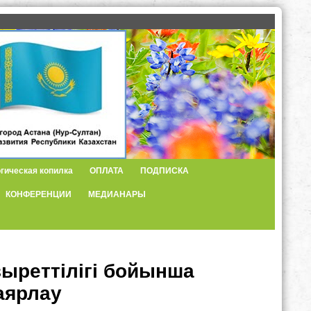
гическая копилка
ОПЛАТА
ПОДПИСКА
КОНФЕРЕНЦИИ
МЕДИАНАРЫ
зыреттілігі бойынша
аярлау