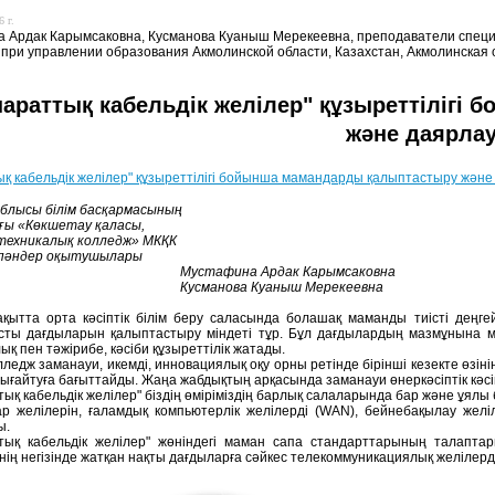
 г.
 Ардак Карымсаковна, Кусманова Куаныш Мерекеевна, преподаватели специ
 при управлении образования Акмолинской области, Казахстан, Акмолинская 
параттық кабельдік желілер" құзыреттіліг
және даярла
ық кабельдік желілер" құзыреттілігі бойынша мамандарды қалыптастыру және
блысы білім басқармасының
ғы «Көкшетау қаласы,
техникалық колледж» МКҚК
пәндер оқытушылары
тафина Ардак Карымсаковна
манова Куаныш Мерекеевна
уақытта орта кәсіптік білім беру саласында болашақ маманды тиісті деңг
ты дағдыларын қалыптастыру міндеті тұр. Бұл дағдылардың мазмұнына м
ық пен тәжірибе, кәсіби құзыреттілік жатады.
олледж заманауи, икемді, инновациялық оқу орны ретінде бірінші кезекте өзін
ығайтуға бағыттайды. Жаңа жабдықтың арқасында заманауи өнеркәсіптік кәс
тық кабельдік желілер" біздің өміріміздің барлық салаларында бар және ұялы б
р желілерін, ғаламдық компьютерлік желілерді (WAN), бейнебақылау желіл
ы.
тық кабельдік желілер" жөніндегі маман сапа стандарттарының талаптары
нің негізінде жатқан нақты дағдыларға сәйкес телекоммуникациялық желілерді