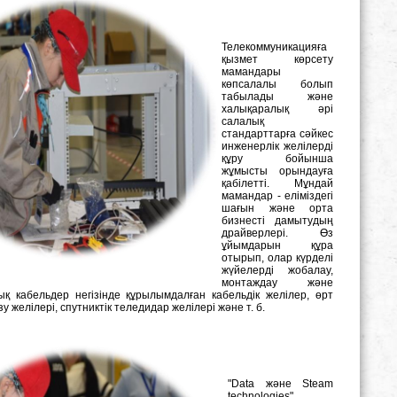
Телекоммуникацияға
қызмет көрсету
мамандары
көпсалалы болып
табылады және
халықаралық әрі
салалық
стандарттарға сәйкес
инженерлік желілерді
құру бойынша
жұмысты орындауға
қабілетті. Мұндай
мамандар - еліміздегі
шағын және орта
бизнесті дамытудың
драйверлері. Өз
ұйымдарын құра
отырып, олар күрделі
жүйелерді жобалау,
монтаждау және
кабельдер негізінде құрылымдалған кабельдік желілер, өрт
 желілері, спутниктік теледидар желілері және т. б.
"Data және Steam
technologies"