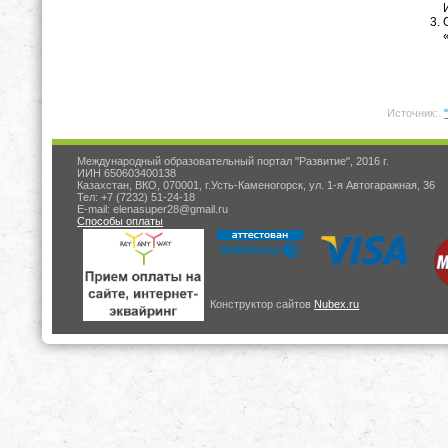
Источник:
Международный образовательный портал "Развитие", 2016 г.
ИИН 650603400138
Казахстан, ВКО, 070001, г.Усть-Каменогорск, ул. 1-я Автогаражная, 36
Тел: +7 (7232) 51-24-18
E-mail: elenasuper28@gmail.ru
Способы оплаты
Конструктор сайтов
Nubex.ru