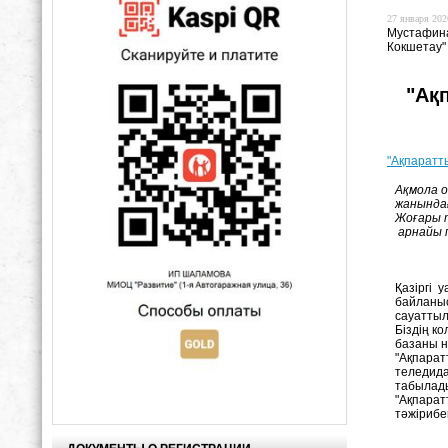
27 января 2026
Мустафина
Кокшетау"
"Ақ
"Ақпаратт
Ақмола о
жанында
Жоғары 
арнайы 
Мус
Кус
Қазіргі 
байланыс
сауаттыл
Біздің к
базаны н
"Ақпарат
теледида
табылад
"Ақпарат
тәжірибе