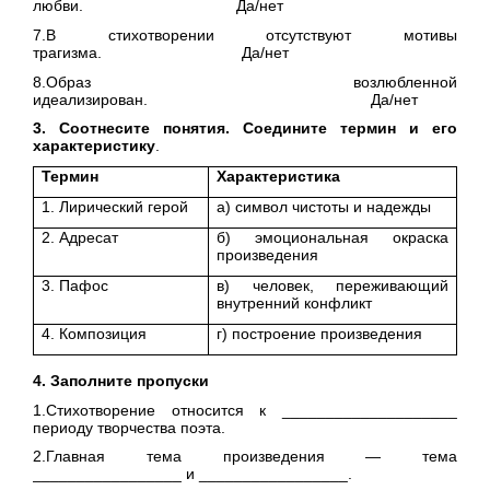
любви. Да/нет
7.В стихотворении отсутствуют мотивы
трагизма. Да/нет
8.Образ возлюбленной
идеализирован. Да/нет
3. Соотнесите понятия. Соедините термин и его
характеристику
.
Термин
Характеристика
1. Лирический герой
а) символ чистоты и надежды
2. Адресат
б) эмоциональная окраска
произведения
3. Пафос
в) человек, переживающий
внутренний конфликт
4. Композиция
г) построение произведения
4. Заполните пропуски
1.Стихотворение относится к ____________________
периоду творчества поэта.
2.Главная тема произведения — тема
_________________ и _________________.