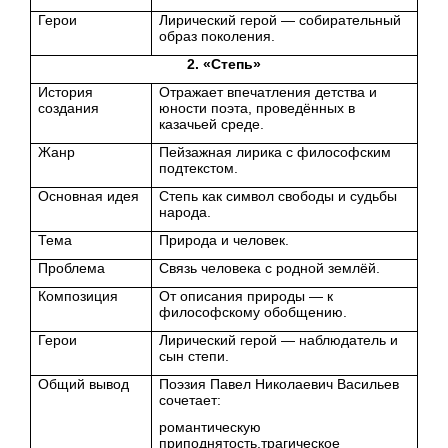
Герои
Лирический герой — собирательный
образ поколения.
2. «Степь»
История
Отражает впечатления детства и
создания
юности поэта, проведённых в
казачьей среде.
Жанр
Пейзажная лирика с философским
подтекстом.
Основная идея
Степь как символ свободы и судьбы
народа.
Тема
Природа и человек.
Проблема
Связь человека с родной землёй.
Композиция
От описания природы — к
философскому обобщению.
Герои
Лирический герой — наблюдатель и
сын степи.
Общий вывод
Поэзия Павел Николаевич Васильев
сочетает:
романтическую
приподнятость,трагическое