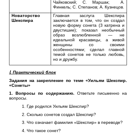
Чайковский; С. Маршак; А.
Финкель; С. Степанов; А. Кузнецов.
Новаторство
Главная заслуга Шекспира
Шекспира
заключается в том, что он создал
новую форму сонета (3 катрена и
двустишие); показал необычный
образ возлюбленной — не
идеальной красавицы, а живой
женщины со своими
особенностями; сделал главной
темой сонетов не только любовь,
но и дружбу.
Ⅰ. Практический блок
Задания на закрепление по теме «Уильям Шекспир.
«Сонеты»
1. Вопросы по содержанию.
Ответьте письменно на
вопросы.
Где родился Уильям Шекспир?
Сколько сонетов создал Шекспир?
Что означает фамилия «Шекспир» в переводе?
Что такое сонет?