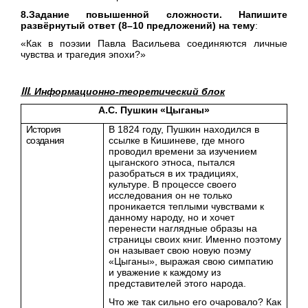
8.Задание повышенной сложности. Напишите
развёрнутый ответ (8–10 предложений) на тему
:
«Как в поэзии Павла Васильева соединяются личные
чувства и трагедия эпохи?»
ⅠⅠⅠ. Информационно-теоретический блок
А.С. Пушкин «Цыганы»
История
В 1824 году, Пушкин находился в
создания
ссылке в Кишиневе, где много
проводил времени за изучением
цыганского этноса, пытался
разобраться в их традициях,
культуре. В процессе своего
исследования он не только
проникается теплыми чувствами к
данному народу, но и хочет
перенести наглядные образы на
страницы своих книг. Именно поэтому
он называет свою новую поэму
«Цыганы», выражая свою симпатию
и уважение к каждому из
представителей этого народа.
Что же так сильно его очаровало? Как