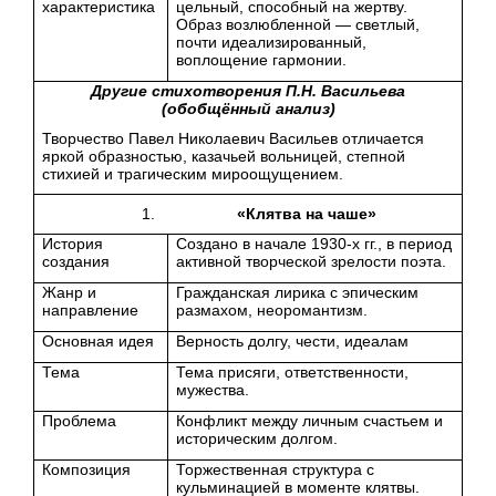
характеристика
цельный, способный на жертву.
Образ возлюбленной — светлый,
почти идеализированный,
воплощение гармонии.
Другие стихотворения П.Н. Васильева
(обобщённый анализ)
Творчество Павел Николаевич Васильев отличается
яркой образностью, казачьей вольницей, степной
стихией и трагическим мироощущением.
«Клятва на чаше»
История
Создано в начале 1930-х гг., в период
создания
активной творческой зрелости поэта.
Жанр и
Гражданская лирика с эпическим
направление
размахом, неоромантизм.
Основная идея
Верность долгу, чести, идеалам
Тема
Тема присяги, ответственности,
мужества.
Проблема
Конфликт между личным счастьем и
историческим долгом.
Композиция
Торжественная структура с
кульминацией в моменте клятвы.