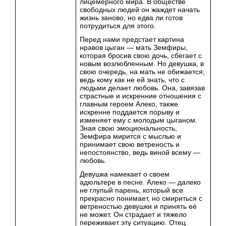
лицемерного мира. В обществе
свободных людей он жаждет начать
жизнь заново, но едва ли готов
потрудиться для этого.
Перед нами предстает картина
нравов цыган — мать Земфиры,
которая бросив свою дочь, сбегает с
новым возлюбленным. Но девушка, в
свою очередь, на мать не обижается,
ведь кому как не ей знать, что с
людьми делает любовь. Она, завязав
страстные и искренние отношения с
главным героем Алеко, также
искренне поддается порыву и
изменяет ему с молодым цыганом.
Зная свою эмоциональность,
Земфира мирится с мыслью и
принимает свою ветреность и
непостоянство, ведь виной всему —
любовь.
Девушка намекает о своем
адюльтере в песне. Алеко — далеко
не глупый парень, который все
прекрасно понимает, но смириться с
ветреностью девушки и принять её
не может. Он страдает и тяжело
переживает эту ситуацию. Отец