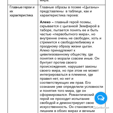
мира.
Главные герои и
Главные образы в поэме «Цыганы»
их
представлены в таблице, как и
характеристика
характеристика героев:
Алеко –
главный герой поэмы,
скрывается с цыганкой Земфирой в
таборе, пытается понять ее и быть
частью «первобытного мира», но
внутренне очень не свободен, хоть и
стремится к свободолюбивому и
праздному образу жизни цыган.
Алеко принадлежит к
цивилизованному обществу, где
понятия о морали совсем иные. Он
бунтует против своего
происхождения, нарушает законы
своего мира, но при этом не может
интегрироваться в племени, где
правил нет, но нет и
соответствующих им прав. Его
сознание уже определили условности
и понятия того мира, где он
сформировался. Романтический
герой не проходит испытание
свободой и демонстрирует свою
искусственность. Он становится
лишним в обоих мирах и вечным