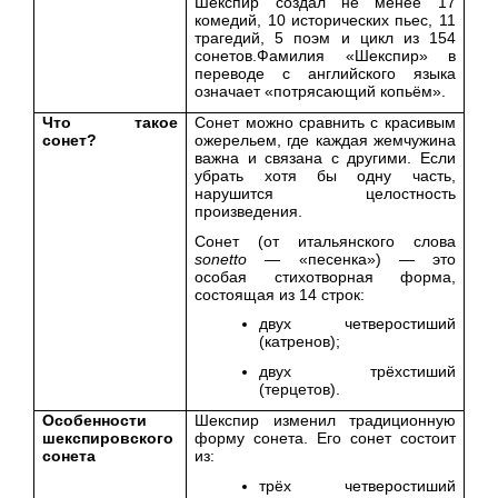
Шекспир создал не менее 17
комедий, 10 исторических пьес, 11
трагедий, 5 поэм и цикл из 154
сонетов.Фамилия «Шекспир» в
переводе с английского языка
означает «потрясающий копьём».
Что такое
Сонет можно сравнить с красивым
сонет?
ожерельем, где каждая жемчужина
важна и связана с другими. Если
убрать хотя бы одну часть,
нарушится целостность
произведения.
Сонет (от итальянского слова
sonetto
— «песенка») — это
особая стихотворная форма,
состоящая из 14 строк:
двух четверостиший
(катренов);
двух трёхстиший
(терцетов).
Особенности
Шекспир изменил традиционную
шекспировского
форму сонета. Его сонет состоит
сонета
из:
трёх четверостиший