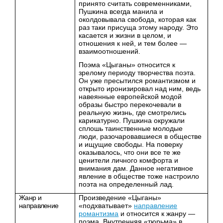
принято считать современниками,
Пушкина всегда манила и
околдовывала свобода, которая как
раз таки присуща этому народу. Это
касается и жизни в целом, и
отношения к ней, и тем более —
взаимоотношений.
Поэма «Цыганы» относится к
зрелому периоду творчества поэта.
Он уже пресытился романтизмом и
открыто иронизировал над ним, ведь
навеянные европейской модой
образы быстро перекочевали в
реальную жизнь, где смотрелись
карикатурно. Пушкина окружали
сплошь таинственные молодые
люди, разочаровавшиеся в обществе
и ищущие свободы. На поверку
оказывалось, что они все те же
ценители личного комфорта и
внимания дам. Данное негативное
явление в обществе тоже настроило
поэта на определенный лад.
Жанр и
Произведение «Цыганы»
направление
«подхватывает»
направление
романтизма
и относится к жанру —
поэма. Внутренняя «тюрьма» в