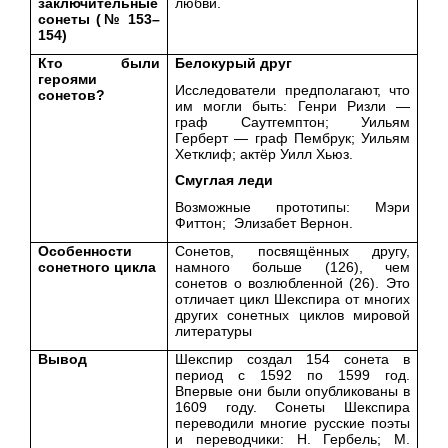
заключительные
любви.
сонеты (№ 153–
154)
Кто были
Белокурый друг
героями
Исследователи предполагают, что
сонетов?
им могли быть: Генри Ризли —
граф Саутгемптон; Уильям
Герберт — граф Пембрук; Уильям
Хетклиф; актёр Уилл Хьюз.
Смуглая леди
Возможные прототипы: Мэри
Фиттон; Элизабет Вернон.
Особенности
Сонетов, посвящённых другу,
сонетного цикла
намного больше (126), чем
сонетов о возлюбленной (26). Это
отличает цикл Шекспира от многих
других сонетных циклов мировой
литературы
Вывод
Шекспир создал 154 сонета в
период с 1592 по 1599 год.
Впервые они были опубликованы в
1609 году. Сонеты Шекспира
переводили многие русские поэты
и переводчики: Н. Гербель; М.