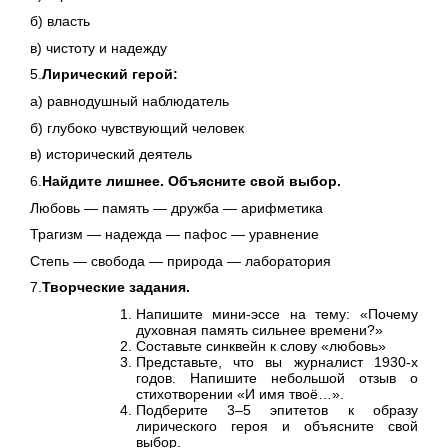
б) власть
в) чистоту и надежду
5.
Лирический герой:
а) равнодушный наблюдатель
б) глубоко чувствующий человек
в) исторический деятель
6.
Найдите лишнее. Объясните свой выбор.
Любовь — память — дружба — арифметика
Трагизм — надежда — пафос — уравнение
Степь — свобода — природа — лаборатория
7.
Творческие задания.
Напишите мини-эссе на тему: «Почему
духовная память сильнее времени?»
Составьте синквейн к слову «любовь»
Представьте, что вы журналист 1930-х
годов. Напишите небольшой отзыв о
стихотворении «И имя твоё…».
Подберите 3–5 эпитетов к образу
лирического героя и объясните свой
выбор.