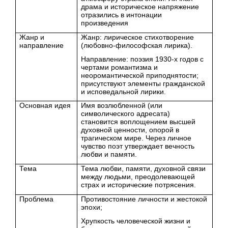
драма и историческое напряжение
отразились в интонации
произведения
Жанр и
Жанр: лирическое стихотворение
направление
(любовно-философская лирика).
Направление: поэзия 1930-х годов с
чертами романтизма и
неоромантической приподнятости;
присутствуют элементы гражданской
и исповедальной лирики.
Основная идея
Имя возлюбленной (или
символического адресата)
становится воплощением высшей
духовной ценности, опорой в
трагическом мире. Через личное
чувство поэт утверждает вечность
любви и памяти.
Тема
Тема любви, памяти, духовной связи
между людьми, преодолевающей
страх и исторические потрясения.
Проблема
Противостояние личности и жестокой
эпохи;
Хрупкость человеческой жизни и