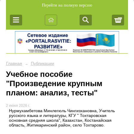
Перейти на полную версию
Корз
Главная
Публикации
→
Учебное пособие
"Произведение крупным
планом: анализ, тесты"
2 июня 2026 г.
Нурмухамбетова Минлегюль Чингизхановна, Учитель
русского языка и литературы, КГУ " Тохтаровская
основная средняя школа", Казахстан, Костанайская
область, Житикаринский район, село Тохтарово.