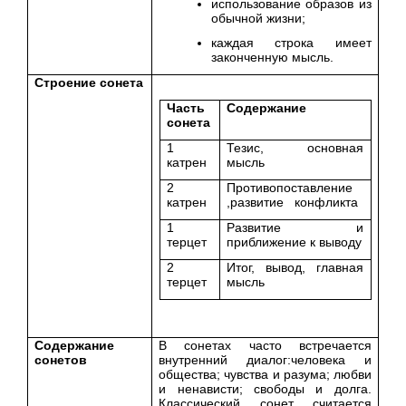
использование образов из
обычной жизни;
каждая строка имеет
законченную мысль.
Строение сонета
Часть
Содержание
сонета
1
Тезис, основная
катрен
мысль
2
Противопоставление
катрен
,развитие конфликта
1
Развитие и
терцет
приближение к выводу
2
Итог, вывод, главная
терцет
мысль
Содержание
В сонетах часто встречается
сонетов
внутренний диалог:человека и
общества; чувства и разума; любви
и ненависти; свободы и долга.
Классический сонет считается