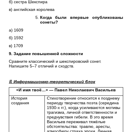
б) сестра Шекспира
в) английская королева
Когда были впервые опубликованы
сонеты?
а) 1609
б) 1592
в) 1709
9. Задание повышенной сложности
Сравните классический и шекспировский сонет.
Напишите 5–7 отличий и сходств.
ⅠⅠ. Информационно-теоретический блок
«И имя твоё…» — Павел Николаевич Васильев
История
Стихотворение относится к позднему
создания
периоду творчества поэта (середина
1930-х гг.), когда усиливаются мотивы
трагизма, личной ответственности и
предчувствия гибели. В это время
Васильев переживал тяжёлые
обстоятельства: травлю, аресты,
атмосферу страха эпохи. Личная