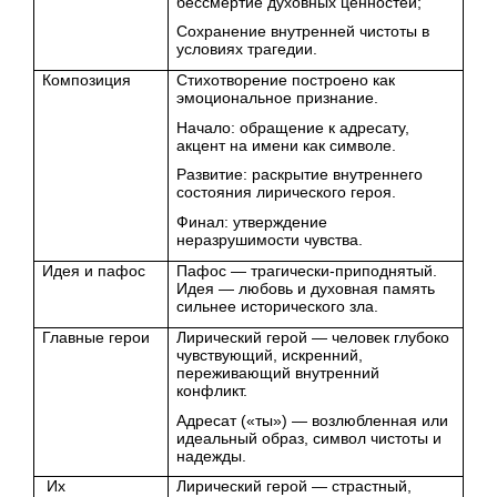
бессмертие духовных ценностей;
Сохранение внутренней чистоты в
условиях трагедии.
Композиция
Стихотворение построено как
эмоциональное признание.
Начало: обращение к адресату,
акцент на имени как символе.
Развитие: раскрытие внутреннего
состояния лирического героя.
Финал: утверждение
неразрушимости чувства.
Идея и пафос
Пафос — трагически-приподнятый.
Идея — любовь и духовная память
сильнее исторического зла.
Главные герои
Лирический герой — человек глубоко
чувствующий, искренний,
переживающий внутренний
конфликт.
Адресат («ты») — возлюбленная или
идеальный образ, символ чистоты и
надежды.
Их
Лирический герой — страстный,