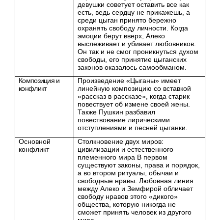
девушки советует оставить все как
есть, ведь сердцу не прикажешь, а
среди цыган принято бережно
охранять свободу личности. Когда
эмоции берут вверх, Алеко
выслеживает и убивает любовников.
Он так и не смог проникнуться духом
свободы, его принятие цыганских
законов оказалось самообманом.
Композиция и
Произведение «Цыганы» имеет
конфликт
линейную композицию со вставкой
«рассказ в рассказе», когда старик
повествует об измене своей жены.
Также Пушкин разбавил
повествование лирическими
отступлениями и песней цыганки.
Основной
Столкновение двух миров:
конфликт
цивилизации и естественного
племенного мира В первом
существуют законы, права и порядок,
а во втором ритуалы, обычаи и
свободные нравы. Любовная линия
между Алеко и Земфирой обличает
свободу нравов этого «дикого»
общества, которую никогда не
сможет принять человек из другого