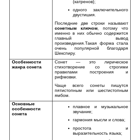
(катренов);
одного заключительного
двустишия.
Последние две строки называют
сонетным ключом
, потому что
именно в них обычно содержится
главный вывод
произведения.Такая форма стала
очень популярной благодаря
Шекспиру.
Особенности
Сонет — это лирическое
жанра сонета
стихотворение со строгими
правилами построения и
рифмовки.
Чаще всего сонеты пишутся
пятистопным или шестистопным
ямбом.
Основные
плавное и музыкальное
особенности
звучание;
сонета
гармония мысли и слова;
простота и
выразительность языка;