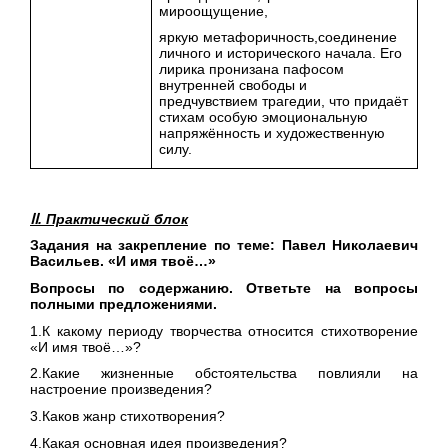
мироощущение,
яркую метафоричность,соединение
личного и исторического начала. Его
лирика пронизана пафосом
внутренней свободы и
предчувствием трагедии, что придаёт
стихам особую эмоциональную
напряжённость и художественную
силу.
ⅠⅠ. Практический блок
Задания на закрепление по теме: Павел Николаевич
Васильев. «И имя твоё…»
Вопросы по содержанию. Ответьте на вопросы
полными предложениями.
1.К какому периоду творчества относится стихотворение
«И имя твоё…»?
2.Какие жизненные обстоятельства повлияли на
настроение произведения?
3.Каков жанр стихотворения?
4.Какая основная идея произведения?