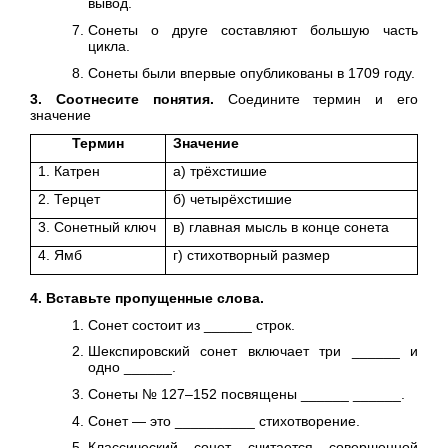
вывод.
Сонеты о друге составляют большую часть
цикла.
Сонеты были впервые опубликованы в 1709 году.
3. Соотнесите понятия.
Соедините термин и его
значение
Термин
Значение
1. Катрен
а) трёхстишие
2. Терцет
б) четырёхстишие
3. Сонетный ключ
в) главная мысль в конце сонета
4. Ямб
г) стихотворный размер
4. Вставьте пропущенные слова.
Сонет состоит из ______ строк.
Шекспировский сонет включает три ______ и
одно ______.
Сонеты № 127–152 посвящены ______ ______.
Сонет — это __________ стихотворение.
Классический сонет считается совершенной