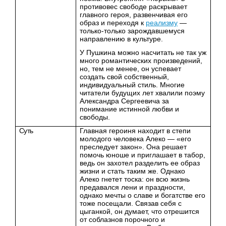
противовес свободе раскрывает
главного героя, развенчивая его
образ и переходя к
реализму
—
только-только зарождавшемуся
направлению в культуре.
У Пушкина можно насчитать не так уж
много романтических произведений,
но, тем не менее, он успевает
создать свой собственный,
индивидуальный стиль. Многие
читатели будущих лет хвалили поэму
Александра Сергеевича за
понимание истинной любви и
свободы.
Суть
Главная героиня находит в степи
молодого человека Алеко — «его
преследует закон». Она решает
помочь юноше и приглашает в табор,
ведь он захотел разделить ее образ
жизни и стать таким же. Однако
Алеко гнетет тоска: он всю жизнь
предавался лени и праздности,
однако мечты о славе и богатстве его
тоже посещали. Связав себя с
цыганкой, он думает, что отрешится
от соблазнов порочного и