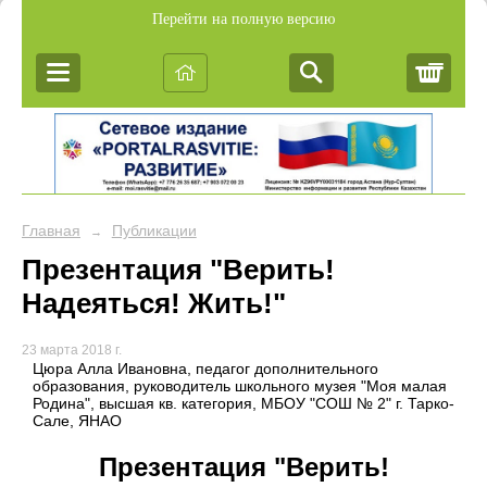
Перейти на полную версию
Корз
Главная
Публикации
→
Презентация "Верить!
Надеяться! Жить!"
23 марта 2018 г.
Цюра Алла Ивановна, педагог дополнительного
образования, руководитель школьного музея "Моя малая
Родина", высшая кв. категория, МБОУ "СОШ № 2" г. Тарко-
Сале, ЯНАО
Презентация "Верить!