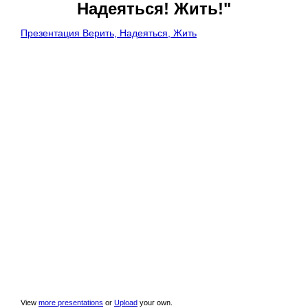
Надеяться! Жить!"
Презентация Верить, Надеяться, Жить
View
more presentations
or
Upload
your own.