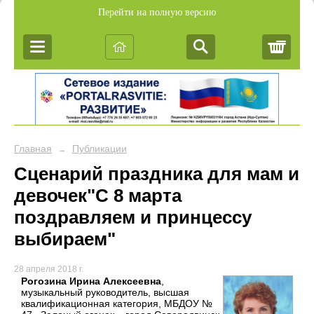
Перейти на полную версию
Корз
Главная
Публикации
→
Сценарий праздника для мам и
девочек"С 8 марта
поздравляем и принцессу
выбираем"
28 апреля 2018 г.
Рогозина Ирина Алексеевна
,
музыкальный руководитель, высшая
квалификационная категория, МБДОУ №