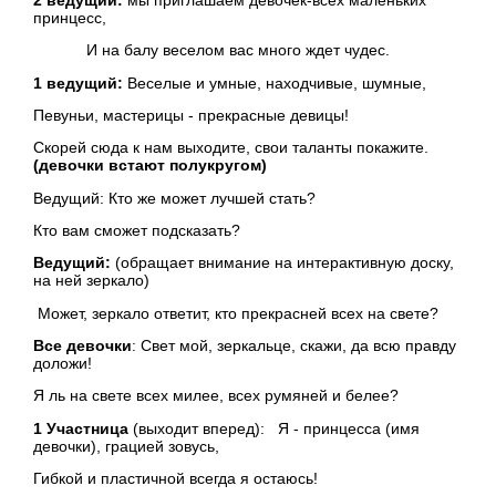
2 ведущий:
мы приглашаем девочек-всех маленьких
принцесс,
И на балу веселом вас много ждет чудес.
1 ведущий:
Веселые и умные, находчивые, шумные,
Певуньи, мастерицы - прекрасные девицы!
Скорей сюда к нам выходите, свои таланты покажите.
(девочки встают полукругом)
Ведущий: Кто же может лучшей стать?
Кто вам сможет подсказать?
Ведущий:
(обращает внимание на интерактивную доску,
на ней зеркало)
Может, зеркало ответит, кто прекрасней всех на свете?
Все девочки
: Свет мой, зеркальце, скажи, да всю правду
доложи!
Я ль на свете всех милее, всех румяней и белее?
1 Участница
(выходит вперед): Я - принцесса (имя
девочки), грацией зовусь,
Гибкой и пластичной всегда я остаюсь!