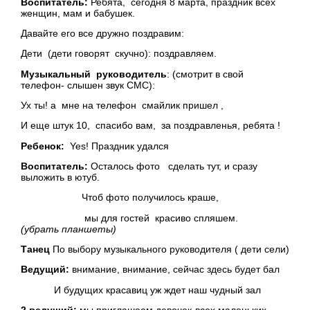
Воспитатель:
Ребята, сегодня 8 марта, праздник всех
женщин, мам и бабушек.
Давайте его все дружно поздравим:
Дети (дети говорят скучно): поздравляем.
Музыкальный руководитель
: (смотрит в свой
телефон- слышен звук СМС):
Ух ты! а мне на телефон смайлик пришел ,
И еще штук 10, спасибо вам, за поздравленья, ребята !
Ребенок:
Yes! Праздник удался
Воспитатель:
Осталось фото сделать тут, и сразу
выложить в ютуб.
Чтоб фото получилось краше,
мы для гостей красиво спляшем.
(убрать планшеты)
Танец
По выбору музыкального руководителя ( дети сели)
Ведущий:
внимание, внимание, сейчас здесь будет бал
И будущих красавиц уж ждет наш чудный зал