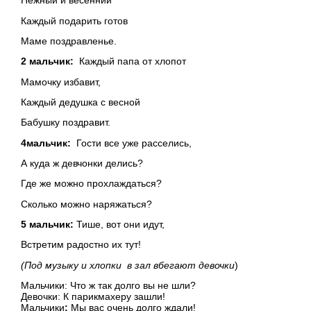
Нежный и весенний
Каждый подарить готов
Маме поздравленье.
2 мальчик:
Каждый папа от хлопот
Мамочку избавит,
Каждый дедушка с весной
Бабушку поздравит.
4мальчик:
Гости все уже расселись,
А куда ж девчонки делись?
Где же можно прохлаждаться?
Сколько можно наряжаться?
5 мальчик:
Тише, вот они идут,
Встретим радостно их тут!
(Под музыку и хлопки в зал вбегают девочки
)
Мальчики:
Что ж так долго вы не шли?
Девочки
:
К парикмахеру зашли!
Мальчики
:
Мы вас очень долго ждали!