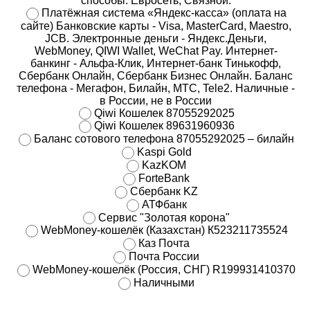
способы: Евросеть, Связной.
Платёжная система «Яндекс-касса» (оплата на
сайте) Банковские карты - Visa, MasterCard, Maestro,
JCB. Электронные деньги - Яндекс.Деньги,
WebMoney, QIWI Wallet, WeChat Pay. Интернет-
банкинг - Альфа-Клик, Интернет-банк Тинькофф,
Сбербанк Онлайн, Сбербанк Бизнес Онлайн. Баланс
телефона - Мегафон, Билайн, МТС, Tele2. Наличные -
в России, не в России
Qiwi Кошелек 87055292025
Qiwi Кошелек 89631960936
Баланс сотового телефона 87055292025 – билайн
Kaspi Gold
KazKOM
ForteBank
Сбербанк KZ
АТФбанк
Сервис "Золотая корона"
WebMoney-кошелёк (Казахстан) К523211735524
Каз Почта
Почта России
WebMoney-кошелёк (Россия, СНГ) R199931410370
Наличными