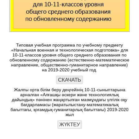
Типовая учебная программа по учебному предмету
«Начальная военная и технологическая подготовка» для
10-11-классов уровня общего среднего образования по
обновленному содержанию (естественно-математическое
направление, общественно-гуманитарное направление)
на 2019-2020 учебный год.
СКАЧАТЬ
Жалпы орта білім беру деңгейінің 10-11-сыныптарына
арналған «
Алғашқы әскери және технологиялық
дайындық
» пәнінен жаңартылған мазмұндағы үлгілік оқу
бағдарламасы (жаратылыстану-математикалық
бағыттағы, қоғамдық-гуманитарлық бағыттағы) 2019-2020
жыл
ЖҮКТЕУ