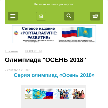
Перейти на полную версию
Корз
Главная
НОВОСТИ
→
Олимпиада "ОСЕНЬ 2018"
7 сентября 2018 г.
Серия олимпиад «Осень 2018»