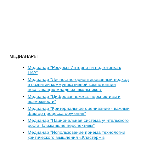
МЕДИАНАРЫ
Медианар "Ресурсы Интернет и подготовка к
ГИА"
Медианар "Личностно-ориентированный подход
в развитии коммуникативной компетенции
неслышащих младших школьников"
Медианар "Цифровая школа: перспективы и
возможности"
Медианар "Критериальное оценивание - важный
фактор процесса обучения"
Медианар "Национальная система учительского
роста: ближайшие перспективы"
Медианар "Использование приёма технологии
критического мышления «Кластер» в