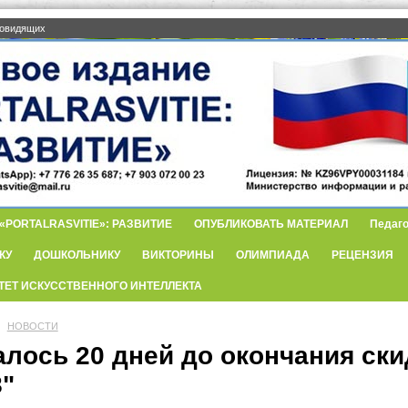
бовидящих
PORTALRASVITIE»: РАЗВИТИЕ
ОПУБЛИКОВАТЬ МАТЕРИАЛ
Педаго
КУ
ДОШКОЛЬНИКУ
ВИКТОРИНЫ
ОЛИМПИАДА
РЕЦЕНЗИЯ
ТЕТ ИСКУССТВЕННОГО ИНТЕЛЛЕКТА
НОВОСТИ
алось 20 дней до окончания ск
8"