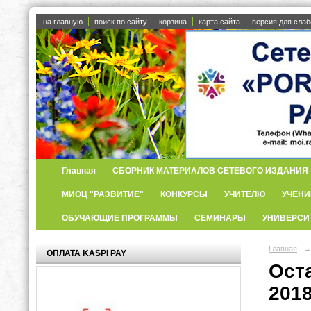
на главную
поиск по сайту
корзина
карта сайта
версия для сла
Главная
СБОРНИК МАТЕРИАЛОВ СЕТЕВОГО ИЗДАНИЯ «
МИОЦ "РАЗВИТИЕ"
КОНКУРСЫ
УЧИТЕЛЮ
УЧЕНИ
ОБУЧАЮЩИЕ ПРОГРАММЫ
СЕМИНАРЫ
УНИВЕРСИ
Главная
→
ОПЛАТА KASPI PAY
Ост
201