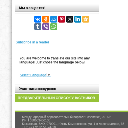
Мы в соцсетях!
Subscribe in a reader
You are welcome to translate our site into any
language! Just chose the language below!
Select Language
▼
Участники конкурсов:
ПРЕДВАРИТЕЛЬНЫЙ СПИСОК УЧАСТНИКОВ
Международный образовательный портал "Развитие", 2016 г.
ИИН 650603400138
Казахстан, ВКО, 070001, г.Усть-Каменогорск, ул. 1-я Автогаражная, 36
Тел: +7 (7232) 51-24-18