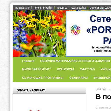
на главную
поиск по сайту
корзина
карта сайта
версия для сла
Главная
СБОРНИК МАТЕРИАЛОВ СЕТЕВОГО ИЗДАНИЯ «
МИОЦ "РАЗВИТИЕ"
КОНКУРСЫ
УЧИТЕЛЮ
УЧЕНИ
ОБУЧАЮЩИЕ ПРОГРАММЫ
СЕМИНАРЫ
УНИВЕРСИ
Главная
→
ОПЛАТА KASPI PAY
В п
27 сентября 20