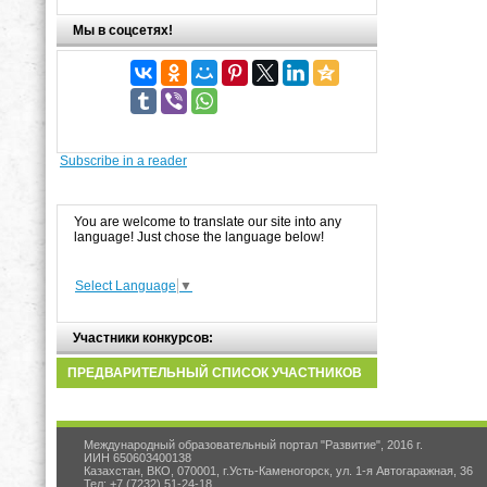
Мы в соцсетях!
Subscribe in a reader
You are welcome to translate our site into any
language! Just chose the language below!
Select Language
▼
Участники конкурсов:
ПРЕДВАРИТЕЛЬНЫЙ СПИСОК УЧАСТНИКОВ
Международный образовательный портал "Развитие", 2016 г.
ИИН 650603400138
Казахстан, ВКО, 070001, г.Усть-Каменогорск, ул. 1-я Автогаражная, 36
Тел: +7 (7232) 51-24-18