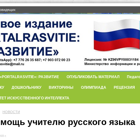
бовидящих
PORTALRASVITIE»: РАЗВИТИЕ
ОПУБЛИКОВАТЬ МАТЕРИАЛ
Педаго
КУ
ДОШКОЛЬНИКУ
ВИКТОРИНЫ
ОЛИМПИАДА
РЕЦЕНЗИЯ
ТЕТ ИСКУССТВЕННОГО ИНТЕЛЛЕКТА
НОВОСТИ
омощь учителю русского языка
18 г.