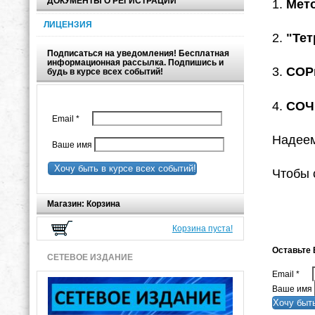
ДОКУМЕНТЫ О РЕГИСТРАЦИИ
1.
Мето
ЛИЦЕНЗИЯ
2.
"Тет
Подписаться на уведомления! Бесплатная
информационная рассылка. Подпишись и
3.
СОРы
будь в курсе всех событий!
4.
СОЧ 
Email
*
Надеем
Ваше имя
Хочу быть в курсе всех событий!
Чтобы 
Магазин: Корзина
Корзина пуста!
Оставьте 
СЕТЕВОЕ ИЗДАНИЕ
Email
*
Ваше имя
Хочу быть