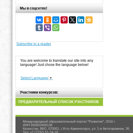
Мы в соцсетях!
Subscribe in a reader
You are welcome to translate our site into any
language! Just chose the language below!
Select Language
▼
Участники конкурсов:
ПРЕДВАРИТЕЛЬНЫЙ СПИСОК УЧАСТНИКОВ
Международный образовательный портал "Развитие", 2016 г.
ИИН 650603400138
Казахстан, ВКО, 070001, г.Усть-Каменогорск, ул. 1-я Автогаражная, 36
Тел: +7 (7232) 51-24-18