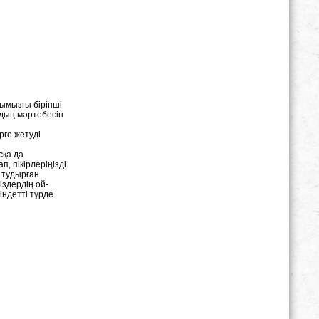
дымызғы бірінші
аздың мəртебесін
ірге жетуді
сқа да
, пікірлеріңізді
с тудырған
іздердің ой-
індетті түрде