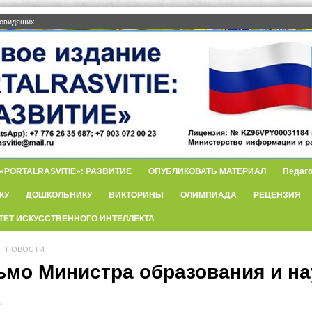
бовидящих
PORTALRASVITIE»: РАЗВИТИЕ
ОПУБЛИКОВАТЬ МАТЕРИАЛ
Педаго
КУ
ДОШКОЛЬНИКУ
ВИКТОРИНЫ
ОЛИМПИАДА
РЕЦЕНЗИЯ
ТЕТ ИСКУССТВЕННОГО ИНТЕЛЛЕКТА
НОВОСТИ
ьмо Министра образования и на
г.