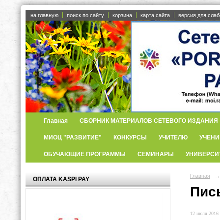
на главную
поиск по сайту
корзина
карта сайта
версия для сла
Главная
СБОРНИК МАТЕРИАЛОВ СЕТЕВОГО ИЗДАНИЯ «
МИОЦ "РАЗВИТИЕ"
КОНКУРСЫ
УЧИТЕЛЮ
УЧЕНИ
ОБУЧАЮЩИЕ ПРОГРАММЫ
СЕМИНАРЫ
УНИВЕРСИ
Главная
→
ОПЛАТА KASPI PAY
Пис
12 июля 2016 