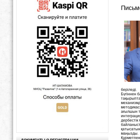
Письм
беріледі.
Бүгіннен б
тақырыпта
механизмде
методикасы
ағылшын т
интеграция
дербестік 
байланыст
қатысатынд
маңызды.
Құрметпен