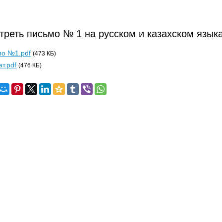
треть письмо № 1 на русском и казахском язык
мо №1.pdf
(473 КБ)
т.pdf
(476 КБ)