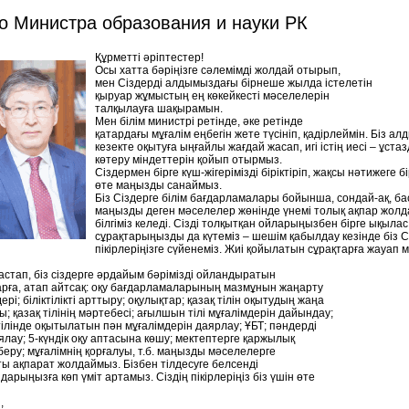
о Министра образования и науки РК
Құрметті əріптестер!
Осы хатта бəріңізге сəлемімді жолдай отырып,
мен Сіздерді алдымыздағы бірнеше жылда істелетін
қыруар жұмыстың ең көкейкесті мəселелерін
талқылауға шақырамын.
Мен білім министрі ретінде, əке ретінде
қатардағы мұғалім еңбегін жете түсініп, қадірлеймін. Біз ал
кезекте оқытуға ыңғайлы жағдай жасап, игі істің иесі – ұст
көтеру міндеттерін қойып отырмыз.
Сіздермен бірге күш-жігерімізді біріктіріп, жақсы нəтижеге б
өте маңызды санаймыз.
Біз Сіздерге білім бағдарламалары бойынша, сондай-ақ, ба
маңызды деген мəселелер жөнінде үнемі толық ақпар жолдап
білгіміз келеді. Сізді толқытқан ойларыңызбен бірге ықыла
сұрақтарыңызды да күтеміз – шешім қабылдау кезінде біз С
пікірлеріңізге сүйенеміз. Жиі қойылатын сұрақтарға жауап м
астап, біз сіздерге əрдайым бəрімізді ойландыратын
рға, атап айтсақ: оқу бағдарламаларының мазмұнын жаңарту
рі; біліктілікті арттыру; оқулықтар; қазақ тілін оқытудың жаңа
; қазақ тілінің мəртебесі; ағылшын тілі мұғалімдерін дайындау;
ілінде оқытылатын пəн мұғалімдерін даярлау; ҰБТ; пəндерді
лау; 5-күндік оқу аптасына көшу; мектептерге қаржылық
беру; мұғалімнің қорғалуы, т.б. маңызды мəселелерге
ы ақпарат жолдаймыз. Бізбен тілдесуге белсенді
арыңызға көп үміт артамыз. Сіздің пікірлеріңіз біз үшін өте
,