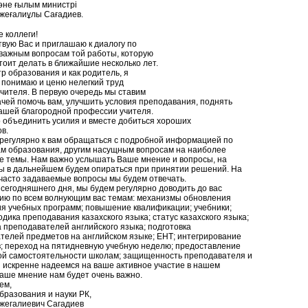
жəне ғылым министрі
жеғалиұлы Сағадиев.
 коллеги!
твую Вас и приглашаю к диалогу по
важным вопросам той работы, которую
тоит делать в ближайшие несколько лет.
р образования и как родитель, я
 понимаю и ценю нелегкий труд
учителя. В первую очередь мы ставим
ачей помочь вам, улучшить условия преподавания, поднять
ашей благородной профессии учителя.
 объединить усилия и вместе добиться хороших
в.
регулярно к вам обращаться с подробной информацией по
м образования, другим насущным вопросам на наиболее
е темы. Нам важно услышать Ваше мнение и вопросы, на
ы в дальнейшем будем опираться при принятии решений. На
часто задаваемые вопросы мы будем отвечать.
 сегодняшнего дня, мы будем регулярно доводить до вас
ю по всем волнующим вас темам: механизмы обновления
я учебных программ; повышение квалификации; учебники;
дика преподавания казахского языка; статус казахского языка;
а преподавателей английского языка; подготовка
телей предметов на английском языке; ЕНТ; интегрирование
; переход на пятидневную учебную неделю; предоставление
й самостоятельности школам; защищенность преподавателя и
ы искренне надеемся на ваше активное участие в нашем
Ваше мнение нам будет очень важно.
ем,
бразования и науки РК,
жегалиевич Сагадиев