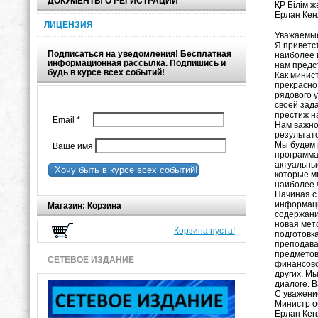
ДОКУМЕНТЫ О РЕГИСТРАЦИИ
ҚР Білім 
Ерлан Кен
ЛИЦЕНЗИЯ
Уважаемые
Я приветс
Подписаться на уведомления! Бесплатная
наиболее 
информационная рассылка. Подпишись и
нам предс
будь в курсе всех событий!
Как минист
прекрасно
рядового 
своей зад
престиж н
Email
*
Нам важно
результато
Мы будем 
Ваше имя
программа
актуальны
Хочу быть в курсе всех событий!
которые м
наиболее 
Начиная с
информаци
Магазин: Корзина
содержани
новая мето
Корзина пуста!
подготовк
преподава
предметов
СЕТЕВОЕ ИЗДАНИЕ
финансово
других. М
диалоге. 
С уважени
Министр о
Ерлан Кен