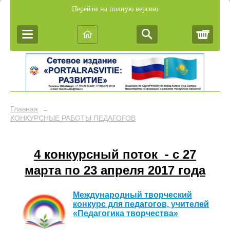
Перейти на полную версию
Корз
Главная
→
КОНКУРСНЫЕ РАБОТЫ ПЕДАГОГОВ
4 конкурсный поток - c 27
марта по 23 апреля 2017 года
Международный творческий
конкурс для педагогов, учителей
«Педагогика творчества»