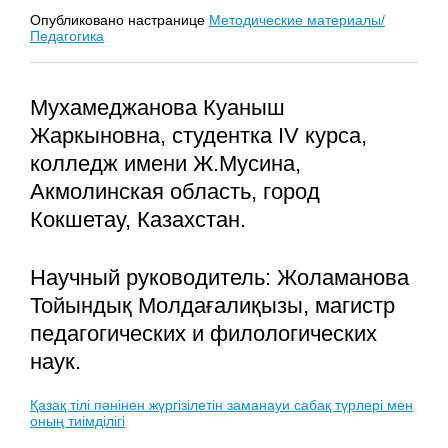
Опубликовано настранице
Методические материалы/
Педагогика
Мухамеджанова Куаныш
Жаркыновна, студентка IV курса,
колледж имени Ж.Мусина,
Акмолинская область, город
Кокшетау, Казахстан.
Научный руководитель: Жоламанова
Тойындық Молдағалиқызы, магистр
педагогических и филологических
наук.
Қазақ тілі пәнінен жүргізілетін заманауи сабақ түрлері мен
оның тиімділігі