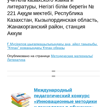
литературы, Негізгі білім беретін №
221 Аққұм мектебі, Республика
Казахстан, Кызылординская область,
Жанакорганский район, станция
Аккум
Ғ.Мүсірепов шығармашылығындағы ана, әйел тақырыбы.
"Ұлпан" романындағы Ұлпан образы
Опубликовано на странице
Методические материалы/
Литература
Международный
педагогический конкурс
«Инновационные методики