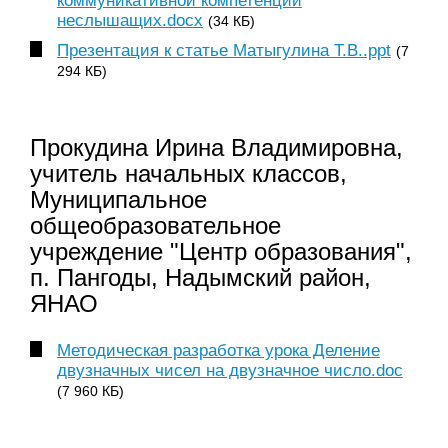
коммуникативной компетенции
неслышащих.docx
(34 КБ)
Презентация к статье Матыгулина Т.В..ppt
(7
294 КБ)
Прокудина Ирина Владимировна,
учитель начальных классов,
Муниципальное
общеобразовательное
учреждение "Центр образования",
п. Пангоды, Надымский район,
ЯНАО
Методическая разработка урока Деление
двузначных чисел на двузначное число.doc
(7 960 КБ)