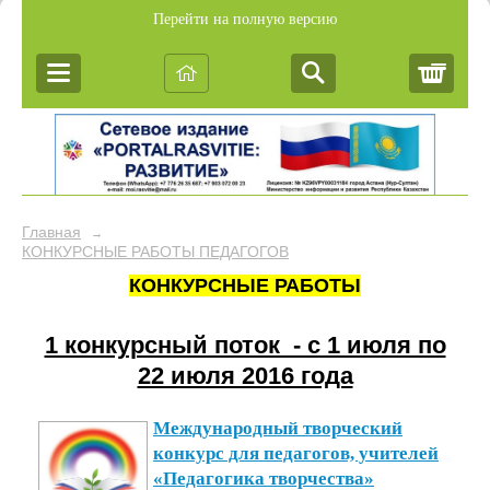
Перейти на полную версию
Корз
Главная
→
КОНКУРСНЫЕ РАБОТЫ ПЕДАГОГОВ
КОНКУРСНЫЕ РАБОТЫ
1 конкурсный поток - c 1 июля по
22 июля 2016 года
Международный творческий
конкурс для педагогов, учителей
«Педагогика творчества»