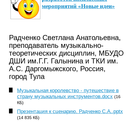
мероприятий «Новые идеи»
Радченко Светлана Анатольевна,
преподаватель музыкально-
теоретических дисциплин, МБУДО
ДШИ им.Г.Г. Галынина и ТКИ им.
А.С. Даргомыжского, Россия,
город Тула
Музыкальная королевство - путешествие в
страну музыкальных инструментов.docx
(16
КБ)
Презентация к сценарию. Радченко С.А..pptx
(14 835 КБ)