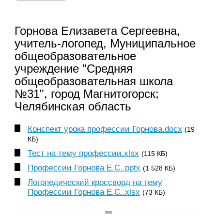
Горнова Елизавета Сергеевна,
учитель-логопед, Муниципальное
общеобразовательное
учреждение "Средняя
общеобразовательная школа
№31", город Магнитогорск;
Челябинская область
Конспект урока профессии Горнова.docx
(19
КБ)
Тест на тему профессии.xlsx
(115 КБ)
Профессии Горнова Е.С..pptx
(1 528 КБ)
Логопедический кроссворд на тему
Профессии Горнова Е.С..xlsx
(73 КБ)