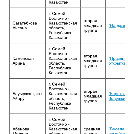
Казахстан.
г. Семей
Восточно -
вторая
Сагатебкова
Казахстанская
младшая
"На джайляу
Айсана
область,
группа
Республика
Казахстан.
г. Семей
Восточно -
вторая
Каменская
Казахстанская
"Празднична
младшая
Арина
область,
открытка"
группа
Республика
Казахстан.
г. Семей
Восточно -
вторая
Бауыржанқызы
Казахстанская
"Карета для
младшая
Айару
область,
Золушки"
группа
Республика
Казахстан.
г. Семей
Восточно -
Абенова
Казахстанская
средняя
"Веселая
Мадина
область,
группа
семейка"