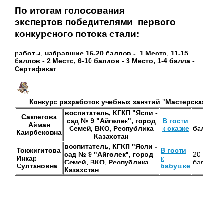
По итогам голосования
экспертов победителями первого
конкурсного потока стали:
работы, набравшие 16-20 баллов - 1 Место, 11-15
баллов - 2 Место, 6-10 баллов - 3 Место, 1-4 балла -
Сертификат
Конкурс разработок учебных занятий "Мастерская пе
воспитатель, КГКП "Ясли -
Сакпегова
сад № 9 "Айгөлек", город
В гости
20
Айман
Семей, ВКО, Республика
к сказке
балло
Каирбековна
Казахстан
воспитатель, КГКП "Ясли -
Токжигитова
В гости
сад № 9 "Айгөлек", город
20
Инкар
к
Семей, ВКО, Республика
баллов
Султановна
бабушке
Казахстан