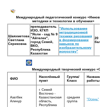
Международный педагогический конкурс «Инноваци
методики и технологии в обучении»
преподаватель
"Использование
ИЗО, КГКП
нетрадиционной
"Ясли - сад № 9
Шаяхметова
техники рисования
"Айгөлек",
20
Светлана
в формировании
город Семей,
балло
Сериковна
навыков по
ВКО,
изобразительному
Республика
искусству"
Казахстан
Международный творческий конкурс «Сто 
Населённый
Группа/
Название
ФИО
пункт
Класс
работы
г. Семей
Восточно -
Азатбек
Казахстанская
средняя
"Осень"
Алинур
область,
группа
Республика