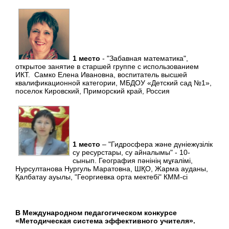
1 место
- "Забавная математика",
открытое занятие в старшей группе с использованием
ИКТ. Самко Елена Ивановна, воспитатель высшей
квалификационной категории, МБДОУ «Детский сад №1»,
поселок Кировский, Приморский край, Россия
1 место
– "Гидросфера және дүніежүзілік
су ресурстары, су айналымы" - 10-
сынып. География пәнінің мұғалімі,
Нурсултанова Нургуль Маратовна, ШҚО, Жарма ауданы,
Қалбатау ауылы, "Георгиевка орта мектебі" КММ-сі
В Международном педагогическом конкурсе
«Методическая система эффективного учителя».