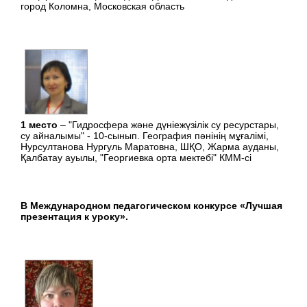
город Коломна, Московская область
1 место
– "Гидросфера және дүніежүзілік су ресурстары,
су айналымы" - 10-сынып. География пәнінің мұғалімі,
Нурсултанова Нургуль Маратовна, ШҚО, Жарма ауданы,
Қалбатау ауылы, "Георгиевка орта мектебі" КММ-сі
В Международном педагогическом конкурсе «Лучшая
презентация к уроку».