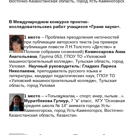
Восточно-Казахстанская область, город Усть-Каменогорск
В Международном конкурсе проктно-
исследовательских работ учащихся «Грани науки».
1 место
– Проблема преодоления неточностей
при публикации авторского текста (на примере
публикации повести Л.Н.Толстого «Детство» в
Полном собрании сочинений).
Комиссарова Анна
Анатольевна
, Группа 053, ГПОУ ТО «Узловский
машиностроительный колледж», Тульская область, город
Узловая.
Научный руководитель: Гладких Лариса
Николаевна
, преподаватель русского языка и
литературы, кандидат педагогических наук, ГПОУ ТО
«Узловский машиностроительный колледж», Тульская
область, город Узловая
1 место
– «Тоғызқұмалақ – спорт, өнер, ғылым...».
Муратбекова Гулнур,
7 "в" класс, КГУ "Основная
средняя школа № 14" акимата города Усть-
Каменогорска, город Усть-Каменогорск, Восточно-
Казахстанская область, Казахстан.