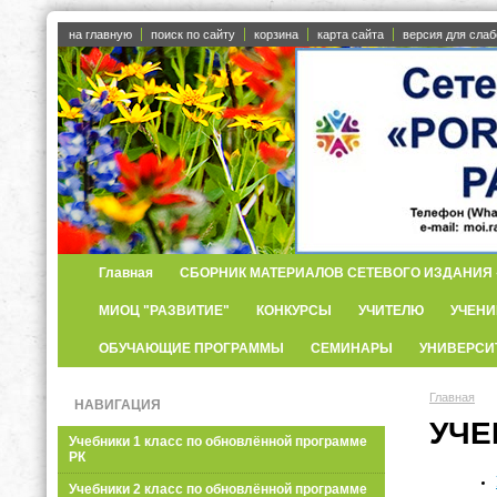
на главную
поиск по сайту
корзина
карта сайта
версия для сла
Главная
СБОРНИК МАТЕРИАЛОВ СЕТЕВОГО ИЗДАНИЯ «
МИОЦ "РАЗВИТИЕ"
КОНКУРСЫ
УЧИТЕЛЮ
УЧЕНИ
ОБУЧАЮЩИЕ ПРОГРАММЫ
СЕМИНАРЫ
УНИВЕРСИ
Главная
НАВИГАЦИЯ
УЧЕ
Учебники 1 класс по обновлённой программе
РК
Учебники 2 класс по обновлённой программе