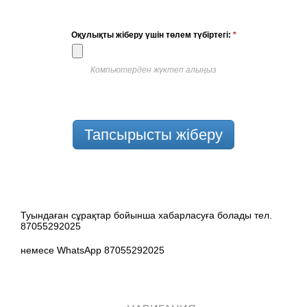
Оқулықты жіберу үшін төлем түбіртегі:
*
Компьютерден жүктеп алыңыз
Тапсырысты жіберу
Туындаған сұрақтар бойынша хабарласуға болады тел.
87055292025
немесе WhatsApp 87055292025