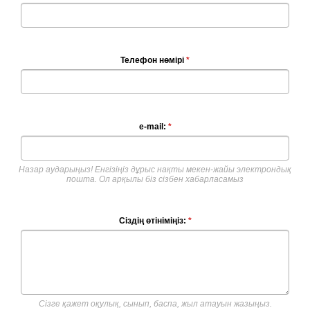
Телефон нөмірі
*
e-mail:
*
Назар аударыңыз! Енгізіңіз дұрыс нақты мекен-жайы электрондық
пошта. Ол арқылы біз сізбен хабарласамыз
Сіздің өтініміңіз:
*
Сізге қажет оқулық, сынып, баспа, жыл атауын жазыңыз.