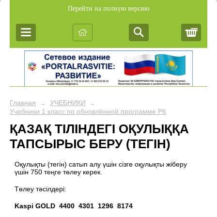
Перейти на полную версию
Корз
Главная
УЧЕБНИКИ
→
→
Учебники 1 класс по обновлённой программе РК
ҚАЗАҚ ТІЛІНДЕГІ ОҚУЛЫҚҚА
ТАПСЫРЫС БЕРУ (ТЕГІН)
Оқулықты (тегін) cатып алу үшін сізге оқулықты жіберу
үшін 750 теңге төлеу керек.
Төлеу тәсілдері:
Kaspi GOLD 4400 4301 1296 8174