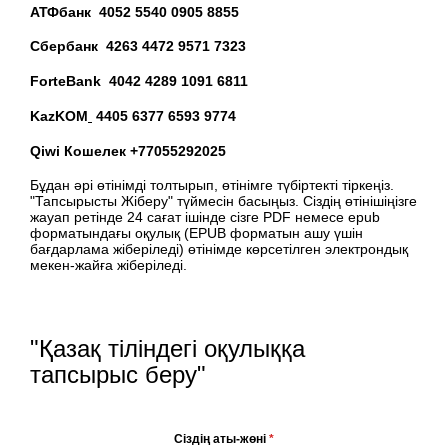
АТФбанк 4052 5540 0905 8855
Сбербанк 4263 4472 9571 7323
ForteBank 4042 4289 1091 6811
KazKOM
4405 6377 6593 9774
Qiwi Кошелек +77055292025
Бұдан әрі өтінімді толтырып, өтінімге түбіртекті тіркеңіз.
"Тапсырысты Жіберу" түймесін басыңыз. Сіздің өтінішіңізге
жауап ретінде 24 сағат ішінде сізге PDF немесе epub
форматындағы оқулық (EPUB форматын ашу үшін
бағдарлама жіберіледі) өтінімде көрсетілген электрондық
мекен-жайға жіберіледі.
"Қазақ тіліндегі оқулыққа
тапсырыс беру"
Сіздің аты-жөні
*