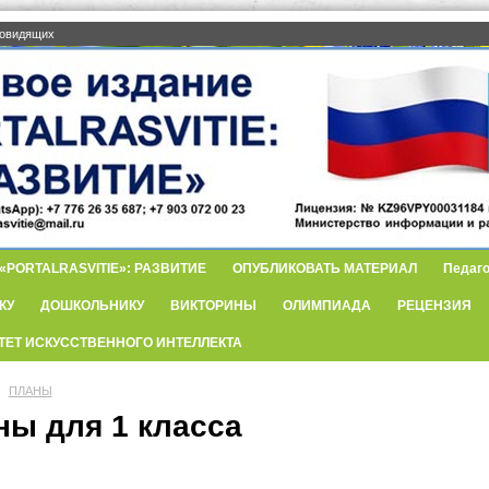
бовидящих
PORTALRASVITIE»: РАЗВИТИЕ
ОПУБЛИКОВАТЬ МАТЕРИАЛ
Педаго
КУ
ДОШКОЛЬНИКУ
ВИКТОРИНЫ
ОЛИМПИАДА
РЕЦЕНЗИЯ
ТЕТ ИСКУССТВЕННОГО ИНТЕЛЛЕКТА
ПЛАНЫ
ны для 1 класса