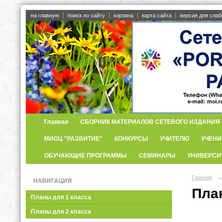
на главную
поиск по сайту
корзина
карта сайта
версия для сла
Главная
СБОРНИК МАТЕРИАЛОВ СЕТЕВОГО ИЗДАНИЯ «
МИОЦ "РАЗВИТИЕ"
КОНКУРСЫ
УЧИТЕЛЮ
УЧЕНИ
ОБУЧАЮЩИЕ ПРОГРАММЫ
СЕМИНАРЫ
УНИВЕРСИ
Главная
→
НАВИГАЦИЯ
Пла
Планы для 1 класса
Планы для 2 класса