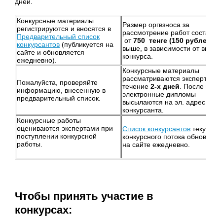
дней.
Конкурсные материалы
Размер оргвзноса за
регистрируются и вносятся в
рассмотрение работ составля
Предварительный список
от
750 тенге (150 рублей
) и
конкурсантов
(публикуется на
выше, в зависимости от выбо
сайте и обновляется
конкурса.
ежедневно).
Конкурсные материалы
рассматриваются экспертами
Пожалуйста, проверяйте
течение
2-х дней
. После чего
информацию, внесенную в
электронные дипломы
предварительный список.
высылаются на эл. адрес
конкурсанта.
Конкурсные работы
оцениваются экспертами при
Список конкурсантов
текущег
поступлении конкурсной
конкурсного потока обновляе
работы.
на сайте ежедневно.
Чтобы принять участие в
конкурсах: