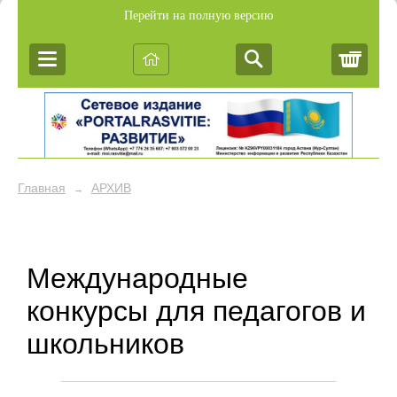
Перейти на полную версию
Корз
Главная
АРХИВ
→
Международные
конкурсы для педагогов и
школьников