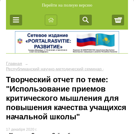
Перейти на полную версию
Корз
Главная
→
Республиканский научно-методический семинар «Обобщение пе
Творческий отчет по теме:
"Использование приемов
критического мышления для
повышения качества учащихся
начальной школы"
17 декабря 2020 г.