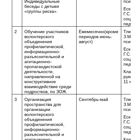
Индивидуальные
психоло
беседы с детьми
Ескенд
«группы риска».
Г.С.,
социал
педагог
2
Обучение участников
Ежемесячно(кроме
Тлеука
волонтерского
периодов июнь-
З.М. пе
объединения
август)
психоло
профилактической,
Ескенд
информационно-
Г.С.,
разъяснительной и
социал
агитационно-
педагог
пропагандистской
деятельности,
Классн
направленной на
руковод
конструктивное
11 клас
взаимодействие среди
подростков, по ЗОЖ.
3
Организация
Сентябрь-май
Тлеука
пространства для
З.М. пе
организации
психоло
волонтерского
Ескенд
объединения
Г.С.,
профилактической,
социал
информационно-
педагог
разъяснительной и
агитационно-
Классн