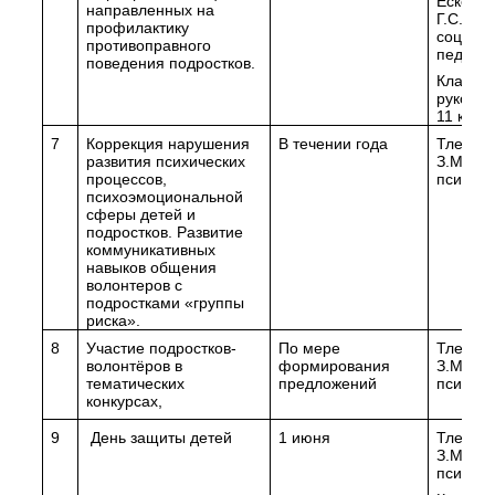
Ескенд
направленных на
Г.С.,
профилактику
социал
противоправного
педагог
поведения подростков.
Классн
руковод
11 клас
7
Коррекция нарушения
В течении года
Тлеука
развития психических
З.М. пе
процессов,
психоло
психоэмоциональной
сферы детей и
подростков. Развитие
коммуникативных
навыков общения
волонтеров с
подростками «группы
риска».
8
Участие подростков-
По мере
Тлеука
волонтёров в
формирования
З.М. пе
тематических
предложений
психоло
конкурсах,
9
День защиты детей
1 июня
Тлеука
З.М. пе
психоло