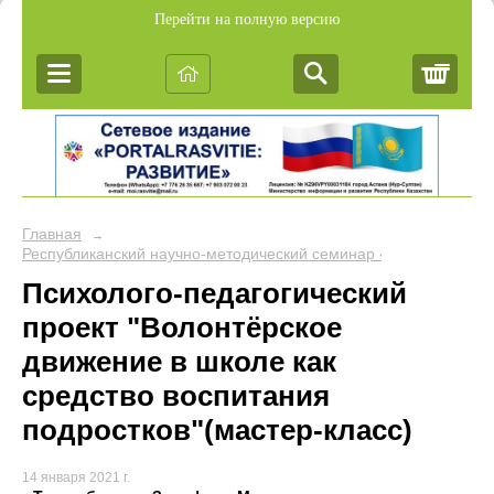
Перейти на полную версию
Корз
Главная
→
Республиканский научно-методический семинар «Обобщение пе
Психолого-педагогический
проект "Волонтёрское
движение в школе как
средство воспитания
подростков"(мастер-класс)
14 января 2021 г.