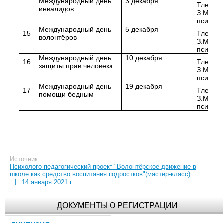
Международный день
3 декабря
Тлеука
инвалидов
З.М. пе
психоло
Международный день
5 декабря
15
Тлеука
волонтёров
З.М. пе
психоло
Международный день
10 декабря
16
Тлеука
защиты прав человека
З.М. пе
психоло
Международный день
19 декабря
17
Тлеука
помощи бедным
З.М. пе
психоло
Источник:
Психолого-педагогический проект "Волонтёрское движение в
школе как средство воспитания подростков"(мастер-класс)
|
14 января 2021 г.
ДОКУМЕНТЫ О РЕГИСТРАЦИИ