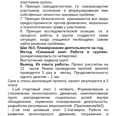
участников группы.
6. Принцип самодиагностики, т.е. самораскрытие
участников, осознание и формулирование ими
собственных личностно значимых проблем.
7. Принцип безопасности: принимаются все меры
предосторожности против физических, моральных
и психологических травм у участников.
8. Принцип исследовательской позиции, т.е. в
процессе работы в группе создаются такие
ситуации, когда учащимся необходимо самим
найти решение проблемы.
Шаг №3. Планирование деятельности на год.
Метод «Снежный ком» Работа в группах.
(конкретизировать по четвертям).
Выступление лидеров групп.
Вывод. Из опыта работы.
Проект рассчитан на
12 часов. Режим проведения занятий: занятия
проводятся 1 раз в месяц. Продолжительность
одного занятия – 1 час.
Срок и этапы реализации проекта: проект реализуется в 3
этапа:
- 1-ый стартовый этап: 1 четверть. Формирование и
становление волонтерского движения, комплектование
групп, распределение социальных ролей внутри
объединения, первичное планирование деятельности;
разработка регулярных мероприятий. (Приложение№2)
- 2-ой этап активный этап: 2-3четверти. Работа по
развитию волонтерского движения, погружение в