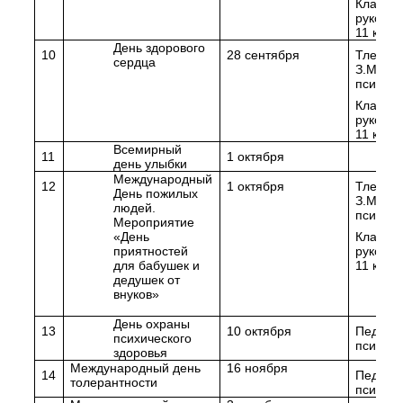
Классн
руковод
11 клас
День здорового
10
28 сентября
Тлеука
сердца
З.М. пе
психоло
Классн
руковод
11 клас
Всемирный
11
1 октября
день улыбки
Международный
12
1 октября
Тлеука
День пожилых
З.М. пе
людей.
психоло
Мероприятие
«День
Классн
приятностей
руковод
для бабушек и
11 клас
дедушек от
внуков»
День охраны
13
10 октября
Педагог
психического
психоло
здоровья
Международный день
16 ноября
14
Педагог
толерантности
психоло