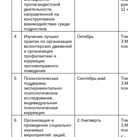
пропагандистской
руковод
деятельности,
11 клас
направленной на
конструктивное
взаимодействие среди
подростков.
4
Изучение лучших
Октябрь
Тлеука
практик по организации
З.М. пе
волонтерских движений
психоло
и организации
профилактики и
коррекции
противоправного
поведения
5
Психологическая
Сентябрь,май
Тлеука
поддержка:
З.М. пе
экспериментально-
психоло
психологическое
исследование,
индивидуальная
психологическая
коррекция.
6
Организация и
2-3четверть
Тлеука
проведение социально-
З.М. пе
значимых
психоло
мероприятий: акций,