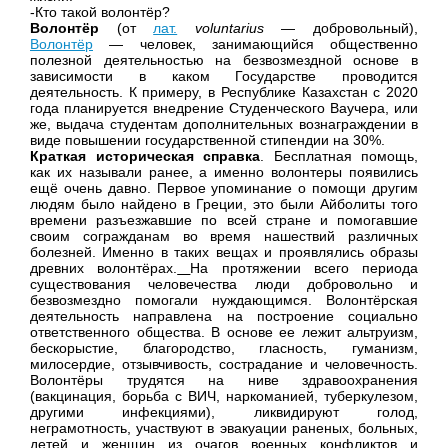
-Кто такой волонтёр?
Волонтёр
(от
лат.
voluntarius
— добровольный),
Волонтёр
— человек, занимающийся общественно
полезной деятельностью на безвозмездной основе в
зависимости в каком Государстве проводится
деятельность. К примеру, в Республике Казахстан с 2020
года планируется внедрение Студенческого Ваучера, или
же, выдача студентам дополнительных вознаграждении в
виде повышении государственной стипендии на 30%.
Краткая историческая справка
. Бесплатная помощь,
как их называли ранее, а именно волонтеры появились
ещё очень давно. Первое упоминание о помощи другим
людям было найдено в Греции, это были Айболиты того
времени разъезжавшие по всей стране и помогавшие
своим согражданам во время нашествий различных
болезней. Именно в таких вещах и проявлялись образы
древних волонтёрах.
На протяжении всего периода
существования человечества люди добровольно и
безвозмездно помогали нуждающимся. Волонтёрская
деятельность направлена на построение социально
ответственного общества. В основе ее лежит альтруизм,
бескорыстие, благородство, гласность, гуманизм,
милосердие, отзывчивость, сострадание и человечность.
Волонтёры трудятся на ниве здравоохранения
(вакцинация, борьба с ВИЧ, наркоманией, туберкулезом,
другими инфекциями), ликвидируют голод,
неграмотность, участвуют в эвакуации раненых, больных,
детей и женщин из очагов военных конфликтов и