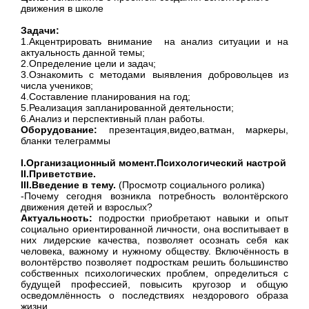
движения в школе
Задачи:
1.Акцентрировать внимание на
анализ ситуации и на
актуальность данной темы;
2.Определение цели и задач;
3.Ознакомить с методами выявления добровольцев из
числа учеников;
4.Составление планирования на год;
5.Реализация запланированной деятельности;
6.Анализ и перспективный план работы.
Оборудование:
презентация,видео,ватман, маркеры,
бланки телеграммы
I.
Организационный момент.Психологический настрой
II.
Приветствие.
III.
Введение в тему.
(Просмотр социального ролика)
-Почему сегодня возникла потребность волонтёрского
движения детей и взрослых?
Актуальность:
подростки приобретают навыки и опыт
социально ориентированной личности, она воспитывает в
них лидерские качества, позволяет осознать себя как
человека, важному и нужному обществу. Включённость в
волонтёрство позволяет подросткам решить большинство
собственных психологических проблем, определиться с
будущей профессией, повысить кругозор и общую
осведомлённость о последствиях нездорового образа
жизни.