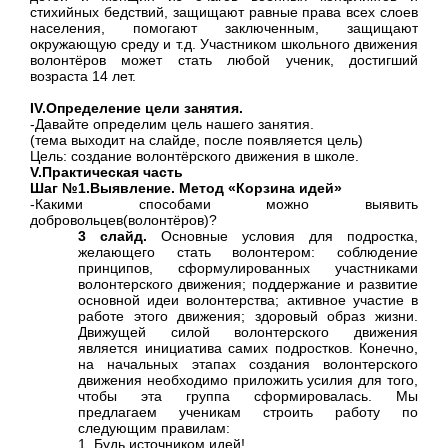
стихийных бедствий, защищают равные права всех слоев
населения, помогают заключенным, защищают
окружающую среду и т.д. Участником школьного движения
волонтёров может стать любой ученик, достигший
возраста 14 лет.
IV.
Определение цели занятия.
-Давайте определим цель нашего занятия.
(тема выходит на слайде, после появляется цель)
Цель: создание волонтёрского движения в школе.
V.Практическая часть
Шаг №1.Выявление. Метод «Корзина идей»
-Какими способами можно выявить
добровольцев(волонтёров)?
3 слайд.
Основные условия для подростка,
желающего стать волонтером: соблюдение
принципов, сформулированных участниками
волонтерского движения; поддержание и развитие
основной идеи волонтерства; активное участие в
работе этого движения; здоровый образ жизни.
Движущей силой волонтерского движения
является инициатива самих подростков. Конечно,
на начальных этапах создания волонтерского
движения необходимо приложить усилия для того,
чтобы эта группа сформировалась. Мы
предлагаем ученикам строить работу по
следующим правилам:
1. Будь источником идей!