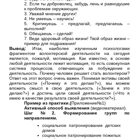
2. Если ты доброволец, забудь лень и равнодушие
к проблемам окружающих.
3. Уважай мнение других!
4. Не умеешь – научись!
5. Критикуешь – предлагай, предлагаешь –
выполняй!
6. Обещаешь – сделай!
7. Веди здоровый образ жизни! Твой образ жизни –
пример для подражания!
Вывод:
Итак, наиболее изученным психологами
фрагментом волонтерской деятельности на сегодня
является, пожалуй, мотивация. Как известно, в основе
любой деятельности лежит мотивация, то есть совокупная
система процессов, отвечающих за побуждение и
деятельность. Почему человек решает стать волонтером?
Ответ на этот вопрос очень важен. Понимая мотивы своей
деятельности («Почему я это делаю?»), мы можем
вложить смысл в свою деятельность («Зачем я это
делаю?») и достичь цели своей деятельности («Что я
имею в качестве результата своей деятельности?»).
Пример из практики.(
Приложение№1)
Активный способ выявления
(видеоматериал).
Шаг №2. Формирование групп по
направлениям.
социальное патронирование детских
домов
социальное патронирование пожилых