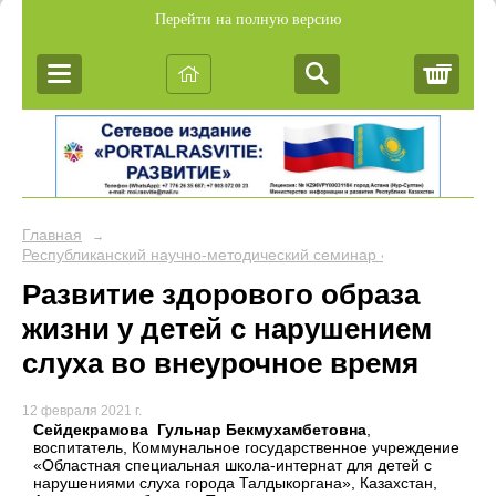
Перейти на полную версию
Корз
Главная
→
Республиканский научно-методический семинар «Обобщение пе
Развитие здорового образа
жизни у детей с нарушением
слуха во внеурочное время
12 февраля 2021 г.
Сейдекрамова Гульнар Бекмухамбетовна
,
воспитатель, Коммунальное государственное учреждение
«Областная специальная школа-интернат для детей с
нарушениями слуха города Талдыкоргана», Казахстан,