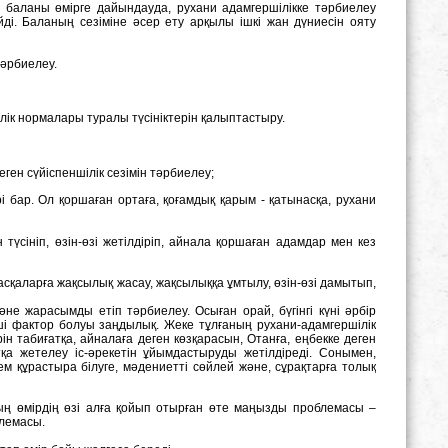
 баланы өмірге дайындауда, рухани адамгершілікке тәрбиелеу
і. Баланың сезіміне әсер ету арқылы ішкі жан дүниесін ояту
әрбиелеу.
лік нормалары туралы түсініктерін қалыптастыру.
ен сүйіспеншілік сезімін тәрбиелеу;
 бар. Ол қоршаған ортаға, қоғамдық қарым - қатынасқа, рухани
 түсініп, өзін-өзі жетілдіріп, айнала қоршаған адамдар мен кез
басқаларға жақсылық жасау, жақсылыққа ұмтылу, өзін-өзі дамытып,
е жарасымды етіп тәрбиелеу. Осыған орай, бүгінгі күні әрбір
уші фактор болуы заңдылық. Жеке тұлғаның рухани-адамгершілік
н табиғатқа, айналаға деген көзқарасын, Отанға, еңбекке деген
атқа жетелеу іс-әрекетін ұйымдастыруды жетілдіреді. Сонымен,
ем құрастыра білуге, мәдениетті сөйлей және, сұрақтарға толық
ының өмірдің өзі алға қойып отырған өте маңызды проблемасы –
блемасы.