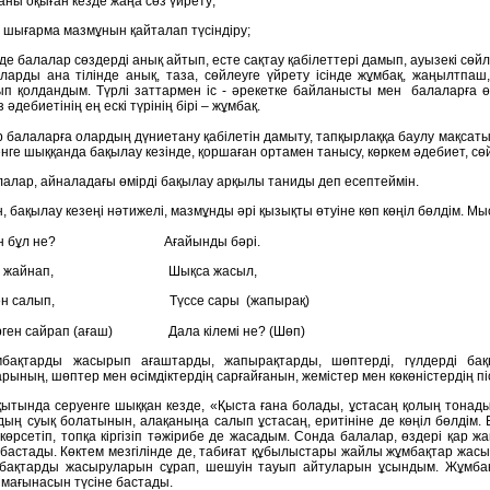
аны оқыған кезде жаңа сөз үйрету;
н шығарма мазмұнын қайталап түсіндіру;
е балалар сөздерді анық айтып, есте сақтау қабілеттері дамып, ауызекі сөйле
ларды ана тілінде анық, таза, сөйлеуге үйрету ісінде жұмбақ, жаңылтпа
п қолдандым. Түрлі заттармен іс - әрекетке байланысты мен балаларға ө
 әдебиетінің ең ескі түрінің бірі – жұмбақ.
 балаларға олардың дүниетану қабілетін дамыту, тапқырлаққа баулу мақса
енге шыққанда бақылау кезінде, қоршаған ортамен танысу, көркем әдебиет, с
лалар, айналадағы өмірді бақылау арқылы таниды деп есептеймін.
 бақылау кезеңі нәтижелі, мазмұнды әрі қызықты өтуіне көп көңіл бөлдім. Мы
ұрған бұл не? Ағайынды бәрі.
лса жайнап, Шықса жасыл,
а ән салып, Түссе сары (жапырақ)
үрген сайрап (ағаш) Дала кілемі не? (Шөп)
мбақтарды жасырып ағаштарды, жапырақтарды, шөптерді, гүлдерді ба
рының, шөптер мен өсімдіктердің сарғайғанын, жемістер мен көкөністердің п
қытында серуенге шыққан кезде, «Қыста ғана болады, ұстасаң қолың тона
рдың суық болатынын, алақаныңа салып ұстасаң, еритініне де көңіл бөлдім.
 көрсетіп, топқа кіргізіп тәжірибе де жасадым. Cонда балалар, өздері қар 
 бастады. Көктем мезгілінде де, табиғат құбылыстары жайлы жұмбақтар жасы
бақтарды жасыруларын сұрап, шешуін тауып айтуларын ұсындым. Жұмбақт
 мағынасын түсіне бастады.