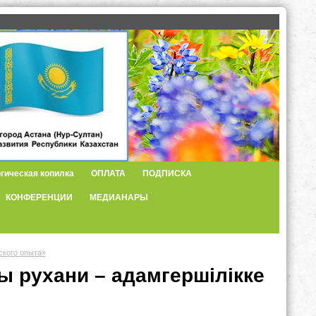
гическая копилка
ОПЛАТА
ПОДПИСКА
КОНФЕРЕНЦИИ
МЕДИАНАРЫ
ского опыта»
 рухани – адамгершілікке