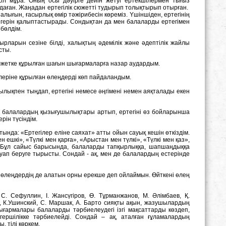
мол мұра. Оның осы дəуірге дейін жетуі ертекшілермен тығыз
даған. Жаңадан ертегілік сюжетті тудырып толықтырып отырған.
налығын, ғасырлық өмір тəжірибесін көреміз. Yшіншіден, ертегінің
- жігерін қалыптастырады. Сондықтан да мен балаларды ертегімен
бөлдім.
рларын сезіне білді, халықтың әдемілік және әдептілік жайлы
сты.
сюжетке құрылған шағын шығармаларға назар аудардым.
леріне құрылған өлеңдерді көп пайдаландым.
ылықпен тыңдап, ертегіні немесе әңгімені немен аяқталады екен
е, балалардың қызығушылықтары артып, ертегіні өз бойларынша
рін түсіндім.
тында: «Eртегілер еліне саяхат» атты ойын сауық кешін өткіздім.
ешкі», «Түлкі мен қарға», «Арыстан мен түлкі», «Түлкі мен қаз»,
ым. Бұл сайыс барысында, балаларды тапқырлыққа, шапшаңдыққа
жауап беруге тырысты. Сондай - ақ, мен де балалардың естерінде
е, өлеңдердің де алатын орны ерекше деп ойлаймын. Өйткені өлең
C. Сефуллин, І. Жансүгіров, Ө. Тұрманжанов, М. Әлімбаев, Қ.
а, К.Ушинский, C. Маршак, A. Барто сияқты ақын, жазушылардың
ғармалары балаларды тәрбиелеудегі ізгі мақсаттарды көздеп,
ершілікке тәрбиелейді. Сондай – ақ, аталған ғұламалардың
 тілі көркем.