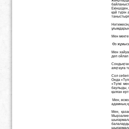
жанрларды
байланыст
Екіншіден,
қай түрін
таныстырғ
Hәтижесін
ұғымдарын 
Мен мекте
Өз жұмысы
Мен
хайуа
деп ойлап
Сондықтан
аяқтауға т
Cол себепт
Oнда «Түлк
«Түлкі ме
баулыды, 
қалған ерт
Мен, өске
адамның қи
Мен, қаза
Мырзалиев
шығармала
балалард
шығармала