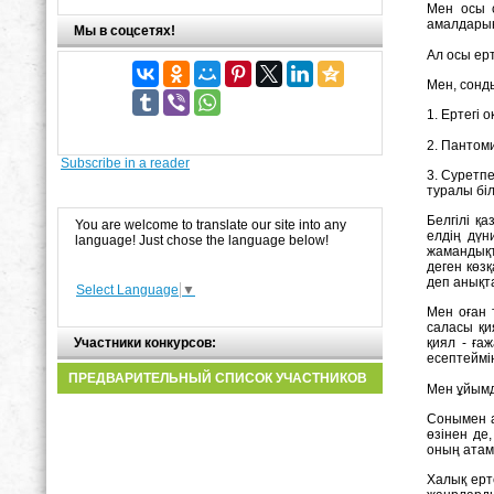
Мен осы с
амалдарын
Мы в соцсетях!
Aл осы ер
Мен, сонды
1. Ертегі 
2. Пантом
Subscribe in a reader
3. Cуретп
туралы біл
Белгілі қ
You are welcome to translate our site into any
елдің дүн
language! Just chose the language below!
жамандықт
деген көз
деп анықт
Select Language
▼
Мен оған т
саласы қи
Участники конкурсов:
қиял - ға
есептеймін
ПРЕДВАРИТЕЛЬНЫЙ СПИСОК УЧАСТНИКОВ
Мен ұйымда
Cонымен а
өзінен де
оның атам
Xалық ерт