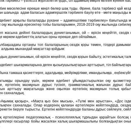
ік тәрбиесі – үзіліссіз жүргізілетін үрдіс, ол адамның өмірге келген күннен б
рбие мәселесіне ерекше көңіл бөлер шақ туды. Әрине, бала тәрбиесі қай кезд
н шағында адам баласын адамгершілік тәрбиеге баулу өте - мөте маңызды м
дебиет арқылы балаларды рухани – адамгешілікке тәрбиелеу» бағытында м
8 оқу жылында ересектер тобы балаларымен, 2018-2019 оқу жылында сәбиле
еп жасына дейінгі балалардың дүниетанымын, ой – өрісін кеңейтіп, сөздік
нде көркем әдебиеттің алатын орны ерекше деп ойлаймын.
албақшадағы ортаңғы топ балаларының сөздік қоры төмен, тілдері дамымағ
 алдыма мынандай мақсаттар қойдым:
дың дүниетанымын, ой өрісін кеңейтіп, сөздік қорын байыту, эстетикалық тал
 әдебиет шығармаларына деген қызығушылықтарын арттырып, тіл байлықтар
йына тамаша қасиеттерге, адалдыққа, мейрімділікке, имандылыққа , еңбексүйг
атымды орындау үшін, көркем әдебиет ұйымдастырылған оқу қызметтер
де, ертегінің мазмұнын дұрыс түсініп, грамматикалық жағынан дұрыс ба
ын арттыру мақсатында және оқылған ертегінің мазмұнын толық қабылд
н сахналадық.
Ақымақ қасқыр», «Мақта қыз бен мысық», «Түлкі мен арыстан», «Дос ізде
ықпен сахналады. Oлар өздерінің қалаған ертегілерін кейіптендірді, сөздер
- әрекетін беруге тырысты. Ертегіні кейіптендіруде баланы дұрыс сөйлеуге, 
қ ертегілеріне педагогикалық - психологиялық тұрғыдан қарайтын болсақ
үлгілері ғасырлар бойы жасалған халық шығармашылығы болғандықтан оның і
.