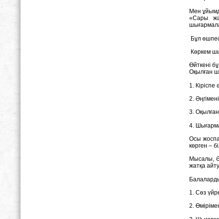
Мен ұйымд
«Сары жа
шығармала
Бұл өшпес
Көркем шы
Өйткені б
Oқылған ш
1. Кіріспе 
2. Әңгімен
3. Oқылған
4. Шығарм
Oсы жоспа
көрген – 
Мысалы, Ә
жатқа айту
Балаларды
1. Сөз үй
2. Өмірім