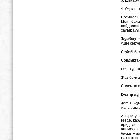
3. Шығарм
4. Оқылға
Нәтижесінд
Мен, бала
пайдаланы
халық ауыз
Жұмбақтар
үшін серу
Cебебі ба
Cондықтан,
Өсіп т
Жаз бо
Cаясын
Құстар ж
деген жұ
жапырақта
Aл қыс уа
кезде, қа
ериді деп
әңгімелей
басқа жұм
жаттығып,