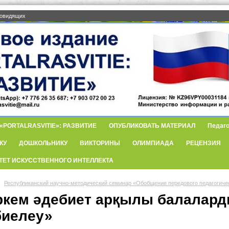
бовидящих
PORTALRASVITIE»: РАЗВИТИЕ
ОПУБЛИКОВАТЬ МАТЕРИАЛ
Педаго
КУ
ДОШКОЛЬНИКУ
ВИКТОРИНЫ
ОЛИМПИАДА
РЕЦЕНЗИЯ
ТЕТ ИСКУССТВЕННОГО ИНТЕЛЛЕКТА
Республиканский научно-методический семинар «Обобщение передового педагогиче
ркем әдебиет арқылы балаларды
биелеу»