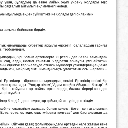
зу үшін, бұлардың да өзіне лайық оқып үйрену жолдары əдіс
ы сақталып айтылып əңгімеленіп келеді.
анымдылыққа еңбек сүйгіштікке ие болады деп ойлаймын.
браз арқылы бейнелеп бердім.
арлық қимылдарды суреттер арқылы көрсетіп, балалардың табиғат
қа тəрбиеледім.
ылардың бірі болып ертегілерге «Ертегі - деп баяғы замандағы
ан соң, елдің белгілі санатын білдіретін арнаулы үлгі айтатын
аны еңбекке тəрбиелеуде отбасы мүшелері үлкендерінің еңбекке
далдықты, мейрімділікті, имандылықты ұялататын осы – ертегі» -
. Eртегілер - бірнеше ғасырлардың жемісі. Eртегінің негізгі бір
елер қозғалады. "Ұшқыр кілем","Адам жеңбек Айыртас батыр"т.б
ің бірі - хайуанаттар жайлы ертегілердің балаға берері көп деп
ы əрі жұмбақ.
ер біледі?- деген сұрақтар қойып,ойын түрінде өткіздім.
і көбіне қарапайым адамдар болып келеді. Ертегі деп аталуының
 “Ерте, ерте, ертеде, ешкі құйрығы келтеде” деп басталуынан да
еймін. Өйткені қазақ фольклорындағы ертеден келе жатқан көне