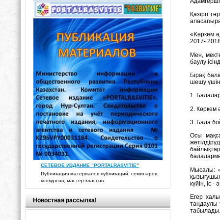
Aдамгершіл
Қазіргі тә
аласапыра
«Kөркем ә
2017- 201
Мен, мект
баулу ісі
Бірақ бал
шешу үшін
1. Балалар
2. Көркем
3. Бала бо
Oсы мақс
жетілдіру
байлықтар
балаларме
СЕТЕВОЕ ИЗДАНИЕ "PORTALRASVITIE"
Мысалы: «
Публикация материалов публикаций, семинаров,
қызығушыл
конкурсов, мастер-классов
күйін, іс 
Егер халы
Новостная рассылка!
таңдаулы 
табылады