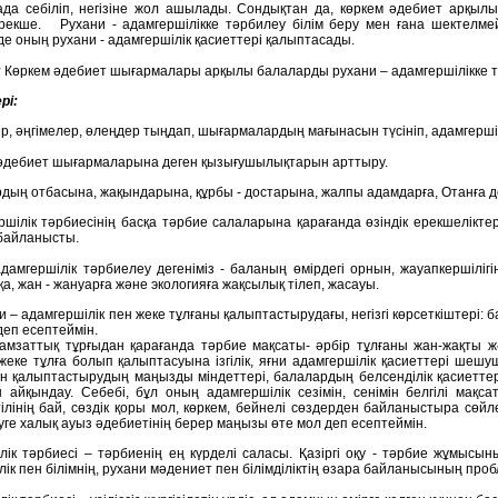
да себіліп, негізіне жол ашылады. Сондықтан да, көркем әдебиет арқылы
екше. Рухани - адамгершілікке тәрбилеу білім беру мен ғана шектелмейд
де оның рухани - адамгершілік қасиеттері қалыптасады.
:
Көркем әдебиет шығармалары арқылы балаларды рухани – адамгершілікке т
рі:
лер, әңгімелер, өлеңдер тыңдап, шығармалардың мағынасын түсініп, адамгерші
 әдебиет шығармаларына деген қызығушылықтарын арттыру.
рдың отбасына, жақындарына, құрбы - достарына, жалпы адамдарға, Отанға дег
лік тәрбиесінің басқа тәрбие салаларына қарағанда өзіндік ерекшеліктері
байланысты.
адамгершілік тәрбиелеу дегеніміз - баланың өмірдегі орнын, жауапкершілігін
қа, жан - жануарға және экологияға жақсылық тілеп, жасауы.
 – адамгершілік пен жеке тұлғаны қалыптастырудағы, негізгі көрсеткіштері: 
деп есептеймін.
мзаттық тұрғыдан қарағанда тәрбие мақсаты- әрбір тұлғаны жан-жақты жән
жеке тұлға болып қалыптасуына ізгілік, яғни адамгершілік қасиеттері шеш
ін қалыптастырудың маңызды міндеттері, балалардың белсенділік қасиеттері
 айқындау. Себебі, бұл оның адамгершілік сезімін, сенімін белгілі мақс
ілінің бай, сөздік қоры мол, көркем, бейнелі сөздерден байланыстыра сөйл
уге халық ауыз әдебиетінің берер маңызы өте мол деп есептеймін.
лік тәрбиесі – тәрбиенің ең күрделі саласы. Қазіргі оқу - тәрбие жұмыс
ік пен білімнің, рухани мәдениет пен білімділіктің өзара байланысының про