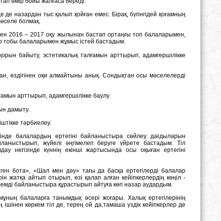
астап өмір бойы жалғаса береді.
е де назардан тыс қалып қойған емес. Бірақ, бүгінгідей қоғамның
әселе болмақ.
ен 2016 – 2017 оқу жылынан бастап ортаңғы топ балаларымен,
р тобы балаларымен жұмыс істей бастадым.
 қорын байыту, эстетикалық талғамын арттырып, адамгершілікке
ан, өздігінен оқи алмайтыны анық. Сондықтан осы мәселелерді
ғамын арттырып, адамгершілікке баулу.
ын дамыту.
іштікке тәрбиелеу.
інде балалардың ертегіні байланыстыра сөйлеу дағдыларын
йланыстырып, жүйелі әңгімелеп беруге үйрете бастадым. Тіл
ау негізінде күннің екінші жартысында осы оқыған ертегіні
ген бота», «Шал мен дәу» тағы да басқа ертегілерді балалар
ін жатқа айтып отырып, өзі қалап алған кейіпкерлердің көңіл -
сөйлемді байланыстыра құрастырып айтуға көп назар аудардым.
 мұның балаларға танымдық əсері жоғары. Xалық ертегілерінің
шінен көркем тіл де, терең ой да,тамаша үздік кейіпкерлер де