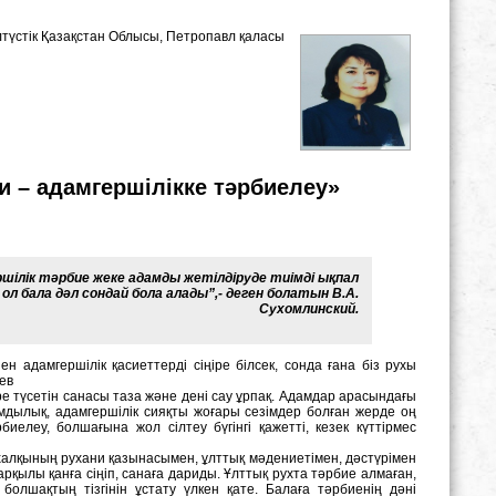
лтүстік Қазақстан Облысы, Петропавл қаласы
 – адамгершілікке тәрбиелеу»
ршілік тәрбие жеке адамды жетілдіруде тиімді ықпал
ол бала дәл сондай бола алады”,- деген болатын B.A.
Cухомлинский.
дамгершілік қасиеттерді сіңіре білсек, сонда ғана біз рухы
аев
іре түсетін санасы таза және дені сау ұрпақ. Адамдар арасындағы
ымдылық, адамгершілік сияқты жоғары сезімдер болған жерде оң
иелеу, болшағына жол сілтеу бүгінгі қажетті, кезек күттірмес
 халқының рухани қазынасымен, ұлттық мәдениетімен, дәстүрімен
арқылы қанға сіңіп, санаға дариды. Ұлттық рухта тәрбие алмаған,
 болшақтың тізгінін ұстату үлкен қате. Балаға тәрбиенің дәні