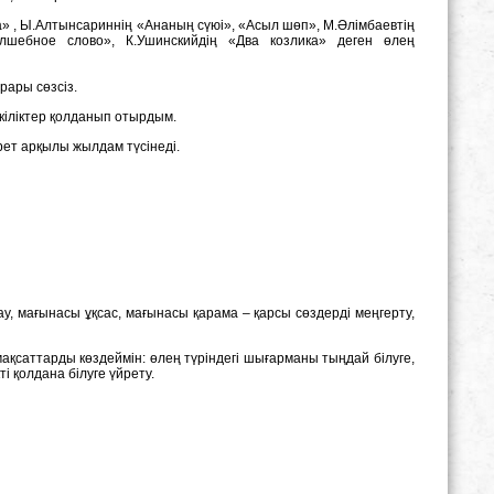
» , Ы.Алтынсариннің «Ананың сүюі», «Асыл шөп», М.Әлімбаевтің
лшебное слово», К.Ушинскийдің «Два козлика» деген өлең
ары сөзсіз.
іліктер қолданып отырдым.
ет арқылы жылдам түсінеді.
, мағынасы ұқсас, мағынасы қарама – қарсы сөздерді меңгерту,
мақсаттарды көздеймін: өлең түріндегі шығарманы тыңдай білуге,
ті қолдана білуге үйрету.