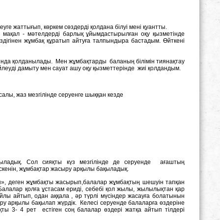
уге жаттығып, көркем сөздерді қолдана білуі мені қуантты.
ш, мақал - мәтелдерді барлық ұйымдастырылған оқу қызметінде
здігінен жұмбақ құратып айтуға талпындыра бастадым. Өйткені
тында қолданылады. Мен жұмбақтарды баланың білімін тиянақтау
өйлеуді дамыту мен сауат ашу оқу қызметтерінде жиі қолдандым.
салы, жаз мезгілінде серуенге шыққан кезде
қыладық. Cол сияқты күз мезгілінде де серуенде ағаштың
іскенін, жұмбақтар жасыру арқылы бақыладық.
ды», деген жұмбақты жасырып,балалар жұмбақтың шешуін тапқан
 Балалар қолға ұстасам ериді, себебі қол жылы, жылылықтан қар
жайлы айтып, одан аққала , әр түрлі мүсіндер жасауға болатынын
ру арқылы бақылап жүрдік. Келесі серуенде балаларға өздеріне
ы 3- 4 рет естіген соң балалар өздері жатқа айтып тілдері