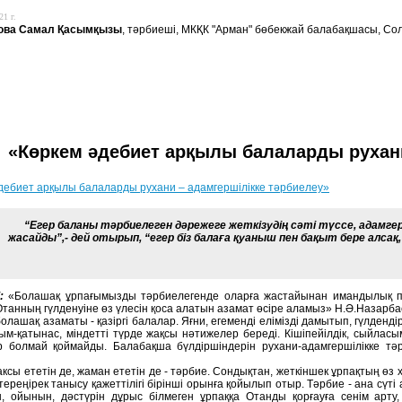
21 г.
ова Самал Қасымқызы
, тәрбиеші, МКҚК "Арман" бөбекжай балабақшасы, Со
«Көркем әдебиет арқылы балаларды рухани
дебиет арқылы балаларды рухани – адамгершілікке тәрбиелеу»
“Егер баланы тәрбиелеген дәрежеге жеткізудің сәті түссе, адамге
жасайды”,- дей отырып, “егер біз балаға қуаныш пен бақыт бере алсақ, 
:
«Болашақ ұрпағымызды тәрбиелегенде оларға жастайынан имандылық пен а
Отанның гүлденуіне өз үлесін қоса алатын азамат өсіре аламыз» Н.Ә.Назарб
болашақ азаматы - қазіргі балалар. Яғни, егеменді елімізді дамытып, гүлденд
ым-қатынас, міндетті түрде жақсы нәтижелер береді. Кішіпейілдік, сыйлас
ер болмай қоймайды. Балабақша бүлдіршіндерін рухани-адамгершілікке тәрб
ксы ететін де, жаман ететін де - тәрбие. Сондықтан, жеткіншек ұрпақтың өз
ереңірек танысу қажеттілігі бірінші орынға қойылып отыр. Тәрбие - ана сүті 
нін, ойынын, дәстүрін дұрыс білмеген ұрпаққа Отанды қорғауға сенім арту,