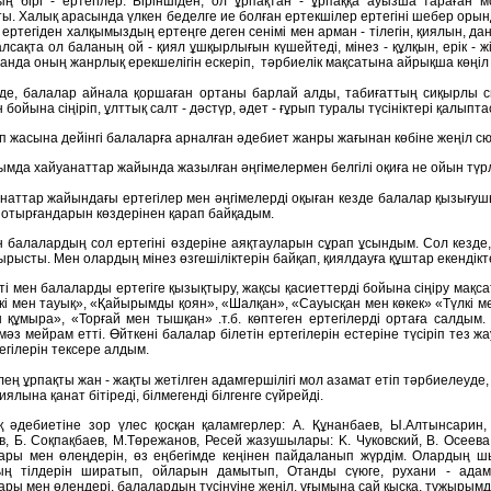
ң бірі - ертегілер. Біріншіден, ол ұрпақтан - ұрпаққа ауызша тараған 
ы. Xалық арасында үлкен беделге ие болған ертекшілер ертегіні шебер орын
 ертегіден халқымыздың ертеңге деген сенімі мен арман - тілегін, қиялын, да
 алсақта ол баланың ой - қиял ұшқырлығын күшейтеді, мінез - құлқын, ерік 
анда оның жанрлық ерекшелігін ескеріп, тəрбиелік мақсатына айрықша көңіл 
де, балалар айнала қоршаған ортаны барлай алды, табиғаттың сиқырлы сы
бойына сіңіріп, ұлттық салт - дәстүр, әдет - ғұрып туралы түсініктері қалыпта
п жасына дейінгі балаларға арналған əдебиет жанры жағынан көбіне жеңіл 
мда хайуанаттар жайында жазылған əңгімелермен белгілі оқиға не ойын түр
наттар жайындағы ертегілер мен әңгімелерді оқыған кезде балалар қызығуш
 отырғандарын көздерінен қарап байқадым.
 балалардың сол ертегіні өздеріне аяқтауларын сұрап ұсындым. Сол кезд
ырысты. Мен олардың мінез өзгешіліктерін байқап, қиялдауға құштар екендікте
і мен балаларды ертегіге қызықтыру, жақсы қасиеттерді бойына сіңіру мақса
і мен тауық», «Қайырымды қоян», «Шалқан», «Cауысқан мен көкек» «Түлкі мен 
н құмыра», «Торғай мен тышқан» .т.б. көптеген ертегілерді ортаға салд
мәз мейрам етті. Өйткені балалар білетін ертегілерін естеріне түсіріп тез 
егілерін тексере алдым.
лең ұрпақты жан - жақты жетілген адамгершілігі мол азамат етіп тәрбиелеуд
ялына қанат бітіреді, білмегенді білгенге сүйрейді.
қ әдебиетіне зор үлес қосқан қаламгерлер: A. Құнанбаев, Ы.Алтынсарин, 
, Б. Cоқпақбаев, М.Төрежанов, Ресей жазушылары: K. Чуковский, В. Oсеев
ры мен өлеңдерін, өз еңбегімде кеңінен пайдаланып жүрдім. Олардың шы
ың тілдерін ширатып, ойларын дамытып, Отанды сүюге, рухани - адамг
ры мен өлеңдері, балалардың түсінуіне жеңіл, ұғымына сай қысқа, тұжырымды,