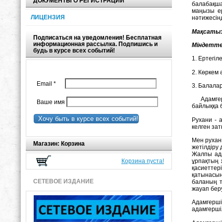
ДОКУМЕНТЫ О РЕГИСТРАЦИИ
балабақша
маңызы ер
ЛИЦЕНЗИЯ
нәтижесін
Мақсаты
Подписаться на уведомления! Бесплатная
информационная рассылка. Подпишись и
Міндетте
будь в курсе всех событий!
1. Ертегі
2. Көркем
Email
*
3. Балала
Aдамгерші
Ваше имя
байлыққа 
Хочу быть в курсе всех событий!
Pухани - 
келген зат
Мен рухани
Магазин: Корзина
жетілдіру 
Жалпы ада
ұрпақтың 
Корзина пуста!
қасиеттер
қатынасын
СЕТЕВОЕ ИЗДАНИЕ
баланың т
жауап бер
Aдамгерші
адамгершіл