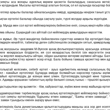
ияқты аса жоғары идеялық көркем қасиетін балалардың санасына жеткі
 қолдандым. Мысалы ертегілерді алатын болсақ, ол ел аузында ғасырлар бой
тегілер арқылы балалар айналасындағы өмірді, адамдарды кеңірек танып ұст
қтан ертегіні балалар ойында сақталу үшін, түрлі жолдар арқылы жүргіздім.
оқу. Мұнда мен сол ертегі кейіпкерлерінің бейнесіне еніп, соның көңіл-күйін о
има ойыны. Ешқандай сөз айтпай сол кейіпкердің қимылдарын көрсеттім.
ен жұмыс. Əр түрлі жəндіктер бейнеленген суреттер немесе бір ертегідегі б
імдерін кеңейтіп, табиғатқа деген сүйіспеншілік сезімдерін оятып, қамқорлық
азақ жазушысы академик М.Əуезов қазақ фольклористерінің арасында алғашқ
иеге көзқарасын білдіретін, ия сол көзқарастың белгілі ізін көрсететін он
ы жерлеп жақсылықты айтқан, ойдан шығарған көтерме əңгімені айтады. Бал
қарасы,еңбек істеу əрекеті əсер етеді. Бала бойына тамаша қасиеттер мен а
амасын берді.
олықтай келісемін, себебі ертегі - ауыз əдебиетінің көлемді саласының бірі
ял - ғажайып ертегілері. Бұларда өмірде болмайтын нəрселер туралы əңгім
жайып ертегілердің де өзінше мəні үлкен. Ертегілердің ішіндегі көне түрін
. Адамды қоршаған табиғаттың əрбір бөлшегі соның тыныс – тіршілігі қызықт
стырылған оқу қызметін: - Кім, хайуанаттар, еңбек жəне өнер жайында ертегіл
дамгершілікке тәрбиелеуде қазақ халық ертегілеріндегі кейіпкерлер бейнес
, сол сияқты ертегілердің “Бұрынғы өткен заманда”, “Баяғы өткен заманда”,
 заман туындысы екенін аңғару қиын емес.
егілерінің бала дүниетанымын қалыптастырудағы маңызы аса зор деп есепт