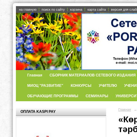
на главную
поиск по сайту
корзина
карта сайта
версия для сла
Главная
СБОРНИК МАТЕРИАЛОВ СЕТЕВОГО ИЗДАНИЯ «
МИОЦ "РАЗВИТИЕ"
КОНКУРСЫ
УЧИТЕЛЮ
УЧЕНИ
ОБУЧАЮЩИЕ ПРОГРАММЫ
СЕМИНАРЫ
УНИВЕРСИ
Главная
→
ОПЛАТА KASPI PAY
«Кө
тәр