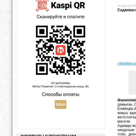
16 февраля 20
Садвокас
«Көркем ә
Өзектілігі
дамыған, 
Еліміздің 
жақсы қар
жетістікт
мәселе.
Адамды жа
неғұрлым т
тілін, ді