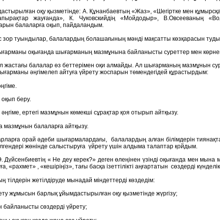
астырылған оқу қызметінде: А. Құнанбаевтың «Жаз», «Шегіртке мен құмырсқа
пырақтар жауғанда», К. Чуковскийдің «Мойдодыр», В.Овсееваның «Во
рын балаларға оқып, пайдаландым.
 зор туындылар, балалардың болашағының мәнді мақсатты көзқарасын тудыр
ғарманы оқығанда шығарманың мазмұнына байланысты суреттер мен көрнек
ұл жастағы балалар өз беттерімен оқи алмайды. Ал шығарманың мазмұнын сур
ығарманы әңгімелеп айтуға үйрету жоспарын төмендегідей құрастырдым:
әңгіме.
і оқып беру.
 әңгіме, ертегі мазмұнын көмекші сұрақтар қоя отырып айтқызу.
а мазмұнын балаларға айтқызу.
рларға орай әдеби шығармалардағы, балалардың алған білімдерін тиянақтау
білгендері жөнінде салыстыруға үйрету үшін алдыма талаптар қойдым.
. Дүйсенбиевтің « Не деу керек?» деген өлеңінен үзінді оқығанда мен мына 
ға, «рахмет» , «кешіріңіз», тағы басқа ізеттілікті аңғартатын сөздерді күнделік
ң тілдерін жетілдіруде мынадай міндеттерді көздедім:
рету жұмысын барлық ұйымдастырылған оқу қызметінде жүргізу;
ен байланысты сөздерді үйрету;