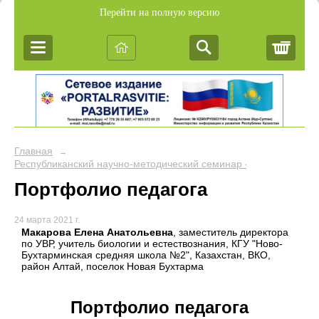
Перейти на полную версию
Корз
Главная
→
Республиканский научно-методический семинар «Обобщение пе
Портфолио педагога
24 марта 2021 г.
Макарова Елена Анатольевна
, заместитель директора
по УВР, учитель биологии и естествознания, КГУ "Ново-
Бухтарминская средняя школа №2", Казахстан, ВКО,
район Алтай, поселок Новая Бухтарма
Портфолио педагога