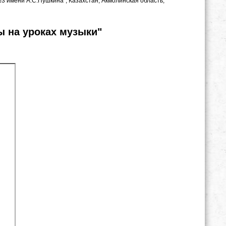
3 имени А.С.Пушкина", Казахстан, Акмолинская область,
ы на уроках музыки"