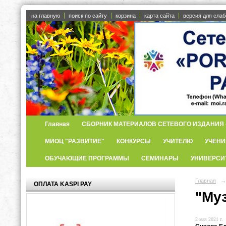
на главную
поиск по сайту
корзина
карта сайта
версия для сла
Главная
СБОРНИК МАТЕРИАЛОВ СЕТЕВОГО ИЗДАНИЯ «
МИОЦ "РАЗВИТИЕ"
КОНКУРСЫ
УЧИТЕЛЮ
УЧЕНИ
ОБУЧАЮЩИЕ ПРОГРАММЫ
СЕМИНАРЫ
УНИВЕРСИ
Главная
→
ОПЛАТА KASPI PAY
"Му
2 мая 2021 г.