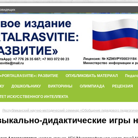
бовидящих
PORTALRASVITIE»: РАЗВИТИЕ
ОПУБЛИКОВАТЬ МАТЕРИАЛ
Педаго
КУ
ДОШКОЛЬНИКУ
ВИКТОРИНЫ
ОЛИМПИАДА
РЕЦЕНЗИЯ
ТЕТ ИСКУССТВЕННОГО ИНТЕЛЛЕКТА
Республиканский научно-методический семинар «Обобщение передового педагогиче
зыкально-дидактические игры н