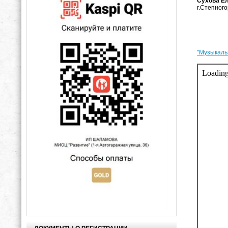
Сухова Е
г.Степного
"Музыкаль