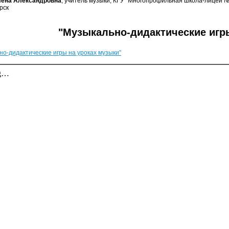
лена Александровна
, учитель музыки, КГУ "Многопрофильная школа-лицей №
рск
"Музыкально-дидактические игр
но-дидактические игры на уроках музыки"