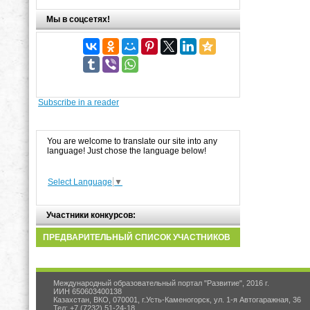
Мы в соцсетях!
Subscribe in a reader
You are welcome to translate our site into any
language! Just chose the language below!
Select Language
▼
Участники конкурсов:
ПРЕДВАРИТЕЛЬНЫЙ СПИСОК УЧАСТНИКОВ
Международный образовательный портал "Развитие", 2016 г.
ИИН 650603400138
Казахстан, ВКО, 070001, г.Усть-Каменогорск, ул. 1-я Автогаражная, 36
Тел: +7 (7232) 51-24-18