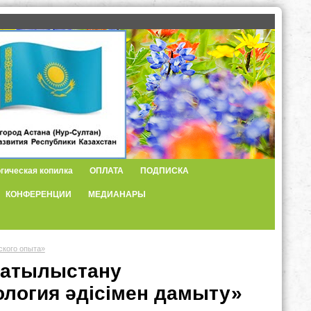
гическая копилка
ОПЛАТА
ПОДПИСКА
КОНФЕРЕНЦИИ
МЕДИАНАРЫ
ского опыта»
атылыстану
логия әдісімен дамыту»