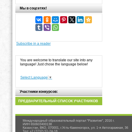
Мы в соцсетях!
Subscribe in a reader
You are welcome to translate our site into any
language! Just chose the language below!
Select Language
▼
Участники конкурсов:
ПРЕДВАРИТЕЛЬНЫЙ СПИСОК УЧАСТНИКОВ
Международный образовательный портал "Развитие", 2016 г.
ИИН 650603400138
Казахстан, ВКО, 070001, г.Усть-Каменогорск, ул. 1-я Автогаражная, 36
Тел: +7 (7232) 51-24-18