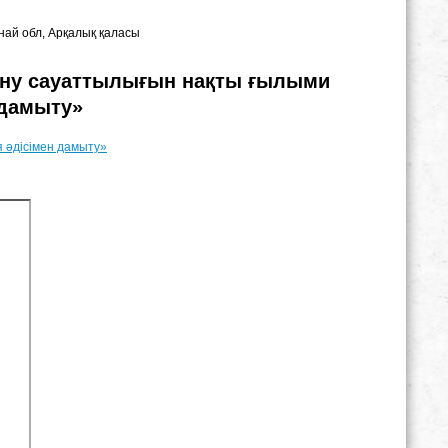
анай обл, Арқалық қаласы
ну сауаттылығын нақты ғылыми
 дамыту»
 әдісімен дамыту»