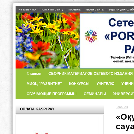
на главную
поиск по сайту
корзина
карта сайта
версия для сла
Главная
СБОРНИК МАТЕРИАЛОВ СЕТЕВОГО ИЗДАНИЯ «
МИОЦ "РАЗВИТИЕ"
КОНКУРСЫ
УЧИТЕЛЮ
УЧЕНИ
ОБУЧАЮЩИЕ ПРОГРАММЫ
СЕМИНАРЫ
УНИВЕРСИ
Главная
→
ОПЛАТА KASPI PAY
«Оқ
сау