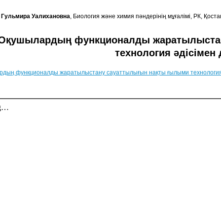
 Гульмира Уалихановна
, Биология және химия пәндерінің мұғалімі, РК, Қост
Оқушылардың функционалды жаратылыста
технология әдісімен
дың функционалды жаратылыстану сауаттылығын нақты ғылыми технология