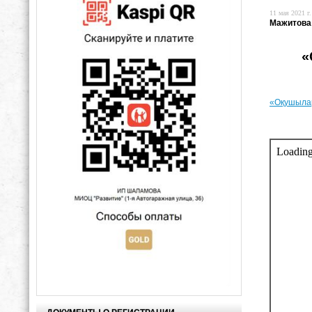
11 мая 2021 г.
Мажитова
«
«Оқушылар