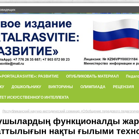
бовидящих
PORTALRASVITIE»: РАЗВИТИЕ
ОПУБЛИКОВАТЬ МАТЕРИАЛ
Педаго
КУ
ДОШКОЛЬНИКУ
ВИКТОРИНЫ
ОЛИМПИАДА
РЕЦЕНЗИЯ
ТЕТ ИСКУССТВЕННОГО ИНТЕЛЛЕКТА
Республиканский научно-методический семинар «Обобщение передового педагогиче
ушылардың функционалды жар
аттылығын нақты ғылыми техно