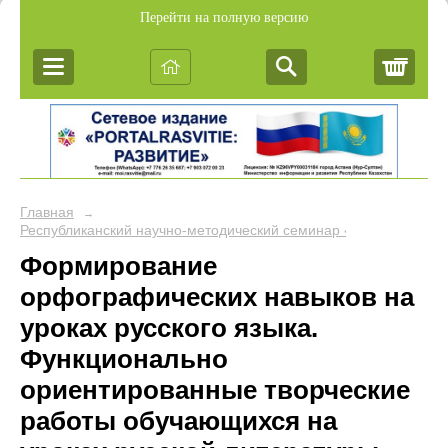
Перейти на полную версию
Корз
Главная
→
Республиканский научно-методический семинар «Обобщение пе
Формирование
орфографических навыков на
уроках русского языка.
Функционально
ориентированные творческие
работы обучающихся на