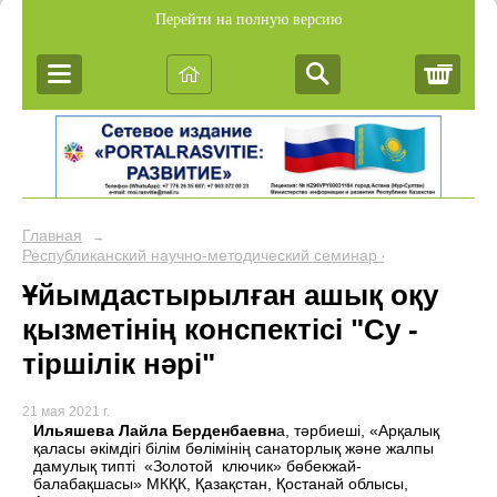
Перейти на полную версию
Корз
Главная
→
Республиканский научно-методический семинар «Обобщение пе
Ұйымдастырылған ашық оқу
қызметінің конспектісі "Су -
тіршілік нәрі"
21 мая 2021 г.
Ильяшева Лайла Берденбаевн
а, тәрбиеші, «Арқалық
қаласы әкімдігі білім бөлімінің санаторлық және жалпы
дамулық типті «Золотой ключик» бөбекжай-
балабақшасы» МКҚК, Қазақстан, Қостанай облысы,