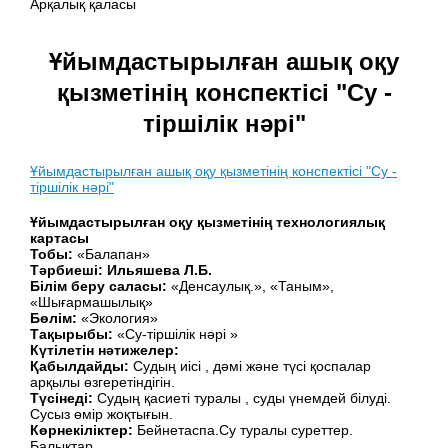
Арқалық қаласы
Ұйымдастырылған ашық оқу
қызметінің конспектісі "Су -
тіршілік нәрі"
Ұйымдастырылған ашық оқу қызметінің конспектісі "Су -
тіршілік нәрі"
Ұйымдастырылған оқу қызметінің технологиялық
картасы
Тобы:
«Балапан»
Тәрбиеші: Ильяшева Л.Б.
Білім беру саласы:
«Денсаулық.», «Таным»,
«Шығармашылық»
Бөлім:
«Экология»
Тақырыбы:
«Су-тіршілік нәрі »
Күтілетін нәтижелер:
Қабылдайды:
Судың иісі , дәмі және түсі қоспалар
арқылы өзгеретіндігін.
Түсінеді:
Судың қасиеті туралы , суды үнемдей білуді.
Сусыз өмір жоқтығын.
Көрнекіліктер:
Бейнетаспа.Су туралы суреттер.
Балықтар.