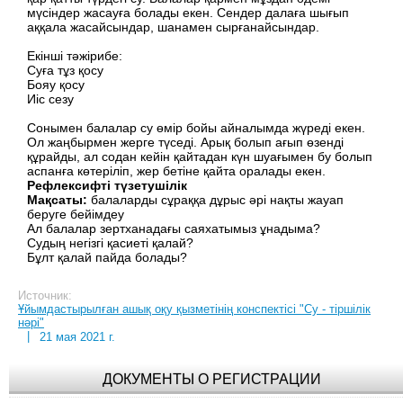
мүсіндер жасауға болады екен. Сендер далаға шығып
аққала жасайсындар, шанамен сырғанайсындар.
Екінші тәжірибе:
Суға тұз қосу
Бояу қосу
Иіс сезу
Сонымен балалар су өмір бойы айналымда жүреді екен.
Ол жаңбырмен жерге түседі. Арық болып ағып өзенді
құрайды, ал содан кейін қайтадан күн шуағымен бу болып
аспанға көтеріліп, жер бетіне қайта оралады екен.
Рефлексифті түзетушілік
Мақсаты:
балаларды сұраққа дұрыс әрі нақты жауап
беруге бейімдеу
Ал балалар зертханадағы саяхатымыз ұнадыма?
Судың негізгі қасиеті қалай?
Бұлт қалай пайда болады?
Источник:
Ұйымдастырылған ашық оқу қызметінің конспектісі "Су - тіршілік
нәрі"
|
21 мая 2021 г.
ДОКУМЕНТЫ О РЕГИСТРАЦИИ