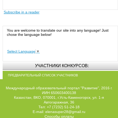
Subscribe in a reader
You are welcome to translate our site into any language! Just
chose the language below!
Select Language
▼
УЧАСТНИКИ КОНКУРСОВ:
ПРЕДВАРИТЕЛЬНЫЙ СПИСОК УЧАСТНИКОВ
Международный образовательный портал "Развитие", 2016 г.
ИИН 650603400138
Казахстан, ВКО, 070001, г.Усть-Каменогорск, ул. 1-я
Автогаражная, 36
Тел: +7 (7232) 51-24-18
E-mail: elenasuper28@gmail.ru
Способы оплаты