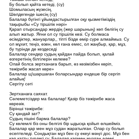
Бу болып қайта кетеді, (су)
Шомыласың жүзесің,
Шөлдегенде ішесің (су)
Балалар бүгінгі ұйымдастырылған оқу қызметіміздің
тақырыбы «Су тіршілік нәрі»
Қарап отырсандар жердің (жер шарының) көп бөлігің су
алып жатыр. Яғни ол су тіршілік көзі. Су болмаса
өсімдіктер, жануарлар,, тіпті бізде өмір сүре алмаймыз. Су
ол мұхит, теңіз, өзен, көл ғана емес, ол жаңбыр, қар, мұз,
бу түрінде де кездеседі
Балалар сендер судың қайдан пайда болып, қалай
өзгеретінің білгілерін келеме?
Олай болса зертханаға барып, өз көзімізбен көріп,
тәжірибе жасап көре»
Балалар щ\шаршаған боларсындар ендеше бір сергіп
алайық!
Сергіту сәті
Зертханаға саяхат.
Сәлеметсіздер ма балалар! Қазір біз тәжірибе жаса
көреәік.
Бірінші тәжірибе:
Су қандай зат?
Судың пішіні барма балалар?
Су көлемлі біз оны белгілі бір ыдысқа қойып өлшейміз.
Балалар қар мен мұз судан жаратылған. Олар су болып
есептеледі. Сондықтан мұз бен су екеуі мәңгі дос. Мұз бен
қар қатты түрдегі су. Балалар қармен мұздан әдемі