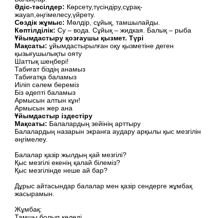
Әдіс-тәсілдер:
Көрсету,түсіндіру,сұрақ-
жауап,әңгімелесу,үйрету.
Сөздік жұмыс:
Мөлдір, сұйық, тамшылайды.
Көптілділік
:
Су – вода. Сұйық – жидкая. Балық – рыба
Ұйымдастыру қозғаушы қызмет. Түрі
Мақсаты:
ұйымдастырылған оқу қызметіне деген
қызығушылықты ояту
Шаттық шеңбері!
Табиғат біздің анамыз
Табиғатқа баламыз
Иіліп сәлем береміз
Біз әдепті баламыз
Армысын алтын кұн!
Армысын жер ана
Ұйымдастыр іздестіру
Мақсаты:
Балалардың зейінің арттыру
Балалардың назарын экранға аудару арқылы қыс мезгілін
әңгімелеу.
Балалар қазір жылдың қай мезгілі?
Қыс мезгілі екенің қалай білеміз?
Қыс мезгілінде неше ай бар?
Дұрыс айтасындар балалар мен қазір сендерге жұмбақ
жасырамын.
Жұмбақ:
Тамшы болып келеді,