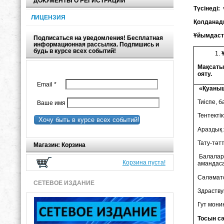
ДОКУМЕНТЫ О РЕГИСТРАЦИИ
Түсінеді:
ЛИЦЕНЗИЯ
Қолданад
Ұйымдасты
Подписаться на уведомления! Бесплатная
информационная рассылка. Подпишись и
будь в курсе всех событий!
Мақсаты
ояту.
Email
*
«Қуаныш
Тиіспе, б
Ваше имя
Тентектік
Хочу быть в курсе всех событий!
Араздық 
Тату-тәт
Магазин: Корзина
Балалар, 
Корзина пуста!
амандас
Сәләмат
СЕТЕВОЕ ИЗДАНИЕ
Здраству
Гут мони
Тосын сә