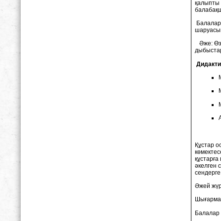
қалыпты 
балабақш
Балалар: 
шаруасын
Әже: Өзі
дыбыста
Дидакти
Құстар о
көмектес
құстарға
әкелген 
сендерге
Әжей жү
Шығарма
Балалар е