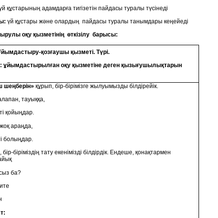
үй құстарының адамдарға тигізетін пайдасы туралы түсінеді
ы:
үй құстары және олардың пайдасы туралы танымдары кеңейеді
рулы оқу қызметінің өткізілу барысы:
Ұйымдастыру-қозғаушы қызметі. Түрі.
: ұйымдастырылған оқу қызметіне деген қызығушылықтарын
 шеңберін»
құрып, бір-бірімізге жылуымызды білдірейік.
алапан, тауыққа,
ті қойыңдар.
жоқ араңда,
ті болыңдар.
бір-біріміздің тату екенімізді білдірдік. Ендеше, қонақтармен
айық
сыз ба?
ите
н
т: