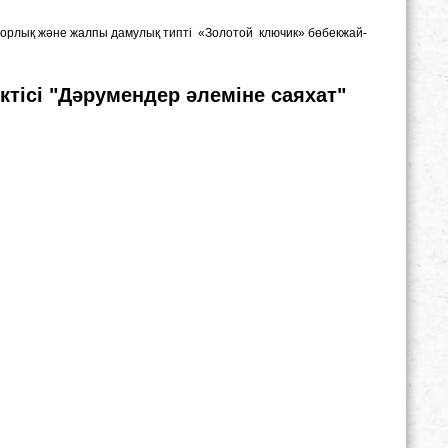
наторлық және жалпы дамулық типті «Золотой ключик» бөбекжай-
тісі "Дәрумендер әлеміне саяхат"