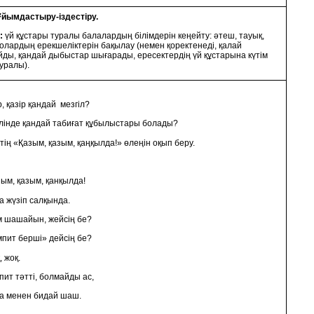
Ұйымдастыру-іздестіру.
:
үй құстары туралы балалардың білімдерін кеңейту: әтеш, тауық,
олардың ерекшеліктерін бақылау (немен қоректенеді, қалай
ды, қандай дыбыстар шығарады, ересектердің үй құстарына күтім
уралы).
 қазір қандай мезгіл?
лінде қандай табиғат құбылыстары болады?
тің «Қазым, қазым, қаңқылда!» өлеңін оқып беру.
, қазым, қанқылда!
үзіп салқында.
шайын, жейсің бе?
 берші» дейсің бе?
жоқ.
тәтті, болмайды ас,
енен бидай шаш.