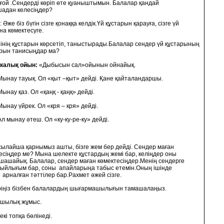
ғой .Сендерді көріп өте қуаныштымын.
Балалар қандай
адан келесіңдер?
Әже біз бүгін сізге қонаққа келдік.Үй құстарын қарауға, сізге үй
а көмектесуге.
нің құстарын көрсетіп, таныстырады.Балалар сендер үй құстарының
рын танисыңдар ма?
калық ойын:
«Дыбысын сал»ойынын ойнайық.
Мынау тауық. Ол «қыт –қыт» дейді. Қане қайталандаршы.
Мынау қаз. Ол «қаңқ - қаңқ» дейді.
Мынау үйрек. Ол «кря – кря» дейді.
Ал мынау әтеш. Ол «ку-ку-ре-ку» дейді.
сылайша қарнымыз ашты, бізге жем бер дейді. Сендер маған
есіңдер ме? Мына шелекте құстардың жемі бар, келіңдер оны
 шашайық. Балалар, сендер маған көмектесіңдер.Менің сендерге
сыйлығым бар, соны апайларыңа табыс етемін.Оның ішінде
 арналған тәттілер бар.Рахмет әжей сізге.
ріңіз бізбен балалардың шығармашылығын тамашалаңыз.
шылық жұмыс.
кі топқа бөлінеді.