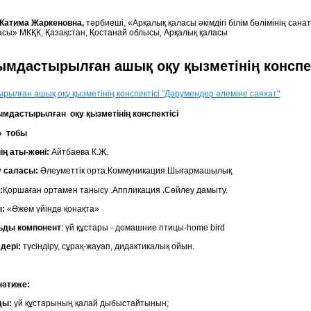
Катима Жаркеновна,
тәрбиеші, «Арқалық қаласы әкімдігі білім бөлімінің са
сы» МКҚК, Қазақстан, Қостанай облысы, Арқалық қаласы
ымдастырылған ашық оқу қызметінің конспек
рылған ашық оқу қызметінің конспектісі "Дәрумендер әлеміне саяхат"
дастырылған оқу қызметінің конспектісі
» тобы
ің аты-жөні:
Айтбаева К.Ж.
у саласы:
Әлеуметтік орта.Коммуникация.Шығармашылық
:
Қоршаған ортамен танысу
.Аппликация
.
Сөйлеу дамыту.
ы:
«Әжем үйінде қонақта»
ьды компонент
: үй құстары - домашние птицы-home bird
дері:
түсіндіру, сұрақ-жауап, дидактикалық ойын.
 нәтиже:
ды:
үй құстарының қалай дыбыстайтынын;