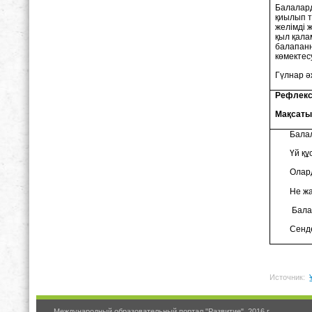
Балалард
қиылып т
желімді 
қыл қала
балапанн
көмектес
Гүлнар ә
Рефлекси
Мақсаты
Балалар
Үй құст
Олардың
Не жаса
Балалар
Сендер 
Источник:
Международный образовательный портал "Развитие", 2016 г.