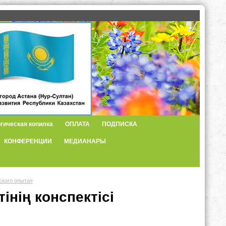
гическая копилка
ОПЛАТА
ПОДПИСКА
КОНФЕРЕНЦИИ
МЕДИАНАРЫ
ского опыта»
нің конспектісі