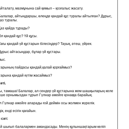
айталату, мазмұнына сай қимыл – қозғалыс жасату.
Балалар, айтыңдаршы, өлеңде қандай құс туралы айтылған? Дұрыс,
қаз туралы.
Қаз қайда тұрады?
Ол қандай құс? Үй құсы.
Тағы қандай үй құстарын білесіңдер? Тауық, әтеш, үйрек.
Дұрыс айтасыңдар, бұлар үй құстары.
мыс.
арының пайдасы қандай,қалай қорғаймыз?
арына қандай күтім жасаймыз?
әті.
ы, тамаша! Балалар, ал сендер үй құстарына жем шашқыларың келе
ше орнымыздан тұрып Гүлнар әжейге қонаққа барайық.
 Гүлнар әжейге апарады ғой деймін осы жолмен жүрелік.
ік, енді есігін қағайын.
 сәт:
й шығып балалармен амандасады. Менің құлыншақтарым келіп