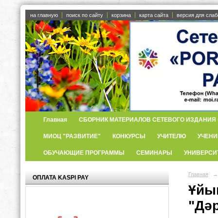
на главную
поиск по сайту
корзина
карта сайта
версия для сла
Главная
СБОРНИК МАТЕРИАЛОВ СЕТЕВОГО ИЗДАНИЯ «
МИОЦ "РАЗВИТИЕ"
КОНКУРСЫ
УЧИТЕЛЮ
УЧЕНИ
ОБУЧАЮЩИЕ ПРОГРАММЫ
СЕМИНАРЫ
УНИВЕРСИ
Главная
→
ОПЛАТА KASPI PAY
Ұйы
"Дә