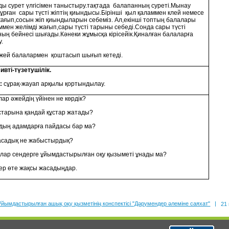
ы сурет үлгісімен таныстыру.тақтада балапанның суреті.Мынау
ұрған сары түсті жіптің қиындысы.Бірінші қыл қаламмен клей немесе
жағып,сосын жіп қиындыларын себеміз. Ал,екінші топтың балалары
ммен желімді жағып,сары түсті тарыны себеді.Сонда сары түсті
ың бейнесі шығады.Кәнеки жұмысқа кірісейік.Қиналған балаларға
у.
жей балалармен қоштасып шығып кетеді.
вті-түзетушілік.
:
сұрақ-жауап арқылы қортындылау.
 әжейдің үйінен не көрдік?
арына қандай құстар жатады?
 адамдарға пайдасы бар ма?
дық не жабыстырдық?
 сендерге ұйымдастырылған оқу қызыметі ұнады ма?
өте жақсы жасадыңдар.
Ұйымдастырылған ашық оқу қызметінің конспектісі "Дәрумендер әлеміне саяхат"
|
21 