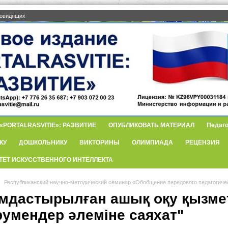
бовидящих
PORTALRASVITIE»: РАЗВИТИЕ
ОПУБЛИКОВАТЬ МАТЕРИАЛ
Педаго
КУ
ДОШКОЛЬНИКУ
ВИКТОРИНЫ
ОЛИМПИАДА
РЕЦЕНЗИЯ
ТЕТ ИСКУССТВЕННОГО ИНТЕЛЛЕКТА
Республиканский научно-методический семинар «Обобщение передового педагогиче
мдастырылған ашық оқу қызметі
румендер әлеміне саяхат"