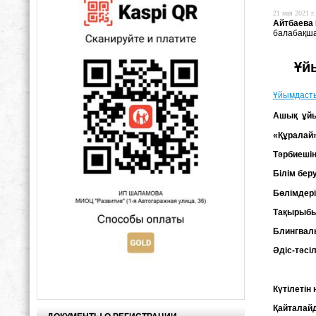
21 мая 2021 г.
Айтбаева 
балабақша
Ұй
Ұйымдасты
Ашық ұйым
«Құралай
Тәрбиешін
Білім бер
Бөлімдері
Тақырыб
Блингвал
Әдіс-тәсіл
Күтілетін
Қайталай