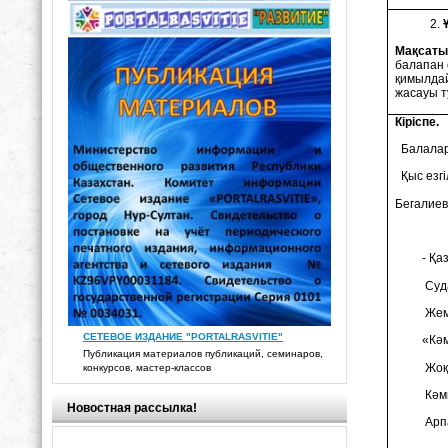
Мақсаты
балапан 
қимылдай
жасауы т
Кіріспе.
Балалар,
Қыс езгі
Бегалиев
- Қазым
Суда ж
Жем ша
СЕТЕВОЕ ИЗДАНИЕ "PORTALRASVITIE"
«Кәмпит
Публикация материалов публикаций, семинаров,
Жоқ, 
конкурсов, мастер-классов
Кәмпит 
Новостная рассылка!
Арпа м