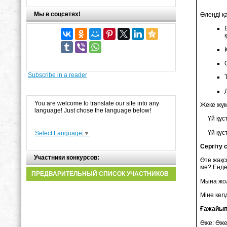
Мы в соцсетях!
Өлеңді қ
Subscribe in a reader
You are welcome to translate our site into any
Жеке
жұ
language! Just chose the language below!
Үй құст
Үй құст
Select Language
▼
Сергіту с
Участники конкурсов:
Өте жақс
ме? Енде
ПРЕДВАРИТЕЛЬНЫЙ СПИСОК УЧАСТНИКОВ
Мына жол
Міне келд
Ғажайып
Әже: Әже