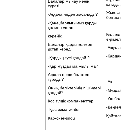
Балалар мынау ненің
қатады,
суреті.
Жып-жылты
-Аққала неден жасалады?
боп жатады.
-Қане,барлығымыз қарды
қолмен ұстап
Балалар сур
көрейік.
әңгімелейді.
Балалар қарды қолмен
-Аққала.
ұстап көреді.
-Қардан.
-Қардың түсі қандай ?
-Қар мұздай ма,жылы ма?
Аққала неше бөліктен
тұрады?
-Ақ.
Оның бөліктерінің пішіндері
-Мұздай.
қандай?
-Үш бөліктен
Қос тілдік компаненттер:
-Дөңгелек.
-Қыс-зима-winter
Қайталайды
Қар-снег-snou