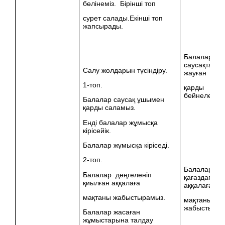
бөлінеміз. Бірінші топ
сурет салады.Екінші топ
жапсырады.
Балалар
саусақтары
Салу жолдарын түсіндіру.
жауған
1-топ.
қарды
бейнелейді.
Балалар саусақ ұшымен
қарды саламыз.
Енді балалар жұмысқа
кірісейік.
Балалар жұмысқа кіріседі.
2-топ.
Балалар ақ
Балалар дөңгеленіп
қағаздағы
қиылған аққалаға
аққалаға
мақтаны жабыстырамыз.
мақтаны
жабыстырад
Балалар жасаған
жұмыстарына талдау