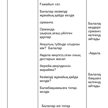
Ғажайып сәт.
Балалар көзімізді
жұмайық,қайда келдік
орманға.
Балалар
көздерін аш
Орманда
орманға
шырша,ағаш,үйілген
келгендерін
қарлар.
айтады
Ағаштың түбінде отырған
кім? Балалар
-Аққала.
Аққала көңілсіз,оған оның
достарын жасап
берейік,көңілденсін
жарайма?
Балалар ба
Көзімізді жұмайық,қайда
бақшаға топ
келдік?
келгендерін
айтады.
Балабақшамызға топқа
келдік
Балалар екі топқа