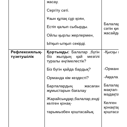
жасау.
Сергіту сәті.
Ұзын құлақ сұр қоян,
Балалар сер
Естіп қалып сыбырды.
сәтін қимыл
жасайды.
Ойлы қырлы жерлермен,
Ытқып-ытқып секірді.
Рефлексиялық-
Қортынды:
Балалар ,бүгін
-Қысқы мезгі
түзетушілік
біз жылдың қай мезгілі
туралы әңгімелестік?
-Орманға.
Біз бүгін қайда бардық?
-Аққала.
Орманда кім кездесті?
Балаларды
Барлалардың жасаған
мақтап-
жұмыстарын бағалау
мадақтау.
Жарайсыңдар,балалар,енді
Келген
келген қонақ-
қонақтарме
тарымызбен қоштасайық.
қоштасады