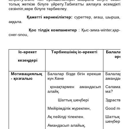
толық жеткізе білуге үйрету.Табиғатты аялауға әсемдікті
сезінпіп,көре білуге тәрбиелеу.
Қажетті көрнекіліктер:
суреттер, ағаш, шырша,
аққала.
Қос тілдік компанентер
: Қыс-зима-winter,қар-
снег-snou,
Іс-әрекет
Тәрбиешінің іс-әрекеті
Балалардың
әрекет
кезеңдері
Мотивациялық
Балалар бізде бігін ерекше
Балалар 3-т
- қозғалыс
күн.Кәне
амандасады
қонақтармен амандасып
Сәламатсыз
алайқ.
ма?
Шаттық шеңбері
Здраствуйте
Мейірімділік жүрекпен,
Good moгni
Ақ пейілді тілекпен.
Шаттық
шеңберін
Амандасып алайық,