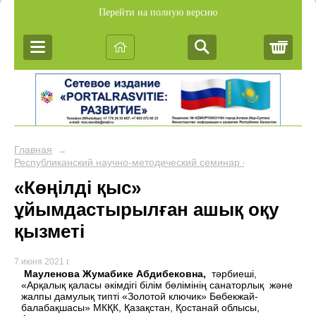
Перейти на полную версию
Корз
Главная
→
Республиканский научно-методический семинар «Обобщение пе
«Көңілді қыс»
ұйымдастырылған ашық оқу
қызметі
7 июня 2021 г.
Мауленова Жумабике Абдибековна,
тәрбиеші,
«Арқалық қаласы әкімдігі білім бөлімінің санаторлық және
жалпы дамулық типті «Золотой ключик» Бөбекжай-
балабақшасы» МКҚК, Қазақстан, Қостанай облысы,