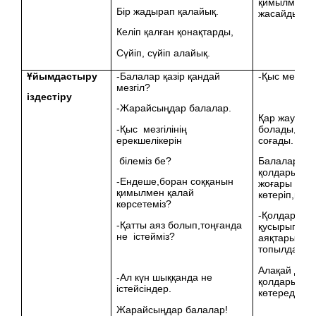
қимылмен
Бір жадырап қалайық.
жасайды.
Келіп қалған қонақтарды,
Сүйіп, сүйіп алайық.
Ұйымдастыру
-Балалар қазір қандай
-Қыс мезгілі.
мезгіл?
іздестіру
-Жарайсыңдар балалар.
Қар жауады,
-Қыс мезгілінің
болады, бо
ерекшелікерін
соғады.
білеміз бе?
Балалар
қолдарын
-Ендеше,боран соққанын
жоғары
қимылмен қалай
көтеріп,гуілд
көрсетеміз?
-Қолдарын
-Қатты аяз болып,тоңғанда
қусырып
не істейміз?
аяқтарын
топылдатад
Алақай деп
-Ал күн шыққанда не
қолдарын
істейсіндер.
көтереді.
Жарайсыңдар балалар!