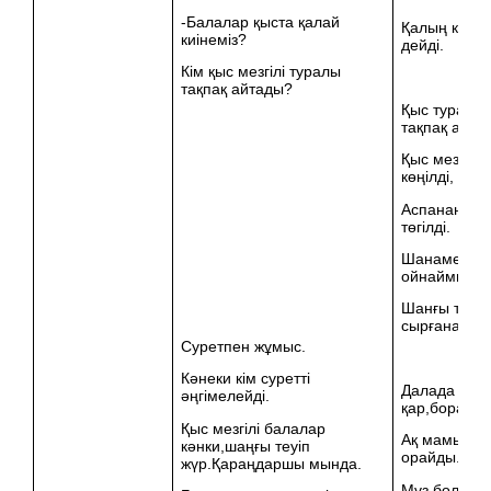
-Балалар қыста қалай
Қалың киіне
киінеміз?
дейді.
Кім қыс мезгілі туралы
тақпақ айтады?
Қыс туралы
тақпақ айта
Қыс мезгілі
көңілді,
Аспанан ақ 
төгілді.
Шанамен бі
ойнаймыз,
Шанғы теуіп
сырғанаймы
Суретпен жұмыс.
Кәнеки кім суретті
Далада
әңгімелейді.
қар,борайды
Қыс мезгілі балалар
Ақ мамыққа
кәнки,шаңғы теуіп
орайды.
жүр.Қараңдаршы мында.
Мұз болады