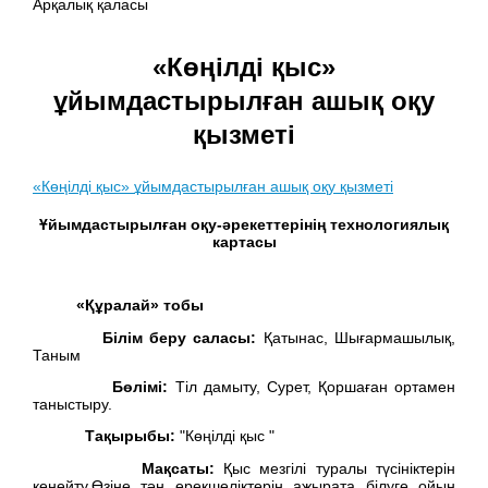
Арқалық қаласы
«Көңілді қыс»
ұйымдастырылған ашық оқу
қызметі
«Көңілді қыс» ұйымдастырылған ашық оқу қызметі
Ұйымдастырылған оқу-әрекеттерінің технологиялық
картасы
«Құралай» тобы
Білім беру саласы:
Қатынас, Шығармашылық,
Таным
Бөлімі:
Тіл дамыту, Сурет, Қоршаған ортамен
таныстыру.
Тақырыбы:
"Көңілді қыс "
Мақсаты:
Қыс мезгілі туралы түсініктерін
кеңейту.Өзіне тән ерекшеліктерін ажырата білуге ойын