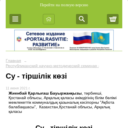
Перейти на полную версию
Корз
Главная
→
Республиканский научно-методический семинар «Обобщение пе
Су - тіршілік көзі
11 июня 2021 г.
Жиенбай Қарлығаш Бауыржанқызы
, тәрбиеші,
Қостанай облысы, Арқалық қаласы әкімдігінің білім бөлімі
мемлекеттік коммуналдық қазыналық кәсіпорны "Ақбота
балабақшасы", Казахстан,Қостанай облысы, Арқалық
қаласы
Су - тіршілік көзі