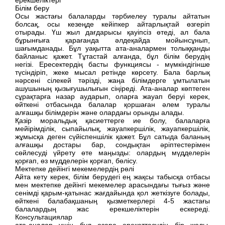
Білім беру
Осы жастағы балаларды тәрбиелеу туралы айтатын
болсақ, осы кезеңде кейіпкер айтарлықтай өзгеріп
отырады. Үш жыл дағдарысы қауіпсіз өтеді, ал бала
бұрынғыға қарағанда әлдеқайда мойынсұнып,
шағымданады. Бұл уақытта ата-аналармен толыққанды
байланыс қажет. Тұтастай алғанда, бұл білім берудің
негізі. Ересектердің басты функциясы - мүмкіндігінше
түсіндіріп, жеке мысал ретінде көрсету. Бала барлық
нәрсені сілекей тәрізді, жаңа білімдерге ұмтылатын
ашушының қызығушылығын сіңіреді. Ата-аналар көптеген
сұрақтарға назар аударып, оларға жауап беруі керек,
өйткені отбасында балалар қоршаған әлем туралы
алғашқы білімдерін және олардағы орынды алады.
Қазір моральдық қасиеттерге ие болу, балаларға
мейірімділік, сыпайылық, жауапкершілік, жауапкершілік,
жұмысқа деген сүйіспеншілік қажет. Бұл сатыда баланың
алғашқы достары бар, сондықтан әріптестерімен
сөйлесуді үйрету өте маңызды: олардың мүдделерін
қорғап, өз мүдделерін қорғап, бөлісу.
Мектепке дейінгі мекемелердің рөлі
Айта кету керек, білім берудегі ең жақсы табысқа отбасы
мен мектепке дейінгі мекемелер арасындағы тығыз және
сенімді қарым-қатынас жағдайында қол жеткізуге болады,
өйткені балабақшаның қызметкерлері 4-5 жастағы
балалардың жас ерекшеліктерін ескереді.
Консультациялар
ата-аналар үшін бұл өзара әрекеттесудің бір жолы.