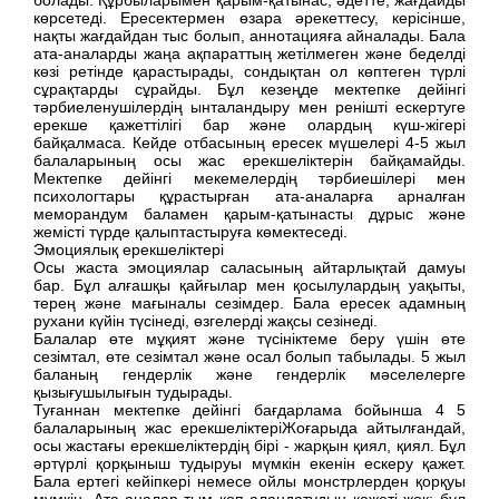
көрсетеді. Ересектермен өзара әрекеттесу, керісінше,
нақты жағдайдан тыс болып, аннотацияға айналады. Бала
ата-аналарды жаңа ақпараттың жетілмеген және беделді
көзі ретінде қарастырады, сондықтан ол көптеген түрлі
сұрақтарды сұрайды. Бұл кезеңде мектепке дейінгі
тәрбиеленушілердің ынталандыру мен ренішті ескертуге
ерекше қажеттілігі бар және олардың күш-жігері
байқалмаса. Кейде отбасының ересек мүшелері 4-5 жыл
балаларының осы жас ерекшеліктерін байқамайды.
Мектепке дейінгі мекемелердің тәрбиешілері мен
психологтары құрастырған ата-аналарға арналған
меморандум баламен қарым-қатынасты дұрыс және
жемісті түрде қалыптастыруға көмектеседі.
Эмоциялық ерекшеліктері
Осы жаста эмоциялар саласының айтарлықтай дамуы
бар. Бұл алғашқы қайғылар мен қосылулардың уақыты,
терең және мағыналы сезімдер. Бала ересек адамның
рухани күйін түсінеді, өзгелерді жақсы сезінеді.
Балалар өте мұқият және түсініктеме беру үшін өте
сезімтал, өте сезімтал және осал болып табылады. 5 жыл
баланың гендерлік және гендерлік мәселелерге
қызығушылығын тудырады.
Туғаннан мектепке дейінгі бағдарлама бойынша 4 5
балаларының жас ерекшеліктеріЖоғарыда айтылғандай,
осы жастағы ерекшеліктердің бірі - жарқын қиял, қиял. Бұл
әртүрлі қорқыныш тудыруы мүмкін екенін ескеру қажет.
Бала ертегі кейіпкері немесе ойлы монстрлерден қорқуы
мүмкін. Ата-аналар тым көп алаңдатудың қажеті жоқ: бұл