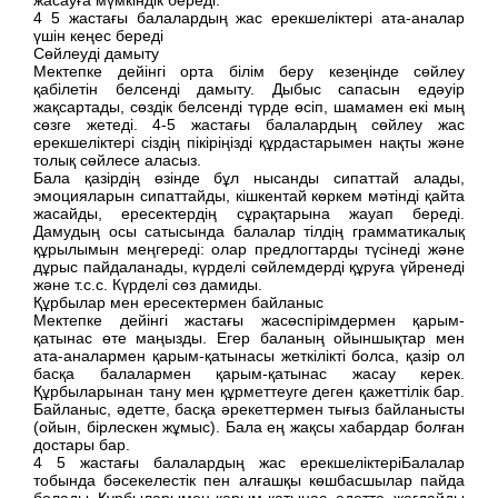
4 5 жастағы балалардың жас ерекшеліктері ата-аналар
үшін кеңес береді
Сөйлеуді дамыту
Мектепке дейінгі орта білім беру кезеңінде сөйлеу
қабілетін белсенді дамыту. Дыбыс сапасын едәуір
жақсартады, сөздік белсенді түрде өсіп, шамамен екі мың
сөзге жетеді. 4-5 жастағы балалардың сөйлеу жас
ерекшеліктері сіздің пікіріңізді құрдастарымен нақты және
толық сөйлесе аласыз.
Бала қазірдің өзінде бұл нысанды сипаттай алады,
эмоцияларын сипаттайды, кішкентай көркем мәтінді қайта
жасайды, ересектердің сұрақтарына жауап береді.
Дамудың осы сатысында балалар тілдің грамматикалық
құрылымын меңгереді: олар предлогтарды түсінеді және
дұрыс пайдаланады, күрделі сөйлемдерді құруға үйренеді
және т.с.с. Күрделі сөз дамиды.
Құрбылар мен ересектермен байланыс
Мектепке дейінгі жастағы жасөспірімдермен қарым-
қатынас өте маңызды. Егер баланың ойыншықтар мен
ата-аналармен қарым-қатынасы жеткілікті болса, қазір ол
басқа балалармен қарым-қатынас жасау керек.
Құрбыларынан тану мен құрметтеуге деген қажеттілік бар.
Байланыс, әдетте, басқа әрекеттермен тығыз байланысты
(ойын, бірлескен жұмыс). Бала ең жақсы хабардар болған
достары бар.
4 5 жастағы балалардың жас ерекшеліктеріБалалар
тобында бәсекелестік пен алғашқы көшбасшылар пайда
болады. Құрбыларымен қарым-қатынас, әдетте, жағдайды