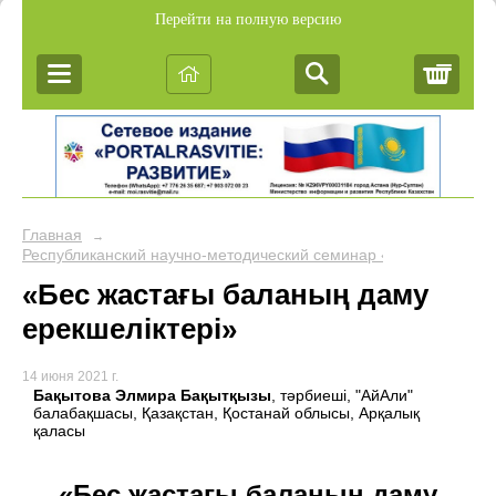
Перейти на полную версию
Корз
Главная
→
Республиканский научно-методический семинар «Обобщение пе
«Бес жастағы баланың даму
ерекшеліктері»
14 июня 2021 г.
Бақытова Элмира Бақытқызы
, тәрбиеші, "АйАли"
балабақшасы, Қазақстан, Қостанай облысы, Арқалық
қаласы
«Бес жастағы баланың даму