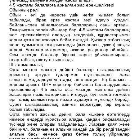
4 5 жастағы балаларға арналған жас ерекшеліктері
Ойынның рөлі
Ойын - әлі де нәресте үшін негізгі қызмет болып
табылады, бірақ ерте жастан гөрі едәуір күрделі.
Байланыспен айналысатын балалардың саны артады.
Тақырыптық рөлдік ойындар бар. 4-5 жастағы балалардың
жас ерекшеліктері олардың гендерінің құрдастарымен
қарым-қатынас жасауға бейім екендігі. Қыздар отбасылық
және тұрмыстық тақырыптарды (қыз-анасы, дүкен) жақсы
көреді. Балалар матростар, әскери, рыцарлар ойнайды.
Осы кезеңде балалар бірінші жарыс ұйымдастырады,
олар табысқа жетуге тырысады.
Шығармашылық
Орта мектеп жасына дейінгі балалар шығармашылық
қызметтің әртүрлі түрлерімен шұғылданады. Бала
сюжеттік моделдеуді ұнатады, аппликация. Ең бастысы -
көрнекі әрекет. GHF деректері бойынша балалардың жас
ерекшеліктері 4-5 жылы осы кезеңде мектепке дейінгі
жасөспірім нәзік моториканы игеруде, бұл егжей-тегжейлі
әрі толық мәліметтерге назар аударуға мүмкіндік береді.
Сурет шығармашылық өзін-өзі көрсетудің бір құралы
болып табылады.
Орта мектеп жасына дейінгі бала кішкене ертегілерді
немесе әндерді құрастыра алады, қандай рифмаларды
түсінеді және оларды пайдаланады. Жарқын қиял және
бай қиял, баланың өз алдына қандай да бір рөлді таңдай
алатын басы немесе қағаз бетіне толық үйірмелер
жасауға мүмкіндік береді.