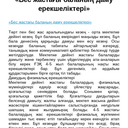
ерекшеліктері»
«Бес жастағы баланың даму ерекшеліктері»
Төрт пен бес жас аралығындағы кезең - орта мектепке
дейінгі кезең. Бұл баланың өміріндегі маңызды кезең. Бұл
бала денесінің қарқынды дамуы мен өсу кезеңі. Осы
кезеңде баланың табиғаты айтарлықтай өзгереді,
танымдық және коммуникативті қабілеттер белсенді түрде
жетілдірілуде. Мектепке дейінгі жастағы балаларды
дамыту және тәрбиелеу үшін үйдегілердің ата-аналарын
білу керек ҒЭҚ 4-5 жыл балаларының нақты жас
ерекшеліктері бар. Бұл дегеніміз, ол әрдайым
құрдастарымен бірге ортақ тіл табады.
Дамудың физикалық ерекшеліктері
Мектепке дейінгі жастағы балалардың физикалық
мүмкіндіктері едәуір өседі: үйлестіру жақсарады,
қозғалыстар сенімдірек болады. Сонымен қатар,
қозғалысқа қажеттілік бар. Қозғалтқыш дағдыларын
белсенді дамыту, жалпы алғанда, мектеп жасына дейінгі
жасөспірім кішкентайлармен салыстырғанда неғұрлым
шапшаң және жылдамырақ болады. 4-5 жастағы
балалардың жас ерекшеліктері физикалық жүктемені
шамадан тыс емес етіп тағайындау керек екендігін атап
өткен жөн. Бұл кезеңде бұлшықеттер тез өседі, бірақ
біркелкі емес, сондықтан бала тез шаршайды. Сондықтан