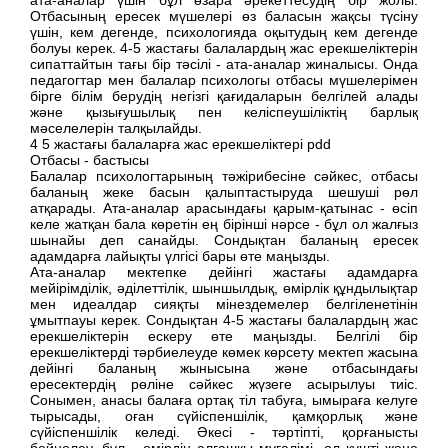
Отбасының ересек мүшелері өз баласын жақсы түсіну
үшін, кем дегенде, психологияда оқытудың кем дегенде
болуы керек. 4-5 жастағы балалардың жас ерекшеліктерін
сипаттайтын тағы бір тәсілі - ата-аналар жиналысы. Онда
педагогтар мен балалар психологы отбасы мүшелерімен
бірге білім берудің негізгі қағидаларын белгілей алады
және қызығушылық пен келіспеушіліктің барлық
мәселелерін талқылайды.
4 5 жастағы балаларға жас ерекшеліктері pdd
Отбасы - бастысы
Балалар психологтарының тәжірибесіне сәйкес, отбасы
баланың жеке басын қалыптастыруда шешуші рөл
атқарады. Ата-аналар арасындағы қарым-қатынас - өсіп
келе жатқан бала көретін ең бірінші нәрсе - бұл ол жалғыз
шынайы деп санайды. Сондықтан баланың ересек
адамдарға лайықты үлгісі бары өте маңызды.
Ата-аналар мектепке дейінгі жастағы адамдарға
мейірімділік, әділеттілік, шыншылдық, өмірлік құндылықтар
мен идеалдар сияқты мінездемелер белгіленетінін
ұмытпауы керек. Сондықтан 4-5 жастағы балалардың жас
ерекшеліктерін ескеру өте маңызды. Белгілі бір
ерекшеліктерді тәрбиелеуде көмек көрсету мектеп жасына
дейінгі баланың жынысына және отбасындағы
ересектердің рөліне сәйкес жүзеге асырылуы тиіс.
Сонымен, анасы балаға ортақ тіл табуға, ымыраға келуге
тырысады, оған сүйіспеншілік, қамқорлық және
сүйіспеншілік келеді. Әкесі - тәртіпті, қорғанысты
бейнелеу, бұл - өмірдің алғашқы мұғалімі, ол күшті және