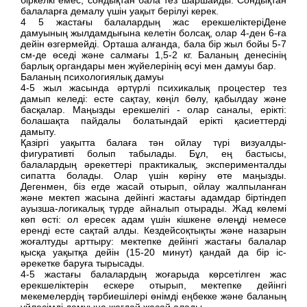
балаларға демалу үшін уақыт берілуі керек.
4 5 жастағы балалардың жас ерекшеліктеріДене
дамуының жылдамдығына келетін болсақ, олар 4-ден 6-ға
дейін өзгермейді. Орташа алғанда, бала бір жыл бойы 5-7
см-де өседі және салмағы 1,5-2 кг. Баланың денесінің
барлық органдары мен жүйелерінің өсуі мен дамуы бар.
Баланың психологиялық дамуы
4-5 жыл жасында әртүрлі психикалық процестер тез
дамып келеді: есте сақтау, көңіл бөлу, қабылдау және
басқалар. Маңызды ерекшелігі - олар саналы, ерікті:
болашақта пайдалы болатындай ерікті қасиеттерді
дамыту.
Қазіргі уақытта балаға тән ойлау түрі визуалды-
фигуративті болып табылады. Бұл, ең бастысы,
балалардың әрекеттері практикалық, эксперименталды
сипатта болады. Олар үшін көріну өте маңызды.
Дегенмен, біз егде жасай отырып, ойлау жалпыланған
және мектеп жасына дейінгі жастағы адамдар біртіндеп
ауызша-логикалық түрде айналып отырады. Жад көлемі
көп өсті: ол ересек адам үшін кішкене өлеңді немесе
еренді есте сақтай алды. Кездейсоқтықты және назарын
жоғалтуды арттыру: мектепке дейінгі жастағы балалар
қысқа уақытқа дейін (15-20 минут) қандай да бір іс-
әрекетке баруға тырысады.
4-5 жастағы балалардың жоғарыда көрсетілген жас
ерекшеліктерін ескере отырып, мектепке дейінгі
мекемелердің тәрбиешілері өнімді еңбекке және баланың
үйлесімді дамуына жағдай жасай алады.