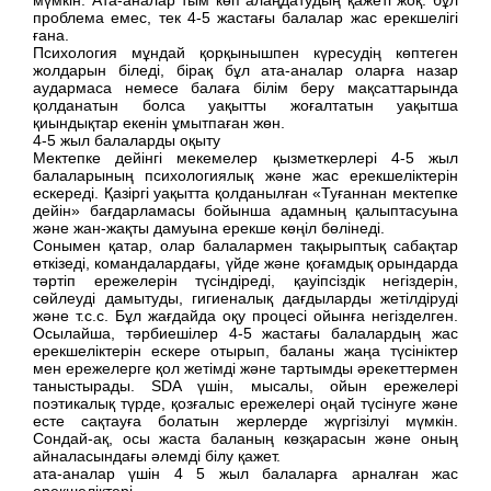
проблема емес, тек 4-5 жастағы балалар жас ерекшелігі
ғана.
Психология мұндай қорқынышпен күресудің көптеген
жолдарын біледі, бірақ бұл ата-аналар оларға назар
аудармаса немесе балаға білім беру мақсаттарында
қолданатын болса уақытты жоғалтатын уақытша
қиындықтар екенін ұмытпаған жөн.
4-5 жыл балаларды оқыту
Мектепке дейінгі мекемелер қызметкерлері 4-5 жыл
балаларының психологиялық және жас ерекшеліктерін
ескереді. Қазіргі уақытта қолданылған «Туғаннан мектепке
дейін» бағдарламасы бойынша адамның қалыптасуына
және жан-жақты дамуына ерекше көңіл бөлінеді.
Сонымен қатар, олар балалармен тақырыптық сабақтар
өткізеді, командалардағы, үйде және қоғамдық орындарда
тәртіп ережелерін түсіндіреді, қауіпсіздік негіздерін,
сөйлеуді дамытуды, гигиеналық дағдыларды жетілдіруді
және т.с.с. Бұл жағдайда оқу процесі ойынға негізделген.
Осылайша, тәрбиешілер 4-5 жастағы балалардың жас
ерекшеліктерін ескере отырып, баланы жаңа түсініктер
мен ережелерге қол жетімді және тартымды әрекеттермен
таныстырады. SDA үшін, мысалы, ойын ережелері
поэтикалық түрде, қозғалыс ережелері оңай түсінуге және
есте сақтауға болатын жерлерде жүргізілуі мүмкін.
Сондай-ақ, осы жаста баланың көзқарасын және оның
айналасындағы әлемді білу қажет.
ата-аналар үшін 4 5 жыл балаларға арналған жас
ерекшеліктері