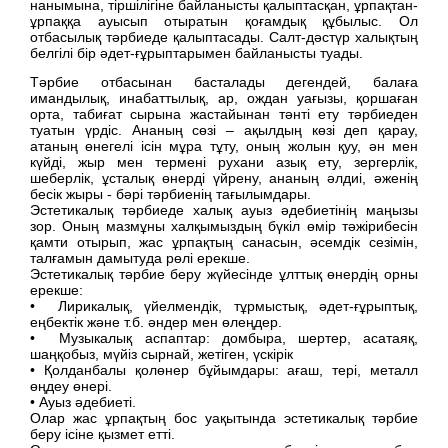
нанымына, тіршілігіне байланысты қалыптасқан, ұрпақтан-
ұрпаққа ауысып отыратын қоғамдық құбылыс. Ол
отбасылық тәрбиеде қалыптасады. Салт-дәстүр халықтың
белгілі бір әдет-ғұрыптарымен байланысты туады.
Тәрбие отбасынан басталады дегендей, балаға
имандылық, инабаттылық, ар, ождан уағызы, қоршаған
орта, табиғат сырына жастайынан тәнті ету тәрбиеден
туатын үрдіс. Ананың сөзі – ақылдың көзі деп қарау,
атаның өнегелі ісін мұра тұту, оның жолын қуу, ән мен
күйді, жыр мен термені рухани азық ету, зергерлік,
шеберлік, ұсталық өнерді үйрену, ананың әлдиі, әженің
бесік жыры - бәрі тәрбиенің тағылымдары.
Эстетикалық тәрбиеде халық ауыз әдебиетінің маңызы
зор. Оның мазмұны халқымыздың бүкіл өмір тәжірибесін
қамти отырып, жас ұрпақтың санасын, әсемдік сезімін,
талғамын дамытуда рөлі ерекше.
Эстетикалық тәрбие беру жүйесінде ұлттық өнердің орны
ерекше:
• Лирикалық, үйелмендік, тұрмыстық, әдет-ғұрыптық,
еңбектік және т.б. әндер мен өлеңдер.
• Музыкалық аспаптар: домбыра, шертер, асатаяқ,
шаңқобыз, мүйіз сырнай, жетіген, үскірік
• Қолданбалы қолөнер бұйымдары: ағаш, тері, металл
өңдеу өнері.
• Ауыз әдебиеті.
Олар жас ұрпақтың бос уақытында эстетикалық тәрбие
беру ісіне қызмет етті.