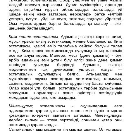
жағдай жасауға тырысады. Дүние мүліктерінің орнында
әдемі, ыңғайлы тұруын ойластырады. Балаларды үй
ішінде өзінің жеке заттарын, нәрселерін ретке келтіріп
ұстауға, күтуге, үйді жинауға, тазалық сақтауға үйретеді.
Осы жұмыстардың бәріне балаларды қатыстыру - әке-
шешенің басты міндеті.
Киім-кешек эстетикасы
. Адамның сыртқы көрінісі, киімі,
жүріс-тұрысы оның эстетикалық мәніне байланысты. Киім
эстетикасы, қазіргі өмір талабына сәйкес болуын талап
етеді: Киім-кешек эстетикасында сұлулықтықтың өлшемін
есепке алуы керек. Манера, жест (дене қимылы) - бұл
әрбір адамның өзін ұстай білу үлгісі және дене қимыл
жөніндегі ұғымды білдіреді. Адамның сыртқы
мәдениетімен ішкі дүниесінің ұштасып жатуы —
эстетикалық сұлулықтың белгісі. Ата-аналар мен
мұғалімдер оқушы жастардың эстетикалық танымын,
сезімін, мәдениетін, білімін көтерудегі ең басты сүйеніші.
Олар өздері үлгі болып эстетикалық тәрбие жұмысының
мазмұнын, нормаларын және әдістерін жетілдірудің
жолдарын іздестіріп, іске асырады.
Мінез-құлық эстетикасы
- оқушылардың өзге
адамдармен қарым-қатынасы және өмір сүріп отырған
қоғамдағы іс-әрекет қылығын айтамыз. Мінез-құлықты
дербес ғылым — этика зерттейді, сонымен қатар оны
эстетикада қарастырады.
Сыпайылық - ішкі мәдениеттің сыртқа шығуы. Ол ұстамды