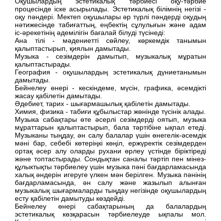
Оқушылардың эстетикалық тәрбиесі оқу-тәрбие
процесінде іске асырылады. Эстетикалық білімнің негізі -
оқу пәндері. Мектеп оқушылары әр түрлі пәндерді оқудың
нәтижесінде табиғаттың, еңбектің сұлулығын және адам
іс-әрекетінің әдемілігін бағалай білуді түсінеді:
Ана тілі - мәдениетті сөйлеу, көркемдік танымын
қалыптастырып, қиялын дамытады.
Музыка - сезімдерін дамытып, музыкалық мұратын
қалыптастырады.
География - оқушылардың эстетикалық дүниетанымын
дамытады.
Бейнелеу өнері - кескіндеме, мүсін, графика, әсемдікті
жасау қабілетін дамытады.
Әдебиет, тарих - шығармашылық қабілетін дамытады.
Химия, физика - табиғи құбылыстар жөнінде түсінік алады.
Музыка сабақтары өте әсерлі сезімдерді оятып, музыка
мұраттарын қалыптастырып, бала тәртібіне ықпал етеді.
Музыканы тыңдау, ән салу балалар үшін өнегелік-әсемдік
мәні бар, себебі көтеріңкі көңіл, ержүректік сезімдерден
ортақ әсер алу оларды рухани өрлеу үстінде біріктіреді
және топтастырады. Сондықтан саналы тәртіп пен мінез-
құлыктықты тәрбиелеу үшін музыка пәні бағдарламасында
халық әндерін игеруге үлкен мән берілген. Музыка пәнінің
бағдарламасында, ән салу және жазылып алынған
музыкалық шығармаларды тыңдау негізінде оқушылардың
есту қабілетін дамытуды көздейді.
Бейнелеу өнері сабақтарының да балалардың
эстетикалық көзқарасын тәрбиелеуде ықпалы мол.