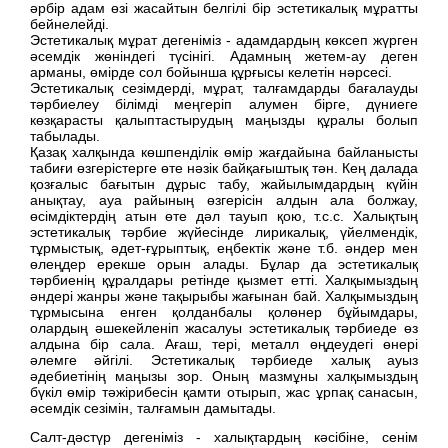
әрбір адам өзі жасайтын белгілі бір эстетикалық мұратты
бейнелейді.
Эстетикалық мұрат дегеніміз - адамдардың көксеп жүрген
әсемдік жөніндегі түсінігі. Адамның жетем-ау деген
арманы, өмірде сол бойынша құрғысы келетін нәрсесі.
Эстетикалық сезімдерді, мұрат, талғамдарды бағалауды
тәрбиелеу білімді меңгеріп алумен бірге, дүниеге
көзқарасты қалыптастырудың маңызды құралы болып
табылады.
Қазақ халқында көшпенділік өмір жағдайына байланысты
табиғи өзгерістерге өте нәзік байқағыштық тән. Кең далада
қозғалыс бағытын дұрыс табу, жайылымдардың күйін
анықтау, ауа райының өзгерісін алдын ала болжау,
өсімдіктердің атын өте дәл тауып қою, т.с.с. Халықтың
эстетикалық тәрбие жүйесінде лирикалық, үйелмендік,
тұрмыстық, әдет-ғұрыптық, еңбектік және т.б. әндер мен
өлеңдер ерекше орын алады. Бұлар да эстетикалық
тәрбиенің құралдары ретінде қызмет етті. Халқымыздың
әндері жанры және тақырыбы жағынан бай. Халқымыздың
тұрмысына енген қолданбалы қолөнер бұйымдары,
олардың әшекейленіп жасалуы эстетикалық тәрбиеде өз
алдына бір сала. Ағаш, тері, металл өңдеудегі өнері
әлемге әйгілі. Эстетикалық тәрбиеде халық ауыз
әдебиетінің маңызы зор. Оның мазмұны халқымыздың
бүкіл өмір тәжірибесін қамти отырып, жас ұрпақ санасын,
әсемдік сезімін, талғамын дамытады.
Салт-дәстүр дегеніміз - халықтардың кәсібіне, сенім