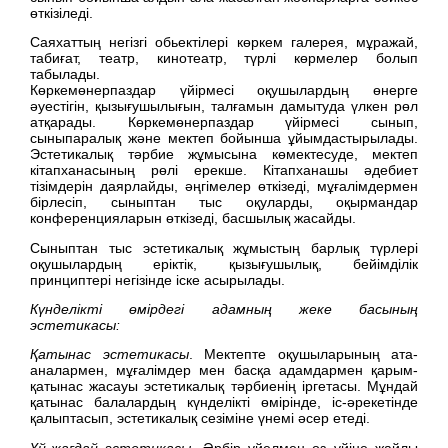
өткізіледі.
Саяхаттың негізгі обьектілері көркем галерея, мұражай,
табиғат, театр, кинотеатр, түрлі көрмелер болып
табылады.
Көркемөнерпаздар үйірмесі оқушылардың өнерге
әуестігін, қызығушылығын, талғамын дамытуда үлкен рөл
атқарады. Көркемөнерпаздар үйірмесі сынып,
сыныпаралық және мектеп бойынша ұйымдастырылады.
Эстетикалық тәрбие жұмысына көмектесуде, мектеп
кітапханасының рөлі ерекше. Кітапханашы әдебиет
тізімдерін даярлайды, әңгімелер өткізеді, мұғалімдермен
бірлесіп, сыныптан тыс оқуларды, оқырмандар
конференцияларын өткізеді, басшылық жасайды.
Сыныптан тыс эстетикалық жұмыстың барлық түрлері
оқушылардың еріктік, қызығушылық, бейімділік
принциптері негізінде іске асырылады.
Күнделікті өмірдегі адамның жеке басының
эстетикасы:
Қатынас эстетикасы
. Мектепте оқушыларының ата-
аналармен, мұғалімдер мен басқа адамдармен қарым-
қатынас жасауы эстетикалық тәрбиенің іргетасы. Мұндай
қатынас балалардың күнделікті өмірінде, іс-әрекетінде
қалыптасып, эстетикалық сезіміне үнемі әсер етеді.
Үй-жағдай эстетикасы
. Әрбір үйелмен өз үйіне жайлы