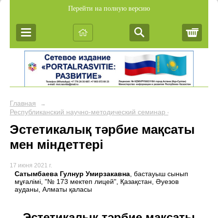
Перейти на полную версию
Корз
Главная
→
Республиканский научно-методический семинар «Обобщение пе
Эстетикалық тәрбие мақсаты
мен міндеттері
17 июня 2021 г.
Сатымбаева Гулнур Умирзакавна
, бастауыш сынып
мұғалімі, "№ 173 мектеп лицей", Қазақстан, Әуезов
ауданы, Алматы қаласы
Эстетикалық тәрбие мақсаты