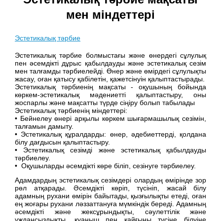
мен міндеттері
Эстетикалық тәрбие
Эстетикалық тәрбие болмыстағы және өнердегі сұлулық
пен әсемдікті дұрыс қабылдауды және эстетикалық сезім
мен талғамды тәрбиелейді. Өнер және өмірдегі сұлулықты
жасау, оған қатысу қабілетін, қажетсінуін қалыптастырады.
Эстетикалық тәрбиенің мақсаты - оқушының бойында
көркем-эстетикалық мәдениетті қалыптастыру, оны
жоспарлы және мақсатты түрде сіңіру болып табылады
Эстетикалық тәрбиенің міндеттері:
• Бейнелеу өнері арқылы көркем шығармашылық сезімін,
талғамын дамыту.
• Эстетикалық құралдарды: өнер, әдебиеттерді, қолдана
білу дағдысын қалыптастыру.
• Эстетикалық сезімді және эстетикалық қабылдауды
тәрбиелеу.
• Оқушыларды әсемдікті көре біліп, сезінуге тәрбиелеу.
Адамдардың эстетикалық сезімдері олардың өмірінде зор
рөл атқарады. Әсемдікті көріп, түсініп, жасай білу
адамның рухани өмірін байытады, қызғылықты етеді, оған
ең жоғары рухани ләззаттануға мүмкіндік береді. Адамның
әсемдікті және жексұрындықты, сәулеттілік және
ұждансыздықты, қуаныш пен қайғыны түсіне білуіне