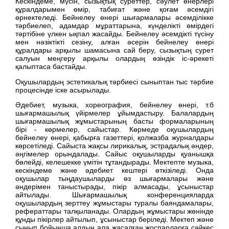
Кескіндеме, мүсін, сызықтық суреттер, сәулет өнерлері
құралдарымен өмір, табиғат және қоғам әсемдігі
өрнектеледі. Бейнелеу өнері шығармалары әсемділікке
тәрбиелеп, адамдар мұраттарына, күнделікті өмірдегі
тәртібіне үлкен ықпал жасайды. Бейнелеу әсемдікті түсіну
мен нәзіктікті сезіну, алған әсерін бейнелеу өнері
құралдары арқылы шамасына сай беру, сызықтың сурет
салуын меңгеру арқылы олардың өзіндік іс-әрекеті
қалыптаса бастайды.
Оқушылардың эстетикалық тәрбиесі сыныптан тыс тәрбие
процесінде іске асырылады.
Әдебиет, музыка, хореография, бейнелеу өнері, т.б
шығармашылық үйірмелер ұйымдастыру. Балалардың
шығармашылық жұмыстарының басты формаларының
бірі - көрмелер, сайыстар. Көрмеде оқушылардың
бейнелеу өнері, қабырға газеттері, қолжазба журналдары
көрсетіледі. Сайыста жақсы лирикалық, эстрадалық әндер,
әңгімелер орындалады. Сайыс оқушыларды қуанышқа
бөлейді, келешекке үмітін тұтандырады. Мектепте музыка,
кескіндеме және әдебиет кештері өткізіледі. Онда
оқушылар тыңдаушыларды өз шығармалары және
әндерімен таныстырады, пікір алмасады, ұсыныстар
айтылады. Шығармашылық конференцияларда
оқушылардың зерттеу жұмыстары туралы баяндамалары,
рефераттары талқыланады. Олардың жұмыстары жөнінде
құнды пікірлер айтылып, ұсыныстар беріледі. Мектеп және
сынып бойынша алдын ала жасалған жоспарларға сәйкес