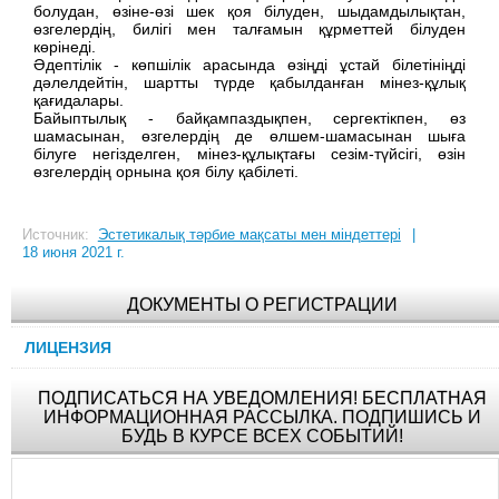
болудан, өзіне-өзі шек қоя білуден, шыдамдылықтан,
өзгелердің, билігі мен талғамын құрметтей білуден
көрінеді.
Әдептілік - көпшілік арасында өзіңді ұстай білетініңді
дәлелдейтін, шартты түрде қабылданған мінез-құлық
қағидалары.
Байыптылық - байқампаздықпен, сергектікпен, өз
шамасынан, өзгелердің де өлшем-шамасынан шыға
білуге негізделген, мінез-құлықтағы сезім-түйсігі, өзін
өзгелердің орнына қоя білу қабілеті.
Источник:
Эстетикалық тәрбие мақсаты мен міндеттері
|
18 июня 2021 г.
ДОКУМЕНТЫ О РЕГИСТРАЦИИ
ЛИЦЕНЗИЯ
ПОДПИСАТЬСЯ НА УВЕДОМЛЕНИЯ! БЕСПЛАТНАЯ
ИНФОРМАЦИОННАЯ РАССЫЛКА. ПОДПИШИСЬ И
БУДЬ В КУРСЕ ВСЕХ СОБЫТИЙ!