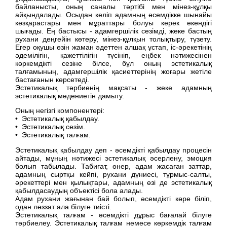
байланысты, оның саналы тәртібі мен мінез-құлқы
айқындалады. Осыдан келіп адамның әсемдікке шынайы
көзқарастары мен мұраттары болуы керек екендігі
шығады. Ең бастысы - адамгершілік сезімді, жеке бастың
рухани деңгейін көтеру, мінез-құлқын толықтыру, түзету.
Егер оқушы өзін жаман әдеттен алшақ ұстап, іс-әрекетінің
әдемілігін, қажеттілігін түсініп, еңбек нәтижесінен
көркемдікті сезіне білсе, бұл оның эстетикалық
талғамының, адамгершілік қасиеттерінің жоғары жетіле
бастағанын көрсетеді.
Эстетикалық тәрбиенің мақсаты - жеке адамның
эстетикалық мәдениетін дамыту.
Оның негізгі компонентері:
• Эстетикалық қабылдау.
• Эстетикалық сезім.
• Эстетикалық талғам.
Эстетикалық қабылдау деп - әсемдікті қабылдау процесін
айтады, мұның нәтижесі эстетикалық әсерлену, эмоция
болып табылады. Табиғат, өнер, адам жасаған заттар,
адамның сыртқы кейпі, рухани дүниесі, тұрмыс-салты,
әрекеттері мен қылықтары, адамның өзі де эстетикалық
қабылдасаудың объектісі бола алады.
Адам рухани жағынан бай болып, әсемдікті көре біліп,
одан ләззат ала білуге тиісті.
Эстетикалық талғам - әсемдікті дұрыс бағалай білуге
тәрбиелеу. Эстетикалық талғам немесе көркемдік талғам