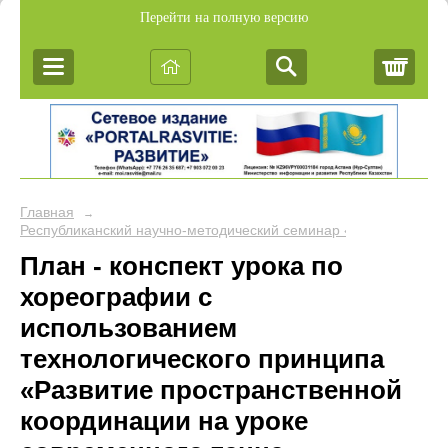
Перейти на полную версию
Корз
Главная
→
Республиканский научно-методический семинар «Обобщение пе
План - конспект урока по
хореографии с
использованием
технологического принципа
«Развитие пространственной
координации на уроке