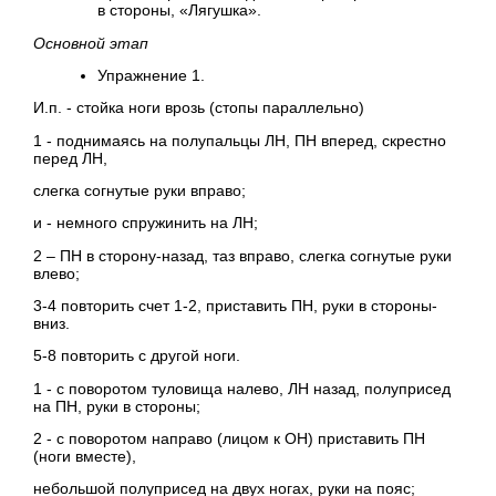
в стороны, «Лягушка».
Основной этап
Упражнение 1.
И.п. - стойка ноги врозь (стопы параллельно)
1 - поднимаясь на полупальцы ЛН, ПН вперед, скрестно
перед ЛН,
слегка согнутые руки вправо;
и - немного спружинить на ЛН;
2 – ПН в сторону-назад, таз вправо, слегка согнутые руки
влево;
3-4 повторить счет 1-2, приставить ПН, руки в стороны-
вниз.
5-8 повторить с другой ноги.
1 - с поворотом туловища налево, ЛН назад, полуприсед
на ПН, руки в стороны;
2 - с поворотом направо (лицом к ОН) приставить ПН
(ноги вместе),
небольшой полуприсед на двух ногах, руки на пояс;