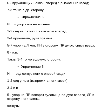
6 - пружинящий наклон вперед с рывком ПР назад;
7-8 то же в др. сторону.
Упражнение 5.
И.п. - упор стоя на коленях
1-2 сед на пятках с наклоном вперед,
3-4 пружинить, руки прямые
5-7 упор на Л кол, ПН в сторону, ПР дугою снизу вверх;
8 - и.п.
Такты 3-4 то же в другую сторону.
Упражнение 6.
И.п.- сед согнув ноги с опорой сзади
1-2 сед углом (выпрямить ноги вверх);
3-4 и.п.
5 - упор на ПР, поворот туловища по дуге вправо, ЛР в
сторону, ноги слегка
согнуты;