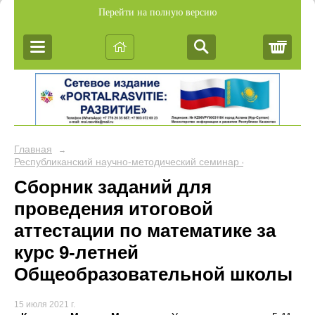
Перейти на полную версию
Корз
Главная
→
Республиканский научно-методический семинар «Обобщение пе
Сборник заданий для
проведения итоговой
аттестации по математике за
курс 9-летней
Общеобразовательной школы
15 июля 2021 г.