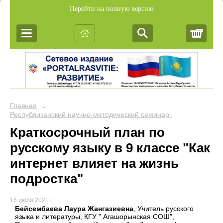
Перейти на полную версию
Корз
Главная
→
Республиканский научно-методический семинар «Обобщение пе
Краткосрочный план по
русскому языку в 9 классе "Как
интернет влияет на жизнь
подростка"
16 июля 2021 г.
Бейсембаева Лаура Жангазиевна
, Учитель русского
языка и литературы, КГУ " Агашорынская СОШ",