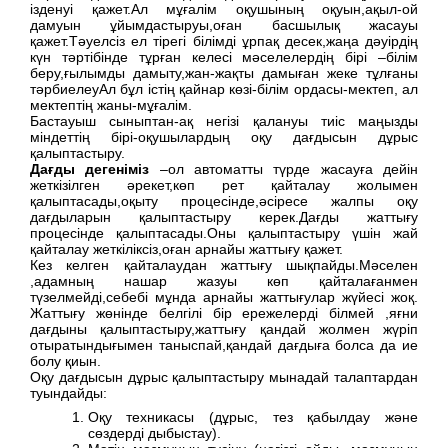
ізденуі қажет.Ал мұғалім оқушының оқуын,ақыл-ой
дамуын ұйымдастыруы,оған басшылық жасауы
қажет.Тәуелсіз ел тірегі білімді ұрпақ десек,жаңа дәуірдің
күн тәртібінде тұрған келесі мәселелердің бірі –білім
беру,ғылымды дамыту,жан-жақты дамыған жеке тұлғаны
тәрбиелеуАл бұл істің қайнар көзі-білім ордасы-мектеп, ал
мектептің жаны-мұғалім.
Бастауыш сыныптан-ақ негізі қалануы тиіс маңызды
міндеттің бірі-оқушылардың оқу дағдысын дұрыс
қалыптастыру.
Дағды дегеніміз
–ол автоматты түрде жасауға дейін
жеткізілген әрекет,көп рет қайталау жолымен
қалыптасады,оқыту процесінде,әсіресе жалпы оқу
дағдыларын қалыптастыру керек.Дағды жаттығу
процесінде қалыптасады.Оны қалыптастыру үшін жай
қайталау жеткіліксіз,оған арнайы жаттығу қажет.
Кез келген қайталаудан жаттығу шықпайды.Мәселен
,адамның нашар жазуы көп қайталағанмен
түзелмейді,себебі мұнда арнайы жаттығулар жүйесі жоқ.
Жаттығу жөнінде белгілі бір ережелерді білмей ,яғни
дағдыны қалыптастыру,жаттығу қандай жолмен жүріп
отыратындығымен таныспай,қандай дағдыға болса да ие
болу қиын.
Оқу дағдысын дұрыс қалыптастыру мынадай талаптардан
туындайды:
Оқу техникасы (дұрыс, тез қабылдау және
сөздерді дыбыстау).