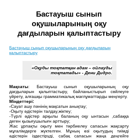
Бастауыш сынып
оқушыларының оқу
дағдыларын қалыптастыру
Бастауыш сынып оқушыларының оқу дағдыларын
қалыптастыру
«Оқуды тоқтатқан адам – ойлауды
тоқтатады» - Дени Дидро.
Мақсаты
: Бастауыш сынып оқушыларының оқу
дағдыларын қалыптастыру, байланыстырып сөйлеуге
үйрету, алғашқы грамматикалық мағлұматтарды меңгерту.
Міндеттері:
-
Сауат ашу пәнінің мақсатын анықтау;
-Оқыту әдістерін талдау,жіктеу;
-Түрлі әдістер арқылы баланың оқу ынтасын ,сабаққа
деген қызығушылығн арттыру;
Жас ұрпақты оқыту мен тәрбиелеу сапасын жақсарту
мұғалімдерге жүктелген. Мұның өзі оқытудың тиімді
әдістерін іздестіруді, сабақ сапасын жаңа деңгейге