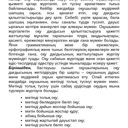
қызметі қатар жүргізіліп, ол түсіну әрекетімен тығыз
байланысады. Кейбір жағдайда оқушылар мүдірмей
шапшаң оқыса, осы қанағат етіп, оқу дағдысы
қалыптастырылды деу қате. Себебі, үңіле қарасақ, бала
шапшаң оқығанмен, оны саналы түрде түсініп, дауыс
ырғағын келтіре мәнерлеп оқи алмауы мүмкін. Оқушымен
жүргізілетін оқу дағдысын қалыптастыруға қажетті
жаттығулар мұғалім тарапынан тілдің заңдылықтары,
қасиеті, ережелері меңгерілген кезде ғана мүмкін болады.
Яғни грамматиканың жеке бір ережелерін,
орфографиялық және тыныс белгілерінің ережелерін жете
білгенде ғана, оқу дағдысының жаттығуларын жүргізу
мүмкіндігі туады. Оқу сабағын жүргізуде және оған қажетті
әдіс-тәсілдерді іздестіру үстінде мыналарды ескеру қажет:
Біріншіден,
бастауыш сынып оқушыларының оқу
дағдысының жетілдірудің бір шарты – оқушының дұрыс
және мүдірмей оқуын қамтамасыз ету. Олай етпеген
жағдайда оқушының мәтінді толық түсінуі мүмкін емес.
Мәтінді толық түсіну үшін сабақ үрдісінде оқудың мына
түрлерін жүргізуге болады:
мәтінді толық оқу;
мәтінді бөлімдерге бөліп оқу;
мәтінді дайын жоспар бойынша оқу;
мәтін бойынша жоспар құру;
абзац бойынша оқу;
мәтінді жартылай дауыстап оқу;
мәтінді рольге бөліп оқу;