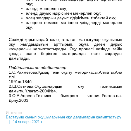
оқу;
өлеңді мәнерлеп оқу;
өлеңді дауыс кідірісімен мәнерлеп оқу;
өлең жолдарын дауыс кідірісімен тізбектей оқу;
өлеңнен немесе мәтіннен үзінділерді мәнерлеп
оқу.
Сөзімді қорытындай келе, аталған жаттығулар оқушының
оқу жылдамдығын арттырып, оқуға деген дұрыс
көзқарасын қалыптастырады. Оқу процесі кезінде зейін
қоюды және берілген материалды есте сақтауды
дамытады.
Пайдаланылған әдебиеттер:
1.С.Рахметова.Қазақ тілін оқыту методикасы.Алматы:Ана
тілі.
1991ж-184б.
2.Ш.Сәтиева.Оқушылардың оқу техникасын
дамыту. Ұлағат.-2004№4.
3.О.А.Анреев.Техника быстрого чтения.Ростов-на-
Дону,2003.
Источник:
Бастауыш сынып оқушыларының оқу дағдыларын қалыптастыру
|
14 января 2021 г.