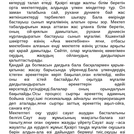
көтеруді талап етеді. Қазіргі кезде жалпы білім беретін
орта мектептердің алдында үлкен міндеттер тұр. Ол
заман талабына сай, рухани дүниеге бай жас
жеткіншектерді тәрбиелеп шығару. Бала өмірінде
бастауыш сынып мұғалімінің алатын орны зор. Мектеп
табалдырығын жаңа аттаған жас ұланға білім беретін,
оның ой-қиялын дамытатын, рухани дүниесін
нұрландыратын бастауыш сынып мұғалімі. Кішкентай
шәкірттер өзінің «Ана мектебінен» яғни, отбасы
мектебінен алғанын енді мектепте өзінің ұстазы арқылы
әрі қарай дамытады. Сөйтіп, олар мұғалімнің көмегімен
оқудың, жазудың ойланудың дағдыларын
қалыптастырады.
Қандай да болмасын дағдыға бала басқалармен қарым-
қатынас жасау барысында үйренеді.Бала үлкендердің
істеген әрекеттерін көріп бақылап,оған еліктейді, кейін
оны өзі істей бастайды.Ал оқытуда мұғалім
дағдыландыратын әрекеттерін әдейі
көрсетеді,түсіндіреді,балалар оның орындалуын
бақылайды.Осы процесс сыртқы әрекеттің адамның
бойына сіңуі,ішкі психикалыққа айналуы интериоризация
деп аталады,яғни сыртқы заттық әрекеттің ақыл-ойға,
санаға өтуі.
Мектептегі оқу үрдісі сауат ашудан басталатыны
белгілі.Саут ашу жұмысының мақсаты-балаға хат
таныту,яғни оған оқумен жазуды үйрету.Сауат ашу –аса
жауапты да күрделі жұмыс.Қазіргі таңда мұғалім оқушыға
бәрін алдын-ала өзі дайындап бермеуі тиіс,оқушы өзі