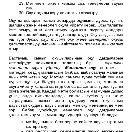
Мәтіннен іріктеп көркем сөз, теңеулерді тауып
оқу.
Оқу арқылы көру диктантын жаздыру.
Оқу дағдыларын қалыптастыруда оқушыны дұрыс түсініп,
шапшаң және мәнерлеп оқуға үйрету керек. Осы талапты
іске асыру, яғни жаттықтыру жұмысын жүргізу жолдары
мектеп тәжірибесінде әлі де анықталуда. Оқу дағдысының
үш түрі
дұрыс оқу, түсініп оқу және мәнерлеп оқуды
қалыптастыру
ғылыми - әдістемелік жолмен анықталып
отыр.
Бастауыш сынып оқушыларының оқу дағдыларын
жетілдіруде қойылатын талаптың бірі –
оқушыны
мәнерлер оқуға үйрету
.
Мәнерлеп оқу
дегеніміз –
мәтіндегі сөздің мағынасын бұзбай, дыбысталуы жағынан
анық етіп жатық оқу. Мәтінді саналы түрде түсініп оқу мен
дұрыс оқу оқи білудің талаптарын қамтыса, мәнерлеп
оқуға үйрету қандай мәтінді болса да саналы түрде түсініп
оқуға жетелейді. Қандай мәтін болмасын мазмұнын дұрыс
ұғып, онда айтылғандарды саналы түсіну үшін және
тыңдаушыда жақсы әсер қалдыру үшін оқушының
дауыстап оқудағы дауыс ырғағы мен оқу мәнерінің де мәні
зор. Сабақ үрдісінде мәнерлеп оқу дағдыларын
қалыптастыру үшін мына оқу түрлерін жүргізуге болады:
мәтінді тыныс белгілеріне сәйкес дауыс ырғағын
келтіре оқу;
леп белгісі бар сөйлемдерді дауыс ырғағымен