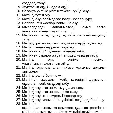
сөздерді табу.
Жұптасып оқу. (2 адам оқу).
Сабақта үйге берілген текстен үзінді оқу.
Мәтінді түгел оқу.
Мәтінді оқу, бөлімдерге бөлу, жоспар құру.
Белгіленген жоспар бойынша оқу.
Мысалдардан мақал-мәтел, нақыл сөзге
айналған жолды тауып оқу.
Мәтіннен лепті, сұраулы, хабарлы сөйлемдерді
табу.
Мәтінді іріктеп көркем сөз, теңеулерді тауып оқу.
Мәтін ішіндегі ең ұзын сөзді оқу.
Мәтіннен 2,3,4 буынды сөздерді табу.
Мәтіннен сұраққа жауапты іздеу, үзіндіні табу.
Мәтінді оқу, әңгіме несімен
ұнағанын, ұнамағанын айту.
Мәтінді оқу, оқығанын қимыл-қозғалыс арқылы
әңгімелеу.
Мәтінді рөлге бөліп оқу.
Мәтіннен жылдам, жай, көтеріңкі дауыспен
оқылатын сөйлемдерді табу.
Мәтінді оқу, шағын мазмұндама жазу.
Мәтінді оқу, шағын шығарма жазу.
Мәтінді оқу, жай, күрделі жоспар оқу.
Мәтінді оқу, мағынасы түсініксіз сөздерді белгілеу.
Мәтіннен
өкінішті, аянышты, мысқылмен, қуаныш, ренжіп, т.б. 
кейіппен оқылатын сөйлем, үзіндіні тауып оқу.