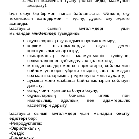
Мәтін мазмұнын түсіну (негізгі ойды, мазмұнын
ажырату).
Бұл екеуі бір-бірімен тығыз байланысты. Өйткені, оқу
техникасын жетілдірмей – түсіну, дұрыс оқу жүзеге
аспайды.
Бастауыш сынып мұғалімдері үшін
мынандай
міндеттер
туындайды:
оқушылардың оқу дағдысын қалыптастыру;
көркем шығармаларды оқуға деген
қызығушылығын арттыру;
шығарманың түпкі мазмұн-мәнін түсінуіне,
сезімталдықпен қабылдауына қол жеткізу;
мәтіндегі сөздер мен сөз тіркестерін, сөйлем мен
сөйлем үлгілерін үйрете отырып, ана тіліміздегі
сөз мағыналарыының түрленуіне көңіл аударту;
ауызша және жазбаша байланыстырып сөйлеуін
дамыту;
өзіндік ой-пікірін айта білуге баулу;
оқушылардың бойына ізгілік пен
имандылық, адалдық пен адамгершілік
қасиеттерін дарыту.
Бастауыш сынып мұғалімдері үшін мынадай
оқыту
әдістері
бар:
-Репродуктивтік;
-Эвристикалық
-Сөздік
-Бинаралық