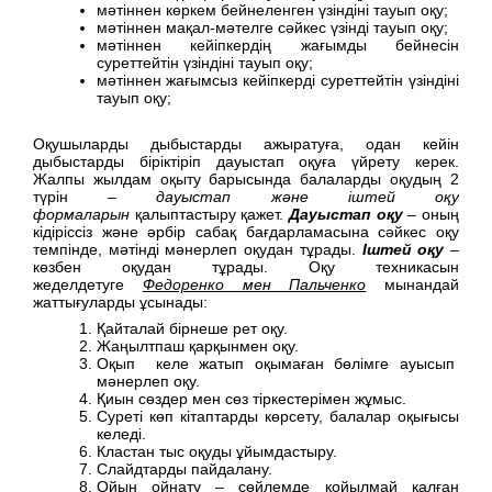
мәтіннен көркем бейнеленген үзіндіні тауып оқу;
мәтіннен мақал-мәтелге сәйкес үзінді тауып оқу;
мәтіннен кейіпкердің жағымды бейнесін
суреттейтін үзіндіні тауып оқу;
мәтіннен жағымсыз кейіпкерді суреттейтін үзіндіні
тауып оқу;
Оқушыларды дыбыстарды ажыратуға, одан кейін
дыбыстарды біріктіріп дауыстап оқуға үйрету керек.
Жалпы жылдам оқыту барысында балаларды оқудың 2
түрін –
дауыстап және іштей оқу
формаларын
қалыптастыру қажет.
Дауыстап оқу
– оның
кідіріссіз және әрбір сабақ бағдарламасына сәйкес оқу
темпінде, мәтінді мәнерлеп оқудан тұрады.
Іштей оқу
–
көзбен оқудан тұрады. Оқу техникасын
жеделдетуге
Федоренко мен Пальченко
мынандай
жаттығуларды ұсынады:
Қайталай бірнеше рет оқу.
Жаңылтпаш қарқынмен оқу.
Оқып келе жатып оқымаған бөлімге ауысып
мәнерлеп оқу.
Қиын сөздер мен сөз тіркестерімен жұмыс.
Суреті көп кітаптарды көрсету, балалар оқығысы
келеді.
Кластан тыс оқуды ұйымдастыру.
Слайдтарды пайдалану.
Ойын ойнату – сөйлемде қойылмай қалған