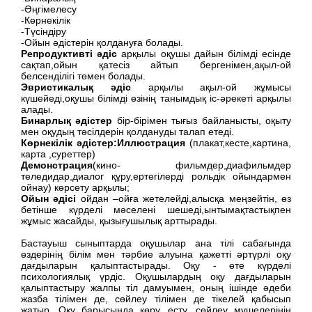
-Әңгімелесу
-Көрнекілік
-Түсіндіру
-Ойын әдістерін қолдануға болады.
Репродуктивті
әдіс
арқылы оқушы дайын білімді есінде
сақтап,ойын қатесіз айтып бергенімен,ақыл-ой
белсенділігі төмен болады.
Эвристикалы
қ әдіс
арқылы ақыл-ой жұмысы
күшейеді,оқушы білімді өзінің танымдық іс-әрекеті арқылы
алады.
Бинарлы
қ әдістер
бір-бірімен тығыз байланысты, оқыту
мен оқудың тәсілдерін қолдануды талап етеді.
Көрнекілік әдістер:Иллюстрация
(плакат,кесте,картина,
карта ,суреттер)
Демонстрация
(кино- фильмдер,диафильмдер
теледидар,диалог құру,ертегілерді рольдік ойындармен
ойнау) көрсету арқылы;
Ойын әдісі
ойдан –ойға жетелейді,алысқа меңзейтін, өз
бетінше күрделі мәселені шешеді,ынтымақтастықпен
жұмыс жасайды, қызығушылық арттырады.
Бастауыш сыныптарда оқушылар ана тілі сабағында
өздерінің білім мен тәрбие алуына қажетті әртүрлі оқу
дағдыларын қалыптастырады. Оқу - өте күрделі
психологиялық үрдіс. Оқушылардың оқу дағдыларын
қалыптастыру жалпы тіл дамуымен, оның ішінде әдеби
жазба тілімен де, сөйлеу тілімен де тікелей қабысып
жатыр. Оқу барысында көру, есту, сөйлеу мүшелерінің