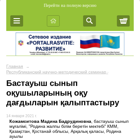
Перейти на полную версию
Корз
Главная
→
Республиканский научно-методический семинар «Обобщение пе
Бастауыш сынып
оқушыларының оқу
дағдыларын қалыптастыру
14 января 2021 г.
Кожамситова Мадина Бадрудиновна
, бастауыш сынып
мұғалімі, "Родина жалпы білім беретін мектебі" КММ,
Қазақстан, Қостанай облысы, Арқалық қаласы, Родина
ауылы