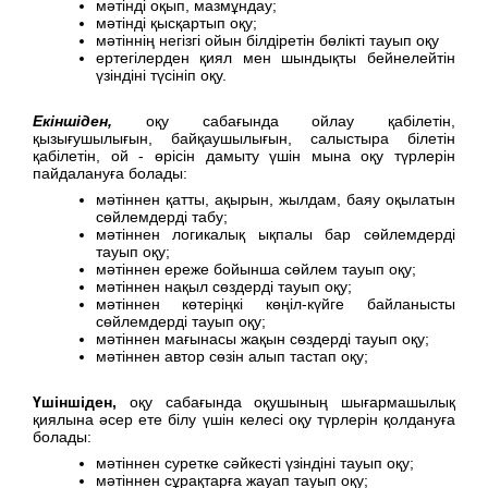
мәтінді оқып, мазмұндау;
мәтінді қысқартып оқу;
мәтіннің негізгі ойын білдіретін бөлікті тауып оқу
ертегілерден қиял мен шындықты бейнелейтін
үзіндіні түсініп оқу.
Екіншіден,
оқу сабағында ойлау қабілетін,
қызығушылығын, байқаушылығын, салыстыра білетін
қабілетін, ой - өрісін дамыту үшін мына оқу түрлерін
пайдалануға болады:
мәтіннен қатты, ақырын, жылдам, баяу оқылатын
сөйлемдерді табу;
мәтіннен логикалық ықпалы бар сөйлемдерді
тауып оқу;
мәтіннен ереже бойынша сөйлем тауып оқу;
мәтіннен нақыл сөздерді тауып оқу;
мәтіннен көтеріңкі көңіл-күйге байланысты
сөйлемдерді тауып оқу;
мәтіннен мағынасы жақын сөздерді тауып оқу;
мәтіннен автор сөзін алып тастап оқу;
Үшіншіден,
оқу сабағында оқушының шығармашылық
қиялына әсер ете білу үшін келесі оқу түрлерін қолдануға
болады:
мәтіннен суретке сәйкесті үзіндіні тауып оқу;
мәтіннен сұрақтарға жауап тауып оқу;