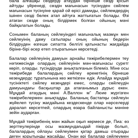
бала алғашқы сөздерді атаудан бірнеше сөзді қосып
айтуды үйренеді, сөздін мағынасын түсінуден сөйлем
мағынасын түсінуіне қарай ой өрісі дамиды, сөйлемдердің
ішінен сөзді бөлек атап айтуға жаттығатын болады. Өзі
атаған сөзде оның білдірмек болған ойының мәні
байқалатын болады.
Сонымен баланың сөйлеуіндегі мағыналық мазмұн мен
сөйлеуінің даму сатылары оның ойының бедерін
білдіруден өзгеше сипатта белгілі қатынасты жағдайда
біріне-бірі әсер етеп отыратынын көрсетеді.
Балалар сөйлеуінің дамуын арнайы тәжірибелермен теу
нәтижесінде олардың сөйлеуінін мән-мағынасы суретг
көріп, оларды. түсіндіруде анықталғанын білеміз. Міне осы
тәжірибеде балалардың сөйлеу әрекетінің бірнеше
кезеңдердс тұратынына көз жеткізген едік. Алайда мұндай
түсініктеті сөйлеу кезеңдері емес, оларды сөйлеудін
дамуындағы басқыштар да атағанымыз дүрыс екен.
Мұңдай атаудың мәні А.Валлон м“ Люие жүргізген
тәжірибелермен анықтадды. Баланың бастапқы сөйлеуін
жүйелеп тусіну жағдайына кездескенде олар нәрселерді
даралап көрсетпей, олардың өзара байланысты мәніне
зейін аударған.
Мұндай тәжірибенің мән жайын оқып көрмесе де, Пиа: өз
зерттеулерінде осы мазмұндағыдай пікірде болып,
балалардың ойлауы сөйлеуімен қатар дамьш отырады
деген қорытынды жасайды. Онан әрі балалар сөйлеумен