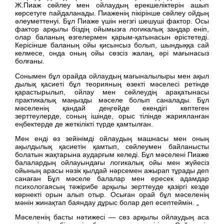
Ж.Пиаж сөйлеу мен ойлаудың ерекшеліктерін ашып
көрсетуге пайдаланады. Пиаженің пікірінше сөйлеу ойдың
әлеуметтенуі. Бұл Пиаже үшін негзгі шешуші фактор. Осы
фактор арқылы біздің ойымызға логикалық заңдар еніп,
олар баланың өзгелермен қарым-қатынасын өрістетеді.
Керісінше баланың ойы қисынсыз болып, шындыққа сай
келмесе, онда оның ойы сөзсіз жалаң, әрі мағынасыз
болғаны.
Сонымен бұл орайда ойлаудың мағыналылыры мен ақыл
дылық қасиеті бұл теорияның өзекті мәселесі ретінде
қарастырылып, ойлау мен сөйлеудің арақатынасы
практикалық маңызды мәселе болып саналады. Бұл
мәселенің қандай деңгейде екендігі көптеген
зерттеулерде, соның ішінде, орыс тілінде жарияланған
еңбектерде де жеткілікті түрде қамтылған.
Мен енді өз зейінімді ойлаудың машнасы мен оның
ақылдылық қасиетін қамтып, сөйлеумен байланысты
болатын жақтарына аударғым келеді. Бұл мәселені Пиаже
балалардың ойлауындағы логикалық ойы мен жүйесіз
ойының арасы нәзік қылдай нәрсемен ажырап тұрады деп
санаған Бұл мәселе балалар мен ересек адамдар
психологаясың тәжірибе арқылы зерттеуде қазіргі кезде
көрнекті орын алып отыр. Осыған орай бұл мәселенің
мәнін жинақтап баяндау дұрыс болар деп есептеймін. „
Мәселенің басты нәтижесі — сөз арқылы ойлаудың аса