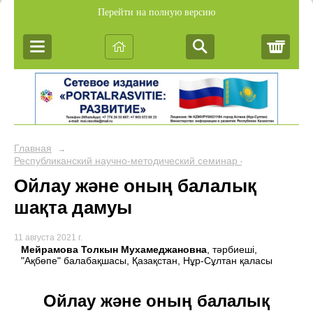
Перейти на полную версию
Корз
Главная
→
Республиканский научно-методический семинар «Обобщение пе
Ойлау және оның балалық
шақта дамуы
11 августа 2021 г.
Мейрамова Толкын Мухамеджановна
, тәрбиеші,
"Ақбөпе" балабақшасы, Қазақстан, Нұр-Сұлтан қаласы
Ойлау және оның балалық