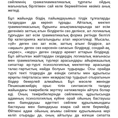
сөйлемнің граматиамматикалық тұрпаты ойдың
мағыналық бірлігімен сай келе бермейтініне көзіміз анық
жетеді.
Бұл жайында біздің пайымдауымыз тілдік тұлғаларды
талдаудан да көрініп тұрады. Айталық, мектеп
грамматикасының бұрынғы анықтамаларында зат есім
дегеніміз заттың атын білдіретін сөз делінсе, ал логикалық
тұрғыдан зат есім грамматикалық форма ретінде белгілі
бір категорияға жататындығы атап көрсетіледі. Мысалы,
«үй» деген сөз зат есім, заттың атынг білдірсе, ал
«ақшыл» деген сөз нәрсенін сапасын білдіреді, сондай-ақ,
«күрес», «жүру» деген сөздср әрекет аттарын білдіреді.
Бұл айтылған жайттардан сөздердің логикалық мағынасы
мен грамматикалық түрлері арасындары айырмашылық
сипаттар әр-түрлі психологиялық мектептер арасында
талас-тартыстың иайда болуын тудырады. Осы орайда
түрлі текті тілдердін де өзіндік сипаты мен құрылысы
әрқилы пікірталасы мен көзқарастар тудырып отыратынын
біздер бекерлей алмаймыз. Бұл мәселе жөнінде
Пешкошвскийдің орыс тілін синтаксистік талдау
жайындағы тәжірибелік зерттеу нәтижелерін айтуға болар
еді. Оның тәжірибелерінде сөйлемнің құрылысында
адамның психологиялық күйіне орай ойының бастауыш
мен баяндаушы әдеттегі сөйлем құрылымындағы
бастауыш мен баяндауыш өзара сай келе бермейді.
Өйткені адам ойының ағымы сөйлем қүрылымына кері
келіп отырады да, оның айтылуы да өзгеше сипатта