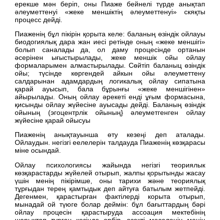
ерекше мән беріп, оны Пиаже бейнелі түрде анықтап
әлеуметтенуі «жеке меншіктің әлеуметтенуі» скяқты
процесс дейді.
Пиаженің бұл пікірін қорыта келе: баланың өзіндік ойлауы
биодогиялық дара жан иесі ретінде оның «жеке меншігі»
болып саналады да, ол даму процесінде ортанын
әсерінен ығыстырылады, жеке меншік ойы ойлау
формаларымен алмастырылады. Сөйтіп баланыц өзіндік
ойы; түсінде көргендей айкын ойы әлеуметтену
салдарынан адамдардың логикалық ойлау сипатына
қарай ауысып, бала бұрынғы «жеке меншігінен»
айырылады. Оның ойлау әрекеті енді ұғым формасына,
қисынды ойлау жүйесіне ауысады дейді. Баланың өзіндік
ойының (эгоцентрлік ойының} әлеуметгенген ойлау
жүйесіне қарай ойысуы
Пиаженің анықтауынша өту кезеңі деп аталады.
Ойлаудын. негізгі еелелерін талдауда Пиаженің көзқарасы
міне осындай.
Ойлау психологиясы жайында негізгі теориялык
көзқарастарды жүйелей отырып, жалпы қорытынды жасау
үшін менің пікірімше, оны тарихи және теориялық
тұрғыдан терең қамтыдык деп айтуға батылым жетпейді.
Дегенмен, қарастырған фактілерді корыта отырып,
мынадай ой түюге болар деймін: бұл бағыттардың бәрі
ойлау процесін қарастыруда ассоация мектебінің
шарықтап тұрған кезінде өрбіп, өзекті мәселенің мәнін