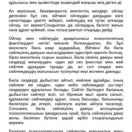
құрылысы мен қызмстінде ешқандай маңызы жоқ деген-ді.
Ал керісінше, бихевиористік мектептің өкілдері: ойлау
дегеніміз бұл сөз, өйткені ойлаудан дағдыдан өзге
сипаттарды үркітіп жіберіп, сөйлеудің өзі тұтас алғанда
ойлау, ол әрекет.Сондыктан да ойлаудың белгілі жағын
ғана құрап қоймай, оны толық қамтып отырады дейді.
Ойлау мен сөйлеудің арақатынасы исихологиялық
фактілердегі негізгі мәселе болғандықтан, біз бұл
мәселеге баса азар аударайық. Өйткені біз бала
сөйлеуінің дамуын мысалдармен іздестіріп көретін болсақ,
біраз мәселенің сырын ашамыз. Бала сөзінің дамуы жеке
сөздерді меңгеруден. одан әрі сөз іркестері мен жай
сөйлем құраудан түрады да, ал сол сөздер мен
сөйлемдердің мағынасын түсінулері кері жолмен дамиды.
Бала сөздерді дыбыстап айтып, еөйлем құрайды, оның
сөйлемі екі сөзден, одан кейін сөйлемдері үш-төрт
сөздерден құралатын болады. Сөйтіп біртіндеп баланың
дыбыстан сөйлеуі өсіп, ол бірнеше жыл араға салып,
құрмаалас сөйлемдер құрап, оның басыңқы, бағынынқы
бөліктерін де игеріп, сөйлеуге әңгімс айтуга төселеді.
Сонымен, бала сөйлеуінің дамуы ассоциация
психологиясынын қағидасына орай, бала сөйлеуінің даму
жолы бөліктен бүтінге қарай өрбіп отыратындығын
көреміз.
Балалар психологиясында сөйлеудің мағыналық жағы