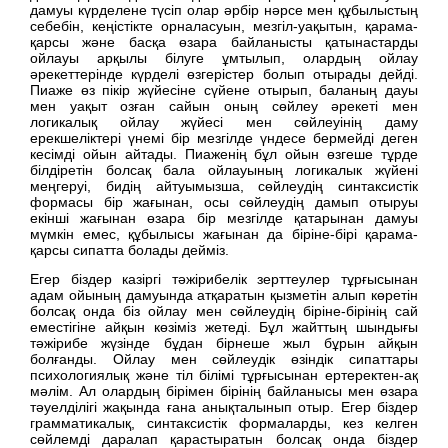
дамуы күрделене түсіп олар әрбір нәрсе мен құбылыстың
себебін, кеңістікте орналасуын, мезгіл-уақытын, қарама-
қарсы және басқа өзара байланысты қатынастарды
ойлауы арқылы білуге ұмтылып, олардың ойлау
әрекеттерінде күрделі өзгерістер болып отырады дейді.
Пиаже өз пікір жүйесіне сүйене отырып, баланың дауы
мен уақыт озған сайын оның сөйлеу әрекеті мен
логикалық ойлау жүйесі мен сөйлеуінің даму
ерекшеліктері үнемі бір мезгілде үндесе бермейді деген
кесімді ойын айтады. Пиаженің бұл ойын өзгеше тұрде
білдіретін болсақ бала ойлауының логикалык жүйені
меңгеруі, бидің айтуымызша, сөйлеудің синтаксистік
формасы бір жағынан, осы сөйлеудің дамып отыруы
екінші жағынан өзара бір мезгілде қатарынан дамуы
мүмкін емес, құбылысы жағынан да біріне-бірі қарама-
қарсы сипатта болады дейміз.
Егер біздер казіргі тәжірибелік зерттеулер тұрғысынан
адам ойының дамуында атқаратын қызметін алып көретін
болсақ онда біз ойлау мен сөйлеудің біріне-бірінің сай
еместігіне айқын көзіміз жетеді. Бұл жайттың шындығы
тәжірибе жүзінде бұдан бірнеше жыл бұрын айқын
болғанды. Ойлау мен сөйлеудік өзіндік сипаттары
психологиялық және тіл білімі тұрғысынан ертеректен-ақ
мәлім. Ал олардың бірімен бірінің байланысы мен өзара
тәуелділігі жақында ғана анықталынып отыр. Егер біздер
грамматикалық, синтаксистік формаларды, кез келген
сөйлемді даралап қарастыратын болсақ онда біздер