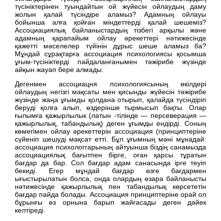
түсініктерінен туындайтын ой жүйесін ойлаудың даму
жолын қалай түсіндіре аламыз? Адамның ойлауы
бойынша алға қойған міндеттерді қалай шешеміз?
Ассоциациялық байланыстардың тізбегі арқылы және
адамның қарапайым ойлау әрекеттері нәтижесінде
қажетті мәселелер түйінін дұрыс шеше аламыз ба?
Мұндай сұрақтарға ассоциация психологиясы қосымша
ұғым-түсініктерді пайдаланғанымен тәжірибе жүзінде
айқын жауап бере алмады.
Дегенмен ассоциацня психологиясының өкілдері
ойлаудың негізгі мақсаты мен қисынды жүйесін тәжірибе
жүзінде жаңа ұғымды қолдана отырып, қалайда түсіндіріп
беруді қолға алып, өздерінше тырмысып бақты. Олар
ғылымға қажырлылык (латын -тілінде — персеверация —
қажырлылық, табандылық) деген ұғымды ендірді. Соның
көмегімен ойлау әрекеттерін ассоциация (принциптеріне
сүйеніп шешуді мақсат етті. Бұл ұғымның мәні мұнадай:
ассоциация психологгарының айтуынша біздің санамызда
ассоциациялық бағытпен бірге, оған қарсы тұратын
бағдар да бар. Сол бағдар адам санасында ірге теуіп
бекиді. Егер мұндай бағдар өзге бағдармен
ығыстырылатын болса, онда олардың өзара байланысты
нәтижесінде қажырлылық пен табандылық көрсететін
бағдар пайда болады. Ассоциация принциптеріне орай ол
бұрынғы өз орнына барып жайғасады деген дәйек
келтіреді.