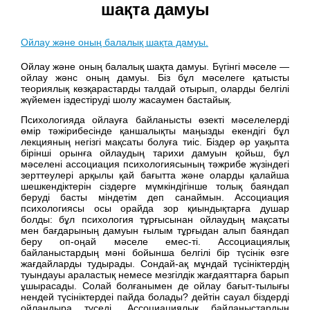
шақта дамуы
Ойлау және оның балалық шақта дамуы.
Ойлау және оның балалық шақта дамуы. Бүгінгі мәселе —
ойлау жәнс оның дамуы. Біз бұл мәселеге қатысты
теориялық көзқарастарды талдай отырып, оларды белгілі
жүйемен іздестіруді шолу жасаумен бастайық.
Психологияда ойлауға байланысты өзекті мәселелерді
өмір тәжірибесінде қаншалықты маңызды екендігі бұл
лекцияның негізгі мақсаты болуға тиіс. Біздер әр уақьпта
бірінші орынға ойлаудың тарихи дамуын қойьш, бұл
мәселені ассоциация психологиясының тәжрибе жүзіндегі
зерттеулері арқылы қай бағытта және оларды қалайша
шешкендіктерін сіздерге мүмкіндігінше толық баяндап
беруді басты міндетім деп санаймын. Ассоциация
психологиясы осы орайда зор қиындықтарға душар
болды: бұл психология тұрғысынан ойлаудың мақсаты
мен бағдарының дамуын ғылым тұрғыдан алып баяндап
беру оп-оңай мәселе емес-ті. Ассоциациялық
байланыстардың мәні бойынша белгілі бір түсінік өзге
жағдайларды тудырады. Сондай-ақ мұндай түсініктердің
туындауы араластық немесе мезгілдік жағдаяттарға барып
ұшырасады. Солай болғанымен де ойлау бағыт-тылығы
нендей түсініктердеі пайда болады? дейтін сауал біздерді
ойландыра түседі. Ассоциациялық байланыстардың