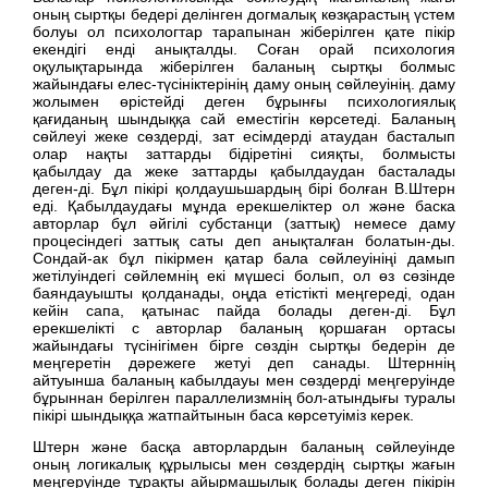
оның сыртқы бедері делінген догмалық көзқарастың үстем
болуы ол психологтар тарапынан жіберілген қате пікір
екендігі енді анықталды. Соған орай психология
оқулықтарында жіберілген баланың сыртқы болмыс
жайындағы елес-түсініктерінің даму оның сөйлеуінің. даму
жолымен өрістейді деген бұрынғы психологиялық
қағиданың шындыққа сай еместігін көрсетеді. Баланың
сөйлеуі жеке сөздерді, зат есімдерді атаудан басталып
олар нақты заттарды бідіретіні сияқты, болмысты
қабылдау да жеке заттарды қабылдаудан басталады
деген-ді. Бұл пікірі қолдаушьшардың бірі болған В.Штерн
еді. Қабылдаудағы мұнда ерекшеліктер ол және баска
авторлар бұл әйгілі субстанци (заттық) немесе даму
процесіндегі заттық саты деп анықталған болатын-ды.
Сондай-ак бұл пікірмен қатар бала сөйлеуініңі дамып
жетілуіндегі сөйлемнің екі мүшесі болып, ол өз сөзінде
баяндауышты қолданады, оңда етістікті меңгереді, одан
кейін сапа, қатынас пайда болады деген-ді. Бұл
ерекшелікті с авторлар баланың қоршаған ортасы
жайындағы түсінігімен бірге сөздін сыртқы бедерін де
меңгеретін дәрежеге жетуі деп санады. Штерннің
айтуынша баланың кабылдауы мен сөздерді меңгеруінде
бұрыннан берілген параллелизмнің бол-атындығы туралы
пікірі шындыққа жатпайтынын баса көрсетуіміз керек.
Штерн және басқа авторлардын баланың сөйлеуінде
оның логикалық құрылысы мен сөздердің сыртқы жағын
меңгеруінде тұрақты айырмашылық болады деген пікірін