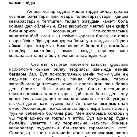
қалып койды.
Ал осы үш арнадағы мектептердің ойлау туралы
ұсынған бағыттары мен өзара талас-тартыстары, қайшы
көзқарастарын тәптіштеп талдап жатудың қажеті бола
қоймас деп ойлаймын. Егер вюрцбург мектебі мен қазіргі
бихениоризм ассоциация пси-хологиясына
қанағаттанбай, оған сын көзімен қараған болса, ал олар
өзара біріне-бірі қарама-қарсы бағыт ұстағандығын біздер
айқын көріп отырмыз. Бихевиоризм белгілі бір жағдайда
вюрцбург мектебінің іліміне өзіндік серпілуі мен
көзқарасын таныта білуге ұмтылғаны айқын жайт.
Сөз етіп отырған мәселеге қатысты құрылым
исихология сының ойлау теориясы жайында өзіндік
бағдары бар. Бұл психологияның мәнін түсіну үшін ең
алдымен осы бағыттың пайда болуының тарихи
жағдайымен ұштастыра отырып арастырған жөн болар
деп білеміз. Шын мәнінде бүл бағыт ассоциация
психолощясына қарама-қарсы қойылған бағыт деп тану
керек. Бұл ассоццация психологиясынан тікелей туындап
шыққан деген қате түсінік бар. Ал тарихи шындық олай
емес. Ассоциация психологиясы бірсыпыра бағыттардың
тууына себепкер болғаны рас. Мен жоғарыда солардың
үш түрлі арнасына тоқталып өттім. Бұл арналар бұдан
былайғы уақытта : ау теориясына қатысты бірнеше
көзқарастар тудыратын бағыттарға тарамдалып кетті.
Солардың ішінен виталистік және механикалық жолға