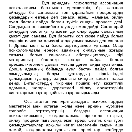
Бұл арнадағы психологтар ассоциация
психологиясы бағытынан ерекшелініп, бір жағынан
ойлауды біз санамызға тән қарапайым процестердің
қисындарын өзгеше деп санаса, екінші жағынан, ойлау
әуел бастан пайда болған түйсік сияқты процесс деуі.
Сондықтан ол тәжірибеге тәуелді емес дейді. Соған орай
ойлаудың бастапқы қызметін де олар адам санасының
қажеті деп санады. Бұл барытты сол кезде пайда болыи
өздерін исихо-витализмді қолдаушыларымыз деп санаған
Г. Дриша мен тағы басқа зерттеушілер құптады. Олар
психологиядағы ересек адамның ойлауының жоғары
сатысы болып саналатын абстракциялауды тірі
материяның бастапқы кезінде пайда болған
ерекшеліктерінен дамып жетілді деген ойды қуаттайды.
Дриша адамның бойында әуел бастан пайда болған
ақылдылықтың болуы құрттардың тіршілігіндегі
қылықтарын түсіндіру заңдылығы сияқтық кажетті нәрсе
дейді. Виталистердің пікірінше тіршілік етуі кажеттілігі
адамның жоғары дәрежедегі ойлау әрекеттерінің
сипаттарымен қатар қойылып қарастырылады.
Осы аталған үш түрлі арнадағы психологтардың
мектептері мен ұстаған жолы және арнайы жүргізген
тәжірибе зерттеулерінің бағдары ассоциация
психологиясының көзқарастарына тіректеле отырып,
ойлау процесін тығырыққа әкеп тіреді. Сөйтін, оны түрлі
қисындастырулар арқылы негізгі мәселенін сырын аша
алмай, көзқарастары тұрғысынан өресі тар шеңберде