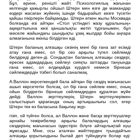
Бұл, әрине, ренішті жайт. Психологиялық жағынан
келгенде қажырлы ойшыл Штерн мен өзге де мамандар
өздері жасаған жүйенің ішінде бадырайып көзге түсетін
қайшы пікірлерін байқамады. Штерн өткен жылы Москвада
болғанда өзі айтқан «Стол үстіндегі жазу құралының»
ақиқаттығына көзі қаншалықты жетіп тұрғанымен, бұл
мәселе жайындағы шындықты ұзақ жылдар бойы аңғара
алмағанына өкініш білдірген еді.
Штерн баланың алғашқы сөзінің мәні бір ғана зат есімді
атау ғана емес, ол бір сөз арқылы түгел сөйлемді
билдіреді деген-ді. Сондықтан баланың алғашқы сөздері,
ересек адамдардың сөйлеуі сияқты затгарды тануында
ғана емес, ол әлдеқайда күрделі немесе бірнеше
сөйлемдердін тізбегі болып саналмақ.
А.Валлон көрсеткендей бала айтқан бір сөздің мағынасын
ашып көрсететін болсақ, ол бір ғана сөйлем емес, оның
ойын білдіретін бірнеше сөйлемдерден құралған жүйе
дейді. Валлон зерттеулерің Штерн зертгеулерімен
салыстырып қарағанда оның артықшылығы сол, егер
Штерн тек өз баласына бақылау жүр-
гізіп, ой түйген болса, ал Валлон және басқа зерттеушілер
арнайы тәжірибелер арқылы балалардың алғашқы
сөздерінің мағынасын іздестірін білуге айтарлықтай күш
жұмсады. Міне, осы аталған жәйттерден туындайтын
алғашқы қорытындыны былай деп түйіндеуге болар еді: