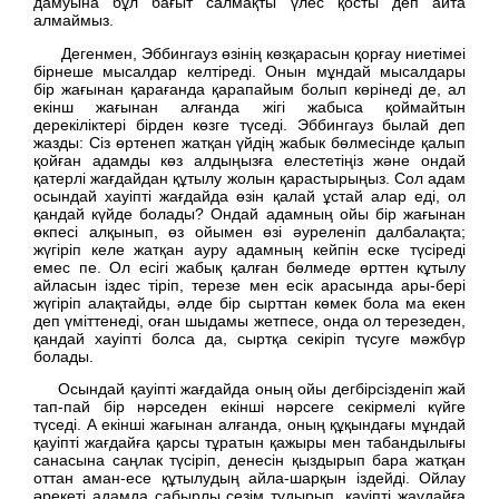
дамуына бұл бағыт салмақты үлес қосты деп айта
алмаймыз.
Дегенмен, Эббингауз өзінің көзқарасын қорғау ниетімеі
бірнеше мысалдар келтіреді. Онын мұндай мысалдары
бір жағынан қарағанда қарапайым болып көрінеді де, ал
екінш жағынан алғанда жігі жабыса қоймайтын
дерекіліктері бірден көзге түседі. Эббингауз былай деп
жазды: Сіз өртенеп жатқан үйдің жабык бөлмесінде қалып
қойған адамды көз алдыңызға елестетіңіз және ондай
қатерлі жағдайдан құтылу жолын қарастырыңыз. Сол адам
осындай хауіпті жағдайда өзін қалай ұстай алар еді, ол
қандай күйде болады? Ондай адамның ойы бір жағынан
өкпесі алқынып, өз ойымен өзі әуреленіп далбалақта;
жүгіріп келе жатқан ауру адамның кейпін еске түсіреді
емес пе. Ол есігі жабық қалған бөлмеде өрттен кұтылу
айласын іздес тіріп, терезе мен есік арасында ары-бері
жүгіріп алақтайды, әлде бір сырттан көмек бола ма екен
деп үміттенеді, оған шыдамы жетпесе, онда ол терезеден,
қандай хауіпті болса да, сыртқа секіріп түсуге мәжбүр
болады.
Осындай қауіпті жағдайда оның ойы дегбірсізденіп жай
тап-пай бір нәрседен екінші нәрсеге секірмелі күйге
түседі. А екінші жағынан алғанда, оның құқындағы мұндай
қауіпті жағдайға қарсы тұратын қажыры мен табандылығы
санасына саңлак түсіріп, денесін қыздырып бара жатқан
оттан аман-есе құтылудың айла-шарқын іздейді. Ойлау
әрекеті адамда сабырлы сезім тудырып, қауіпті жаұдайға