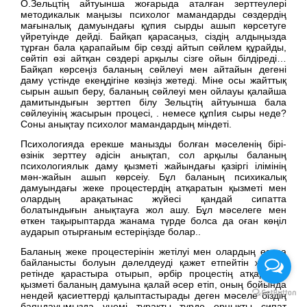
О.Зельцтің айтуынша жоғарыда аталған зерттеулері
методикалык маңызы психолог мамандарды сөздердің
мағыналық дамуындағы құпия сырды ашып көрсетуге
үйретуінде дейді. Байқап қарасаңыз, сіздің алдыңызда
тұрған бала қарапайым бір сөзді айтып сөйлем құрайды,
сөйтіп өзі айтқан сөздері арқылы сізге ойын білдіреді…
Байқап көрсеңіз баланың сөйлеуі мен айтайын дегені
даму үстінде екеңдігіне көзіңіз жетеді. Міне осы жайттық
сырын ашып беру, баланың сөйлеуі мен ойлауы қалайша
дамитындығын зерттеп білу Зельцтің айтуынша бала
сөйлеуінің жасырын процесі, . немесе құпІия сыры неде?
Соны анықтау психолог мамандардың міндеті.
Психологияда ерекше манызды болған мәселенің бірі-
өзінік зерттеу әдісін анықтап, сол арқылы баланың
психологиялык даму қызметі жайындағы қазіргі ілімінің
мән-жайын ашып көрсеіу. Бұл баланың психикалық
дамуындағы жеке процестердің атқаратын қызметі мен
олардың арақатынас жүйесі қандай сипатта
болатындығын анықтауға жол ашу. Бұл мәселеге мен
өткен тақырыптарда жанама түрде болса да оған көңіл
аударып отырғаным естеріңізде болар..
Баланың жеке процестерінін жетілуі мен олардың өзара
байланысты болуын дәлелдеуді қажет етпейтін жағдай
ретінде қарастыра отырып, әрбір процестің атқаратын
қызметі баланың дамуына қалай әсер етіп, оның бойында
нендей қасиеттерді қалыптастырады деген мәселе біздің
баяндауымызда үнемі тұрақты түрде орнықты сипат