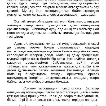
қарсы тұрса, онда бұл табандылық пен қажырлылық
көрінісі. Біздің сөз етіп отырған мәселемізге қатысты ойлау
қасиеті. Мұның бәрі ассоциациялық байланыстардын
жемісі, ол өзіне-өзі қарама-қарсы ассоциация тудырадьі.
Осы айтылған ойлаудағы екі түрлі бағыттың шашырап
жайлауы салдарынан туындайтын адам ойлауының
ерекшеліктерін Эббингауз ауру адамның тек жабысқақ ой
және ол адам идеясынын шабысы сииатыңда болады деп
түсіндіреді.
Адам ойлауынлағы мұнда екі түрді ерекшеліктің екеуі
де саналы әрекет болып саналғанымен, олардың
шашыраңқы жағдайында адамнын бойын ашу-ыза кернеп,
есалаңдатып жібереді дейді. Баланың даму процесінде
мұндай көрініс оның белгілі бір затқа, іске шүйіліп, оларды
қызықтау әрекеттерімен байланысты, сөйтіп оның
табандылығы мен қажырлылығы аркасында әрбір іске
деген құлшынысы сәблік кезеңнен басталады. Алайда
баланың ойлауындағы мұндай әрекеттер, ересек
адамдардың істерінен айырмашылығы, олардың өзара
байланысы жоқ жүйесіз сипата болады.
Сонмен ассоциация психологиясы балалар
ойлауының амуындары басты бағыт ассоциациялық және
қажырлылық принциптері негізіңде өзара тығыз ұштасып,
бірімен-бірі біте айнасып жататым қасиеттері деп санады.