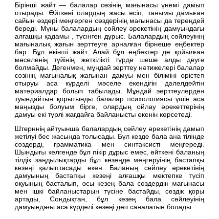
Бірінші жайт — балалар сөзінің мағынасы үнемі дамып
отырады. Өйткені олардың жасы өсіп, танымы дамыған
сайын өздері меңгерген сөздерінің мағынасы да тереңдей
береді. Мұны балалардың сөйлеу әрекетінің дамуындағы
алғашқы қадамы , түсінген дұрыс. Балалардың сөйлеуінің
мағыналық жағын зерттеуге арналған бірнеше еңбектер
бар. Бұл екінші жайт. Алай бұл еңбектер де қойылған
мәселенің түйінің жеткілікті түрде шеше алды деуге
болмайды. Дегенмен, мұндай зерттеу нәтижелері балалар
сөзінің мағыналық жағынан дамуы мен біліміні өрістеп
отыруы аса күрделі мәселе екендігін дәлелдейтін
материалдар болып табылады. Мұндай эерттеулерден
туындайтын қорытынды балалар психологиясы үшін аса
маңызды болуым бірге, олардың ойлау әрекеттерінің
дамуы екі түрлі жағдайға байланысты екенін көрсетеді.
Штерннің айтуынша балалардың сөйлеу әрекетінің дамып
жетілуі бес жасында толысады. Бұл кезде бала ана тілінде
сөздерді, грамматика мен синтаксисті меңгереді.
Шындығы келгенде бұл пікір дұрыс емес, өйткені баланың
тілдік заңдылықтарды бұл кезеңде меңгеруінің бастапқы
кезеңі қалыптасады екен. Баланың сөйлеу әрекетінің
дамуының бастапқы кезеңі алғашқы мектепке түсіп
оқуының басталып, осы кезең бала сөздердін мағынасы
мен ішкі байланыстарын түсіне бастайды, сөздік қоры
артады, Сондықтан, бұл кезең бала сөйлеуінің
дамуындағы аса күрделі кезеңі деп саналатын болады.