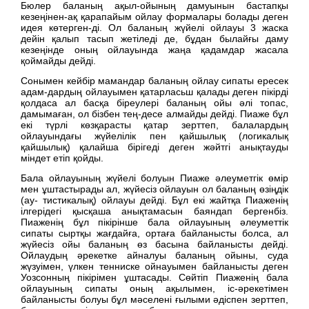
Бюлер баланың ақыл-ойының дамуынын бастапқы
кезеңінен-ақ қарапайым ойлау формалары болады деген
идея көтерген-ді. Ол баланың жүйелі ойлауы 3 жаска
дейін қалып тасып жетіледі де, бұдан былайғы даму
кезеңінде оның ойлауында жаңа қадамдар жасала
қоймайды дейді.
Сонымен кейбір мамандар баланың ойлау сипаты ересек
адам-дардың ойлауымен қатарласьш қалады деген пікірді
қолдаса ал басқа біреулері баланың ойы әлі топас,
дамымаған, ол бізбен тең-десе алмайды дейді. Пиаже бұл
екі түрлі көзқарасты қатар зерттеп, балалардың
ойлауындағы жүйелілік пен қайшылық (логикалық
қайшылық) қалайша бірігеді деген жәйтгі анықтауды
міндет етіп қойды.
Бала ойлауының жүйелі болуын Пиаже әлеуметгік өмір
мен ұштастырады ал, жүйесіз ойлауын ол баланың өзіңдік
(ау- тистикалық) ойлауы дейді. Бұл екі жайтқа Пиаженің
ілгерідегі қысқаша анықтамасын баяндап бергенбіз.
Пиаженің бұл пікірінше бала ойлауының әлеуметтік
сипаты сыртқы жағдайға, ортаға байланысты болса, ал
жүйесіз ойы баланың өз басына байланысты дейді.
Ойлаудың әрекетке айналуы баланың ойыны, суда
жүзуімен, үлкен тенниске ойнауымен байланысты деген
Уозсонның пікірімен ұштасады. Сөйтіп Пиаженің бала
ойлауының сипаты оның ақылымен, іс-әрекетімен
байланысты болуы бұл мәселені ғылыми әдіспен зерттеп,