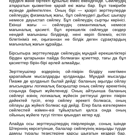
күрделі және біртекті құбылыс емес екендігінде. Сөйлеудің
атқаратын қызметіне қарай екі жағы бар. Бұл тәжірибе
жүзінде дәйектелген. Оның бірі — қазіргі зерттеулерде
сөйлеудің физикалық жағы, бұл сөйлеудегі дыбыс шығару
немесе дауыстап сөйлеу. Бұл сөйлеудің сыртқы көрінісі.
Екінші жағы — сөйлеудің семантикалық немесе
мағыналық қасиеті. Бұл ерекшелік сөйлеуде сөздер
нендей мағынаны білдіреді, нені көріп білеміз, естіп
білетініміз не, оқығаннан не білдік деген сұрақтардың
мағыналық жағын құрайды.
Бірсыпыра зерттеулерде сөйлеудің мұндай ерекшеліктері
бірден қатарынан пайда болмаған қсиеттер, тағы да бұл
қасиеттер бірін-бірі әрлей алмайды.
Зерттеушілер өздерінің ой-пікірін білдіру ниетімен
қарапайым мысалдарды қолданады. Мұндай мысалды
Пиаже де қолданып былай дейді: баланың ақылды ойлау
ағысындағы логикалық басқыштар оның сөйлеу әрекетінің
соңында барып жүйеленеді. Оның айтуынша баланың
сөйлеуі өзінің логикалық жүйесін реттеуші деген пікірін
дәйектей түсіп, егер сөйлеу әрекеті болмаса, оның
ойлауы да жүйелі болмас еді дейді. Егер бала өзгелермен
сөйлеспей өзімен-өзі тұйықталып қалса онда оның
ойының жүйеге түсуі тіптен қиындап кетер еді.
Алайда осы зерттеущілердің пікірлерінде, соның ішінде
Штерннің көрсетуінше, балалар сөйлеуінің маңызды түрде
дамуы туралы тезистеріне қарсы шығатын кездері бар.