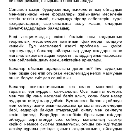
бихевиоризмнің тығырынан босатып алады.
Сонымен казіргі буржуазиялық психологияның ойлаудың
мән-мағынасы және формалары жайындағы мәселенің
тетігін тетігін алмай, тығырыққа тірелу себептерін, түрлі
көзқарастардың сыр-сипатына шолу жасап, олардың
бағыт-бағдарларын баяндадық.
Енді лекциямыздың екінші бөлімін осы тақырыптың
теориялық мәселелерін қамтитын фактілерді талдауға
кешейік. Бұл мәселедегі өзекті проблема — қазіргі
зерттеулерде балалар ойлауы-ның даму жолдары және
мағыналық жағын ащып көрсетіп, олардың ақыл-парасаты
мен сөйлеуінің даму ерекшеліктеріне арналады.
Балалар ойының ақылдылығы деген не? Бұл сұрақтың
мәні біздің сөз етіп отырған мәселеміздің негізгі мазмұнын
ашып беруге тиіс деп санаймын.
Балалар психологиясының кез келген мәселесі әр
тарапты, әрі күрделі, сан-салалы. Осы жайтты ескеріп,
мен тек бір ғана мәселені бөліп алып, соған баса назар
аударған тиімді олар деймін. Бұл мәселе баланың ойлауы
мен сөйлеуі және ақыл-парасатқа қатысты мәселелердің
бәрі, өздеріңіз байқап отырғандай ойлау мен сөйлеуге
келіп тіреледі. Вюрцбург мектебінің бірсыпыра өкілдері
ойлауды зерттегенде сөз, сөйлеу мағынаның сыртқы
көрінісі немесе сыртқы жамылғысы, олйды сенімді түрде
жеткізу құралы ретінде қызмет атқарғанымен, ойлаудың