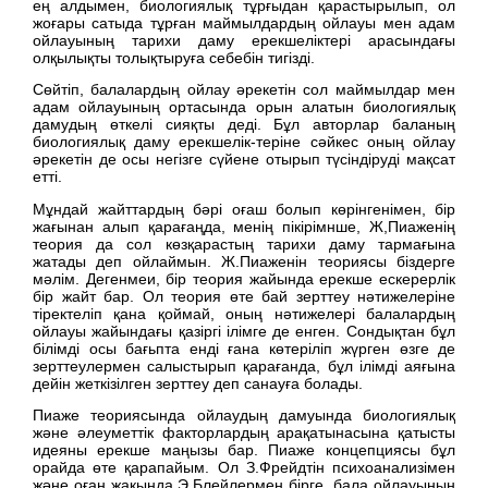
ең алдымен, биологиялық тұрғыдан қарастырылып, ол
жоғары сатыда тұрған маймылдардың ойлауы мен адам
ойлауының тарихи даму ерекшеліктері арасындағы
олқылықты толықтыруға себебін тигізді.
Сөйтіп, балалардың ойлау әрекетін сол маймылдар мен
адам ойлауының ортасында орын алатын биологиялық
дамудың өткелі сияқты деді. Бұл авторлар баланың
биологиялық даму ерекшелік-теріне сәйкес оның ойлау
әрекетін де осы негізге сүйене отырып түсіндіруді мақсат
етті.
Мұндай жайттардың бәрі оғаш болып көрінгенімен, бір
жағынан алып қарағаңда, менің пікірімнше, Ж,Пиаженің
теория да сол көзқарастың тарихи даму тармағына
жатады деп ойлаймын. Ж.Пиаженін теориясы біздерге
мәлім. Дегенмеи, бір теория жайында ерекше ескерерлік
бір жайт бар. Ол теория өте бай зерттеу нәтижелеріне
тіректеліп қана қоймай, оның нәтижелері балалардың
ойлауы жайындағы қазіргі ілімге де енген. Сондықтан бұл
білімді осы бағьпта енді ғана көтеріліп жүрген өзге де
зерттеулермен салыстырып қарағанда, бұл ілімді аяғына
дейін жеткізілген зерттеу деп санауға болады.
Пиаже теориясында ойлаудың дамуында биологиялық
және әлеуметтік факторлардың арақатынасына қатысты
идеяны ерекше маңызы бар. Пиаже концепциясы бұл
орайда өте қарапайым. Ол З.Фрейдтін психоанализімен
және оған жақында Э.Блейлермен бірге, бала ойлауының