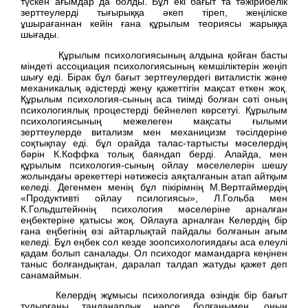
түскен ағымдар да болды. Бұл екі бағыт та тәжірибелік
зерттеулерді тығырыққа әкеп тіреп, жеңіліске
ұшырағаннан кейін ғана құрылым теориясы жарыққа
шығады.
Құрылым психологиясының алдына қойған басты
міндеті ассоциация психологиясының кемшіліктерін жеңіп
шығу еді. Бірак бұл бағыт зертгеулердегі виталистік және
механикалық әдістерді жеңу қажеттігін мақсат еткен жоқ.
Құрылым психология-сының аса тиімді болған сәті оның
психологиялық процестерді бейнелеп көрсетуі. Құрылым
психологиясының межелеген мақсаты ғылыми
зерттеулерде витализм мен механицизм тәсілдеріне
соқтықпау еді. бұл орайда талас-тартысты мәселердің
бәрін К.Коффка толық баяндап берді. Алайда, мен
құрылым психология-сының ойлау мәселелерін шешу
жолындағы әрекеттері нәтижесіз аяқталғанын атап айтқым
келеді. Дегенмен менің бұл пікірімнің М.Вертгаймердің
«Продуктивті ойлау псилогиясы», Л.Гольба мен
К.Гольдштейннің психология мәселеріне арналған
еңбектеріне қатысы жоқ. Ойлауға арналған Келердің бір
ғана еңбегінің өзі айтарлықтай пайдалы болғанын ағым
келеді. Бұл еңбек сол кезде зоопсихологиядағы аса елеулі
қадам болып саналады. Ол психодог мамандарға кеңінен
таныс болғандықтан, даралап талдап жатуды қажет деп
санамаймын.
Келердің жұмысы психологияда өзіндік бір бағыт
тудырғаны таңданарлық нәрсе болғанымен, оның