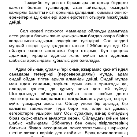
Тәжірибе жү ргізген бірсыпыра авторлар біздерге
қажетті болған түсініктерді, атап айтқанда, осындай
қажырлы бағытты иісті орнында қолданып, ойымыз бен іс-
әрекеітерімізді онан әрі арай өрістетіп отыруға мәжбүрміз
дейді.
Сол кездегі психолог мамандар ойлауды дамытуда
ассоциация бағыты және қажырлылык бағдар өзара бірігіп
қолда-нылатындырын өздерінше түсіндірді. Сол кездегі
мұндай пікірді қызу қолдаған ғалым Г.Эббингауз еді. Оя
ойлауға өзінше анықтама бере отырып, бұл процесс
адамның тұрақты идеясы және құйын мен идеялык
шабысы арасындағы құбылыс деп бағалады.
Адам ойының құрамы ‘әрі оның ажырамас қасиеті идея
санадары тегеурінді (персеверациялы) мүлде, адам
ондай ойдан тіптен арыла алмайды дейді. Ондай мүлде
мен идея сананың төрінен орын альш орнығады да,
олардан қашсаң да құтылу қиын деп ой түйеді.
Шындығында ойлаудағы күйын және шабыс деген
түсшіктер сананың қалыпты жағдайынан ауытқып, сырқат
күйге ұшырауы емес пе. Ойлау үнемі бір орында, бір
қалыпты тапжылмай тұра бере ме, әлде ол дамыл,
өзгерістерге ұшырай ма? Осы сұрақтың өзі-ақ ойлаудың
біраз сыр-сипатын аңғартса керек. Ойлаудағы күйын мен
шабыс жайыңдағы Эббингауз бен оның пікірлестерінің
бағытын біздер ассоциация психологаясының шарықтау
шегіне жеткен көрініс деп атаймыз. Бірақ психологияның