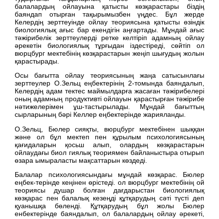
балалардың ойлауына қатысты көзқарастары біздің
баяндап отырған тақырымызбен үңдес. Бұл жерде
Келердің зерттеуінде ойлау теориясына қатысты өзіндік
биологиялық ағыс бар екендігін аңғартады. Мұндай ағыс
тәжірибелік зерттеулерді ретке келтіріп адамның ойлау
әрекетін биологиялық тұрғыдан іздестіреді, сөйтіп ол
вюрцбург мектебінің көзқарастарын жеңіп шығудың жолын
қарастырады.
Осы бағытта ойлау теориясының жаңа сатысынлағы
зерттеулер О.Зельц еңбектерінің 2-томында баяндалып,
Келердің адам тектес маймылдарға жасаған тәжірибелері
оның адамның продуктивті ойлауын қарастырған тәжірибе
нәтижелерімен ұш-тастырылады. Мұндай бағыттың
сырларының бәрі Келлер еңбектерінде жарияланды.
О.Зельц, Бюлер сияқты, вюрцбург мектебінен шыққан
және ол бұл мектеп пен құрылым психологиясының
қағидаларын қосьш алып, олардың көзқарастарын
ойлаудағы биол гиялық теориямен байланыстыра отырып
өзара ымыраласты мақсаттарын көздеді.
Балалар психологиясындағы мұндай көзқарас. Бюлер
еңбек-терінде кеңінен өрістеді. ол вюрцбург мектебінің ой
теориясы душар болған дағдарыстан биологиялық
көзқарас пен балалық кезеңді құтқарудың сәті түсті деп
қуанышқа бөленді. Құтқарудың бұл жолы Бюлер
енбектерінде баяндалып, ол балалардың ойлау әрекеті,