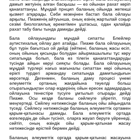
дамып жетуінің алған басқышы — өз ойынан рахат көріп
қанағаттануы. Мұндай прнцип баланың ойында жетекші
қызмет атқарады. Сәби кезеңінен бастап бала ойлауы
арқылы, Пиаженің айтуынша, оның өзінің жартылай соқыр
сезімі биологаялық әрекетімен ұштасьш, одан қалайда
рахат табу бағы тында дамиды дейді.
Бала ойлауындағы мұндай сипатты Блейлер
аутистихалық ойлау деп атайды. Пиаже бала ойлауының
бұл түрін бағытсыз ой дейді (өйткені, баланың жасы өсіп,
оның ойының қисынды болудан айырмашылығы тұс көру
сипатыңда болып, бала өз тілегін қанағаттандаруды
түсінде айқын көруі сияқты болады. Бала ойлауының
мұңдай түрлері нағыз мағыналы сипаттан көрі ойының
ерікті түрдегі армандау сипатында дамитындығын
көрсетеді. Дегенмен, баланың даму процесі үнемі
әлеуметтік ортаның жағдайына тәуелді больш
отыратындықтан олар өздерінің ойын ересек адамдардың
ойлауына тенестіре түсуіге ұмтылып отырады дейді
Пиаже. Осы кезде баланы сөйлеуге үйретіп, тілді
меңгертеді. Сөйлеу нәтижесінде баланың ойы айқындала
түседі. Сөйлесу нәтижесінде баланың әлеуметтік ортамен
қарым-қатынасы дамиды. Бала әлеуметгік ортада
өзгелердің де ойын түсініп, оларға жауап беруге үйренеді,
сөйтіп, оның өзіндік ойы қарым-қатынае жасау
нәтижесінде өрістей бермек дейді.
Баланың әлеуметгік оргада қарым-қатынас жасауына