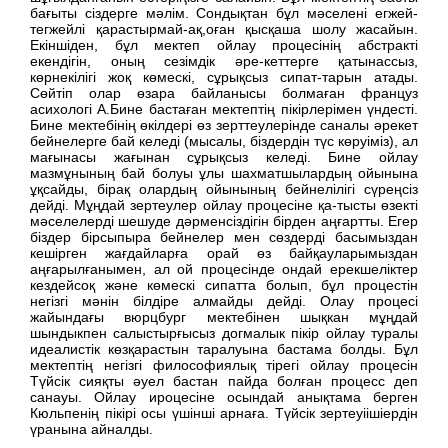
бағыты сіздерге мәлім. Сондықтан бұл мәселені егжей-
тегжейлі қарастырмай-ақ,оған қысқаша шолу жасайын.
Екіншіден, бұл мектеп ойлау процесінің абстракті
екендігін, оның сезімдік әре-кеттерге қатынассыз,
көрнекілігі жоқ көмескі, сұрықсыз сипат-тарын атады.
Сөйтіп олар өзара байланысы болмаған француз
асихологі А.Бине бастаған мектептің пікірлерімен үндесті.
Бине мектебінің өкілдері өз зерттеулерінде саналы әрекет
бейнелерге бай келеді (мысалы, біздердін түс көруіміз), ал
мағынасы жағынан сұрықсыз келеді. Бине ойлау
мазмұнының бай болуы ұлы шахматшылардың ойынына
ұқсайды, бірақ олардың ойынының бейнелілігі сүреңсіз
дейді. Мұңдай зертеулер ойлау процесіне қа-тысты өзекті
мәселелерді шешуде дәрменсіздігін бірден аңғартты. Егер
біздер бірсыпыра бейнелер мен сөздерді басымыздан
кешірген жағдайларға орай өз байқауларымыздан
аңғарылғанымен, ал ой процесінде ондай ерекшеліктер
кездейсоқ және көмескі сипатта болып, бұл процестін
негізгі мәнін білдіре алмайды дейді. Олау процесі
жайындағы вюрцбург мектебінен шықкан мұңдай
шындыкпен салыстырғысыз догмалык пікір ойлау туралы
идеалистік көзқарастын таралуына бастама болды. Бұл
мектептің негізгі философиялық тірегі ойлау процесін
Түйсік сияқты әуел бастан пайда болған процесс деп
санауы. Ойлау ироцесіне осындай анықтама берген
Кюльпенің пікірі осы үшінші арнаға. Түйсік зертеуіішіердін
үранына айналды.