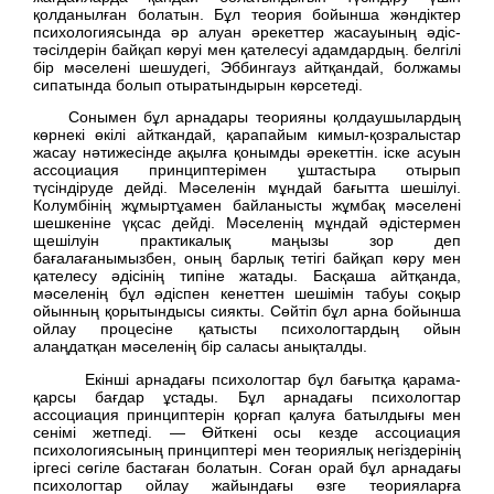
қолданылған болатын. Бұл теория бойынша жәндіктер
психологиясында әр алуан әрекеттер жасауының әдіс-
тәсілдерін байқап көруі мен қателесуі адамдардың. белгілі
бір мәселені шешудегі, Эббингауз айтқандай, болжамы
сипатында болып отыратындырын көрсетеді.
Сонымен бұл арнадары теорияны қолдаушылардың
көрнекі өкілі айткандай, қарапайым кимыл-қозралыстар
жасау нәтижесінде ақылға қонымды әрекеттін. іске асуын
ассоциация принциптерімен ұштастыра отырып
түсіндіруде дейді. Мәселенін мұндай бағытта шешілуі.
Колумбінің жұмыртұамен байланысты жұмбақ мәселені
шешкеніне үқсас дейді. Мәселенің мұндай әдістермен
щешілуін практикалық маңызы зор деп
бағалағанымызбен, оның барлық тетігі байқап көру мен
қателесу әдісінің типіне жатады. Басқаша айтқанда,
мәселенің бұл әдіспен кенеттен шешімін табуы соқыр
ойынның қорытындысы сиякты. Сөйтіп бұл арна бойынша
ойлау процесіне қатысты психологтардың ойын
алаңдатқан мәселенің бір саласы анықталды.
Екінші арнадағы психологтар бұл бағытқа қарама-
қарсы бағдар ұстады. Бұл арнадағы психологтар
ассоциация принциптерін қорғап қалуға батылдығы мен
сенімі жетпеді. — Өйткені осы кезде ассоциация
психологиясының принциптері мен теориялық негіздерінің
іргесі сөгіле бастаған болатын. Соған орай бұл арнадағы
психологтар ойлау жайындағы өзге теорияларға