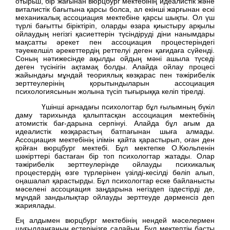
отырьш, бір жағынан вюрцбург мектебінің идеалистік және
виталистік бағытына қарсы болса, ал екінші жарғынан ескі
механикалық ассоциация мектебіне қарсы шықты. Ол үш
түрлі бағытты біріктіріп, оларды өзара қиыстыру арқылы
ойлаудың негізгі қасиеттерін түсіндіруді діни нанымдары
мақсатты әрекет пен ассоциация процестеріндегі
тәуекелшіл әрекеттердің реттелуі деген қағидаға сүйенді.
Соның нәтижесінде ақылды ойдың мәні ашыла түседі
деген түсінігін ақтамақ болды. Алайда ойлау процесі
жайындағы мұндай теориялық көзқарас пен тәжірибелік
зерттеулерінің қорытындыларын ассоциация
психологиясынын жолына түсіп тығырыққа келіп тірелді.
Үшінші арнадағы психологтар бұл ғылымның бүкіл
даму тарихында қалыптасқан ассоциация мектебінің
атомистік бағ-дарына серпінуі. Алайда бұл ағым да
идеалистік көзқарастың батпағынан шыға алмады.
Ассоциация мектебінің ілімін қайта қарастырып, оған ден
қойған вюрцбург мектебі. Бұл мектепке О.Кюльпенін
шәкірттері бастаған бір топ психологтар жатады. Олар
тәжірибелік зерттеулерінде ойлауды психикалық
процестердің өзге түрлерінен үзілді-кесілді бөліп алып,
оңашалап қарастырды. Бұл психологтар еске байланысты
мәселені ассоциация заңдарына негіздеп іздестірді де,
мұндай зандылықтар ойлауды зерттеуде дәрменсіз деп
жариялады.
Ең алдымен вюрцбург мектебінің нендей мәселермен
шұғылданғанын естеріңізге салайын. Бұл мектептің басты