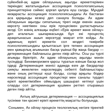
сүйенбей-ақ адам ойлауының ақылды әрекетгерімен
төркіндес жататындығын ассоциация психологаясының
принциптеріне сәйкес қорғап қалуға күш салды. Мұндай
көзқарасты ассоциация психологиясындағы Ах бастаған
аса қарқынды кезеңі деп санауға болады. Ах адам
ойлауынын ақылды сипатының тірегі неде екенін ашып
көрсету ниетімен оны ерік процесімен ұштастырғысы
келді. Ол өзінің алғашқы еңбегі «Ерік әрекет және ойлау»
деп аталатын шығармасында бұл екі процестің
арақатынасын ашып көрсетуді мақсат етіп койды. Ах
адамның ерікті әрекетін сол кездегі тәжірибе
психологиясындағы қалыптасып ірге тепкен ассоциация
мен қажырлық ағымынан басқа үшінші бір жаңа бағдар —
детерминация байланысы деген пікір айтты. Осы үш түрлі
ағымды біріктіріп, Ах адам ойлауының ақылды мәнін
түсіндірді. Бихевиоризмге қарсы түратын өзінше басқа жол
іздеді. Детерминация мәнісі адамда өзге де бағдарлар
сияқты жекелеген нәрселердің себепті байланыстары
және оның реттеуші күші болды, солар арқылы біздер
нәрселерді ассоциация процестері мен саналы түрдегі
ерікті әрекетімізбен оймыздың шашырап кетпеуі үшін
оларды сол детерминация қүшімен реттеп отырамыз
деген пікір айтты.
Ахтың айтуынша детерминация — ассоциациялык
түсінікке тән қасиет ерікті әрекеттің мақсатты болуында.
Сонымен, Ах ойлау процесін теологиялық негізге тіректей