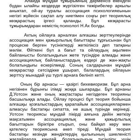
Алайда мүңдай тұжырымның дәрменсіз екендігін
бүдан ылайғы кездерде жүргізілген тәжірибелер аркылы
аныктап, ой-ау туралы ассоциация психологияеынын
негізгі жүйесін сақтап алу ниетімен соңғы рет теориялық
көзқарастың іргесі қаланды. Бұл көзқарасты
тұжырымдаран немістің психологі Н.Ах болды.
Ахтың ойлауға арналған алғашкы зерттеулерінде
ассоциация мен қажырлылық бағыттары тұрғысынан бұл
процеске берген түсініктерді жеткіліксіз деп тапқаны
мәлім. Өйткені бүл а бағыт та ойлаудың ақылмен
байланысты болатындығын жете түсіндіре алмады және
ассоциациялық байланыстардың өздері де жан-жақты
болатындығы ескерілмеді. Соның салдарынан мұндай
көзқарастар сәтсіздікке ұшырап, балалардың ойлауын
зерттсу мынадай үш түрлі арнаға бөлініп кетті.
Оның бір арнасы — қазіргі бихевиоризм. Бұл арна
негізінен бұрынғы ілімді жоққа шығарады. Бұл арнаны
Д.Уотсон және оның жақтастары негіздеген теорияны
басшылыққа алады. Ойлау процесі бұл теория бойынша
алғашқы қозғалыстардың қарапайым ассоциациялармен
алмасуы бастапқы сипатта, не ашық түрінде көрінеді.
Уотсон теориясы мұндай пікірді аяғына дейін жеткізу
мақсатымен ассоциациялық және қажырлылық
бағыттарын біріктіре отырып, оны байқап көру мен
қателесу теориясына әкеп тіреді. Мұндай теория
бастапқы кезінде жәндіктердің қылығының шиеленісті
жағдайларда қандай болатындығын түсіндіру үшін