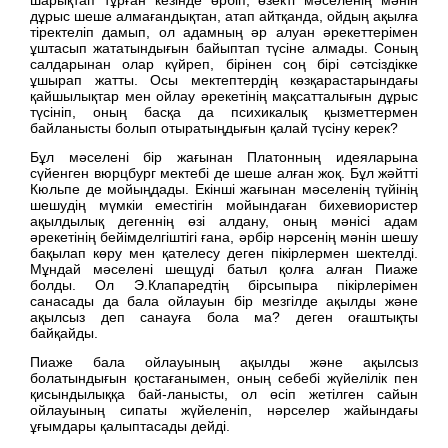
дұрыс шеше алмағандықтан, атап айтқанда, ойдың ақылға
тіректеліп дамып, ол адамның әр алуан әрекеттерімен
ұштасып жататындығын байыптап түсіне алмады. Соның
салдарынан олар күйреп, бірінен соң бірі сәтсіздікке
ұшырап жатты. Осы мектептердің көзқарастарындағы
қайшылықтар мен ойлау әрекетінің мақсатталығын дұрыс
түсініп, оның басқа да психикалық қызметтермен
байланысты болып отыратыңдығын қалай түсіну керек?
Бұл мәселені бір жағынан Платонның идеяларына
сүйенген вюрцбург мектебі де шеше алған жоқ. Бұл жәйтті
Кюльпе де мойыңдады. Екінші жағынан мәселенің түйінің
шешудің мүмкіи еместігін мойындаған бихевиористер
ақылдылық дегеннің өзі алдану, оның мәнісі адам
әрекетінің бейімделгіштігі ғана, әрбір нәрсенің мәнін шешу
бақылап көру мен қателесу деген пікірлермен шектелді.
Мұндай мәселені шещуді батыл қолға алған Пиаже
болды. Ол Э.Клапаредтің бірсыпыра пікірлерімен
санасады да бала ойлауын бір мезгілде ақылды және
ақылсыз деп санауға бола ма? деген оғаштықты
байқайды.
Пиаже бала ойлауының ақылды және ақылсыз
болатындығын қостағанымен, оның себебі жүйелілік пен
қисындылыққа бай-ланысты, ол өсіп жетілген сайын
ойлауының сипаты жүйеленіп, нәрселер жайындағы
ұғымдары қалыптасады дейді.