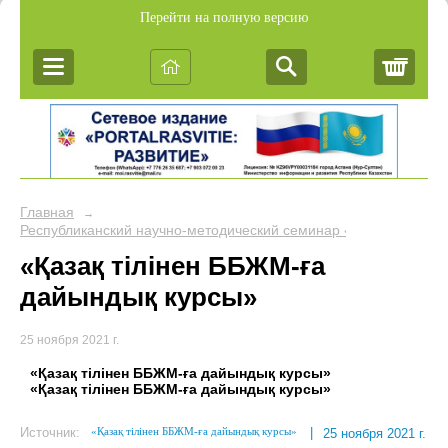
Перейти на полную версию
Корз
Главная
→
Республиканский научно-методический семинар «Обобщение пе
«Қазақ тілінен ББЖМ-ға
дайындық курсы»
25 ноября 2021 г.
«Қазақ тілінен ББЖМ-ға дайындық курсы»
«Қазақ тілінен ББЖМ-ға дайындық курсы»
«Қазақ тілінен ББЖМ-ға дайындық курсы»
Источник:
|
25 ноября 2021 г.