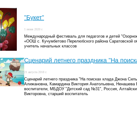
"Букет"
1 июня 2020 г.
Международный фестиваль для педагогов и детей "Озорное 
«ООШ с. Кучумбетово Перелюбского района Саратовской о
учитель начальных классов
Сценарий летнего праздника "На поис
21 августа 2018 г.
Сценарий летнего праздника "На поисках клада Джона Силь
Алижановна, Камардина Виктория Анатольевна, Ненашева 
воспитатели, МБДОУ "Детский сад №31", Россия, Алтайски
Викторовна, старший воспитатель