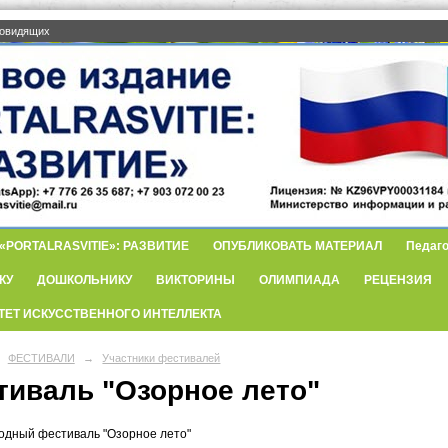
бовидящих
PORTALRASVITIE»: РАЗВИТИЕ
ОПУБЛИКОВАТЬ МАТЕРИАЛ
Педаго
КУ
ДОШКОЛЬНИКУ
ВИКТОРИНЫ
ОЛИМПИАДА
РЕЦЕНЗИЯ
ТЕТ ИСКУССТВЕННОГО ИНТЕЛЛЕКТА
ФЕСТИВАЛИ
→
Участники фестивалей
тиваль "Озорное лето"
дный фестиваль "Озорное лето"