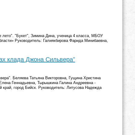
лето". "Букет", Зимина Дина, ученица 4 класса, МБОУ
бласти» Руководитель: Галиякбирова Фарида Минибаевна,
ках клада Джона Сильвера"
вера". Беляева Татьяна Викторовна, Гущина Христина
Елена Геннадьевна, Тырышкина Галина Андреевна -
й край, город Бийск. Руководитель: Литусова Надежда