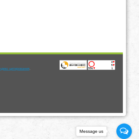
.
Message us