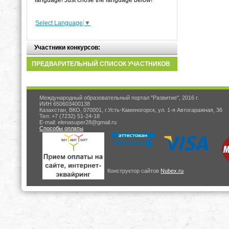
language! Just chose the language below!
Select Language
▼
Участники конкурсов:
ПРЕДВАРИТЕЛЬНЫЙ СПИСОК УЧАСТНИКОВ
Международный образовательный портал "Развитие", 2016 г.
ИИН 650603400138
Казахстан, ВКО, 070001, г.Усть-Каменогорск, ул. 1-я Автогаражная, 36
Тел: +7 (7232) 51-24-18
E-mail: elenasuper28@gmail.ru
Способы оплаты
Конструктор сайтов
Nubex.ru