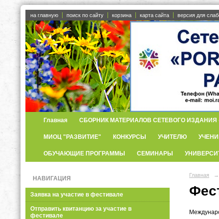
на главную
поиск по сайту
корзина
карта сайта
версия для сла
Главная
СБОРНИК МАТЕРИАЛОВ СЕТЕВОГО ИЗДАНИЯ «
МИОЦ "РАЗВИТИЕ"
КОНКУРСЫ
УЧИТЕЛЮ
УЧЕНИ
ОБУЧАЮЩИЕ ПРОГРАММЫ
СЕМИНАРЫ
УНИВЕРСИ
Главная
→
НАВИГАЦИЯ
Фес
Заявка на участие в фестивале
Отправить квитанцию за участие в
Междунаро
фестивале