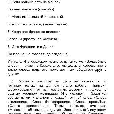
3. Если больше есть не в силах,
Скажем маме мы (спасибо).
4. Мальчик вежливый и развитый,
Говорит, встречаясь, (здравствуйте).
5. Когда нас бранят за шалости,
Говорим (прости, пожалуйста).
6. И во Франции, и в Дании
На прощание говорят (до свидания).
Учитель: И в казахском языке есть такие же «Волшебные
слова». Живя в Казахстане, мы должны хорошо знать
такие слова, ведь это помогает нам общаться друг с
другом.
З). Работа в микрогруппах. Дети рассаживаются по
группам только на данном этапе работы. Принцип
формирования группы: мальчики, девочки, учащиеся с
разным уровнем мотивации (4-5 человек). Задание:
составить мини-диалоги с каждой группой слов. «Слова
извинения», «Слова благодарения», «Слова -просьбы»,
«Слова -приветствия». Темы: «Школа», «Аптека»,
«Магазин», «В семье» и другие. Заполнить таблицу (всем
группам раздаётся раздаточный материал). Соединить