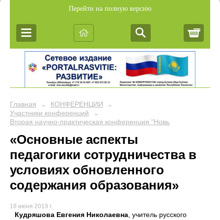
Перейти на полную версию
Корз
Главная
КОНФЕРЕНЦИИ
→
→
Участники конференций
→
Вторая научно-практическая конференция "Новые подходы в об
«Основные аспекты
педагогики сотрудничества в
условиях обновленного
содержания образования»
18 июня 2019 г.
Кудряшова Евгения Николаевна
, учитель русского