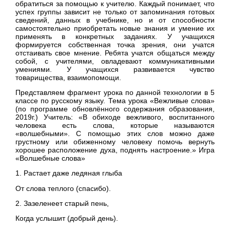
обратиться за помощью к учителю. Каждый понимает, что
успех группы зависит не только от запоминания готовых
сведений, данных в учебнике, но и от способности
самостоятельно приобретать новые знания и умение их
применять в конкретных заданиях. У учащихся
формируется собственная точка зрения, они учатся
отстаивать свое мнение. Ребята учатся общаться между
собой, с учителями, овладевают коммуникативными
умениями. У учащихся развивается чувство
товарищества, взаимопомощи.
Представляем фрагмент урока по данной технологии в 5
классе по русскому языку. Тема урока «Вежливые слова»
(по программе обновлённого содержания образования,
2019г.) Учитель: «В обиходе вежливого, воспитанного
человека есть слова, которые называются
«волшебными». С помощью этих слов можно даже
грустному или обиженному человеку помочь вернуть
хорошее расположение духа, поднять настроение.» Игра
«Волшебные слова»
1. Растает даже ледяная глыба
От слова теплого (спасибо).
2. Зазеленеет старый пень,
Когда услышит (добрый день).