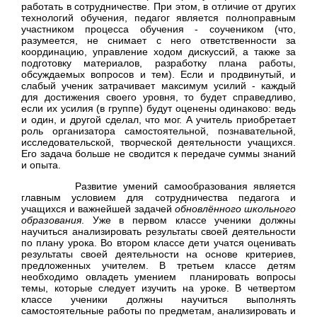
работать в сотрудничестве. При этом, в отличие от других
технологий обучения, педагог является полноправным
участником процесса обучения - соучеником (что,
разумеется, не снимает с него ответственности за
координацию, управление ходом дискуссий, а также за
подготовку материалов, разработку плана работы,
обсуждаемых вопросов и тем). Если и продвинутый, и
слабый ученик затрачивает максимум усилий - каждый
для достижения своего уровня, то будет справедливо,
если их усилия (в группе) будут оценены одинаково: ведь
и один, и другой сделал, что мог. А учитель приобретает
роль организатора самостоятельной, познавательной,
исследовательской, творческой деятельности учащихся.
Его задача больше не сводится к передаче суммы знаний
и опыта.
Развитие умений самообразования является
главным условием для сотрудничества педагога и
учащихся и важнейшей задачей
обновлённого школьного
образования
. Уже в первом классе ученики должны
научиться анализировать результаты своей деятельности
по плану урока. Во втором классе дети учатся оценивать
результаты своей деятельности на основе критериев,
предложенных учителем. В третьем классе детям
необходимо овладеть умением планировать вопросы
темы, которые следует изучить на уроке. В четвертом
классе ученики должны научиться выполнять
самостоятельные работы по предметам, анализировать и