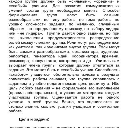
каждой группе должен быть «сильный», «средний» и
«слабый» ученики. Для развития коммуникативных
умений состав групп необходимо менять. Способы
формирования групп могут быть самыми
разнообразными: по типу работы, по теме работы, по
уровню сложности задания, по желанию, случайным
образом, по определённому признаку, по выбору лидера
или «не лидера». Группе дается одно задание, но при
его выполнении предусматривается распределение
ролей между членами группы. Роли могут распределяться
как учителем, так и учениками внутри группы. Роли могут
быть самыми разнообразными: организатора, аудитора,
репортёра, генератора идей, координатора времени,
режиссера, консультанта, контролера и др. Учитель сам
выбирает члена группы, который должен отчитаться за
задание. Это может быть и «слабый» ученик. Способность
«слабого» учащегося обстоятельно изложить результат
совместной работы означает, что группа справилась с
заданием и учебно-педагогическая цель достигнута. Ибо
цель любого задания – не формальное его выполнение
(правильно/неправильно), а усвоение материала каждым
участником группы. Оценивается работа не одного
ученика, а всей группы. Важно, что оцениваются не
столько знания, сколько усилия учащихся и совместная
работа.
Цели и задачи:
-овладение знаниями, умениями и навыками каждым