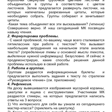
объединиться в группы в соответствии с цветом
листочков. Затем предлагается развернуть листочки, на
которых напечатаны разрезанные цитаты, которые
необходимо собрать. Группы собирают и зачитывают
цитаты.
-Какая тема объединяет все эти высказывания?
(чтение)
Совершенно верно. И наш сегодняшний МК посвящен
навыку чтения.
2. Формулировка проблемы.
- С какой проблемой, по-вашему, чаще всего сталкивается
пятиклассник при работе с текстом? Что вызывает
наибольшие затруднения на начальном этапе анализа
текста?
(определение темы и основной мысли текста,
выделение нужной информации).
Безусловно. И сейчас я
продемонстрирую, какие способы решения данной
проблемы использую в своей работе.
3. Работа в группах.
Группам раздаются информационные буклеты и
предлагается выполнить задания к тексту по стратегии
«Руководимое чтение» (см. приложение)
4. Рефлексия.
На доску вывешиваются изображения мусорной корзины,
шкатулки и ящика с инструментами. Участникам МК
раздаются стикеры, на которых предлагается написать
ответы на 3 вопроса:
1) Что интересного для себя вы узнали из сегодняшнего
мастер-класса? (приклеить на шкатулку)
2) Какие из полученных знаний будете использовать в