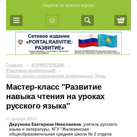
Перейти на полную версию
Корз
Главная
КОНФЕРЕНЦИИ
→
→
Участники конференций
→
Вторая научно-практическая конференция "Новые подходы в об
Мастер-класс "Развитие
навыка чтения на уроках
русского языка"
27 декабря 2019 г.
Дерунова Екатерина Николаевна
, учитель русского
языка и литературы, КГУ "Железинская
общеобразовательная средняя школа № 2 отдела