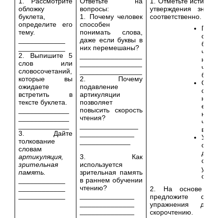
1. Рассмотрите
Ответьте на
1. Отметьте истинны
обложку
вопросы:
утверждения знак
буклета,
1. Почему человек
соответственно.
определите его
способен
Прим
тему.
понимать слова,
спос
____________
даже если буквы в
букв
____________
них перемешаны?
чтен
2. Выпишите 5
________________
науч
слов или
________________
чит
словосочетаний,
________________
быст
которые вы
2. Почему
Осво
ожидаете
подавление
скор
встретить в
артикуляции
нево
тексте буклета.
позволяет
ес
_____________
повысить скорость
науч
_____________
чтения?
чи
_____________
_______________
верт
3. Дайте
______________
Учит
толкование
_____________
скор
словам
дома
артикуляция,
3. Как
само
зрительная
используется
удоб
память.
зрительная память
один
____________
в раннем обучении
____________
чтению?
2. На основе про
____________
______________
предложите свой
______________
упражнения для 
______________
скорочтению.