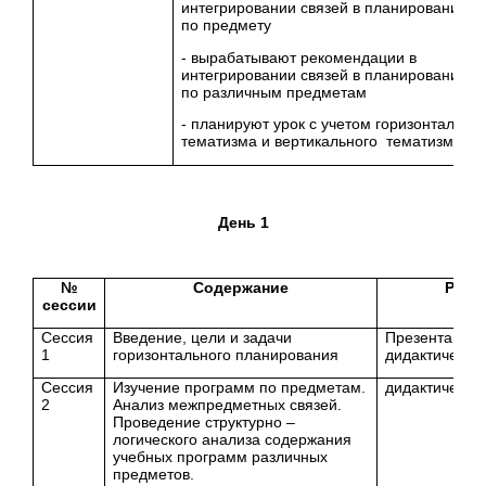
интегрировании связей в планировании у
по предмету
- вырабатывают рекомендации в
интегрировании связей в планировании у
по различным предметам
- планируют урок с учетом горизонтально
тематизма и вертикального тематизма
День 1
№
Содержание
Ресу
сессии
Сессия
Введение, цели и задачи
Презентация,
1
горизонтального планирования
дидактически
Сессия
Изучение программ по предметам.
дидактически
2
Анализ межпредметных связей.
Проведение структурно –
логического анализа содержания
учебных программ различных
предметов.