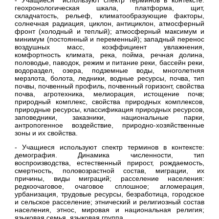
геохронологическая шкала, платформа, щит,
складчатость, рельеф, климатообразующие факторы,
солнечная радиация, циклон, антициклон, атмосферный
фронт (холодный и теплый); атмосферный максимум и
минимум (постоянный и переменный); западный перенос
воздушных масс, коэффициент увлажнения,
комфортность климата, река, пойма, речная долина,
половодье, паводок, режим и питание реки, бассейн реки,
водораздел, озера, подземные воды, многолетняя
мерзлота, болота, ледники, водные ресурсы, почва, тип
почвы, почвенный профиль, почвенный горизонт, свойства
почва, агротехника, мелиорация, истощение почв;
природный комплекс, свойства природных комплексов,
природные ресурсы, классификация природных ресурсов,
заповедники, заказники, национальные парки,
антропогенное воздействие, природно-хозяйственные
зоны и их свойства.
- Учащиеся используют спектр терминов в контексте:
демография. Динамика численности, тип
воспроизводства, естественный прирост, рождаемость,
смертность, половозрастной состав, миграции, их
причины, виды миграций; расселение населения:
редкоочаговое, очаговое сплошное; агломерация,
урбанизация, трудовые ресурсы, безработица, городское
и сельское расселение; этнический и религиозный состав
населения, этнос, мировая и национальная религия;
языковая семья, языковая группа.