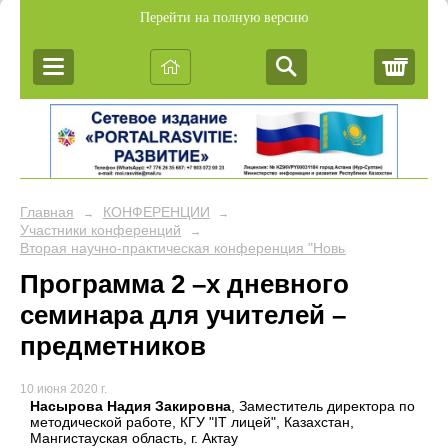
Перейти на полную версию
Корз
Главная
КОНФЕРЕНЦИИ
→
→
Участники конференций
→
Вторая научно-практическая конференция "Новые подходы в об
Программа 2 –х дневного
семинара для учителей –
предметников
10 июня 2020 г.
Насырова Надия Закировна
, Заместитель директора по
методической работе, КГУ "IT лицей", Казахстан,
Мангистауская область, г. Актау