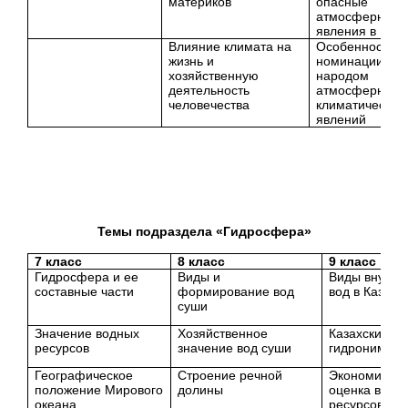
материков
опасные
атмосферные
явления в Каза
Влияние климата на
Особенности
жизнь и
номинации каз
хозяйственную
народом
деятельность
атмосферных 
человечества
климатических
явлений
Темы подраздела «Гидросфера»
7 класс
8 класс
9 класс
Гидросфера и ее
Виды и
Виды внутре
составные части
формирование вод
вод в Казахс
суши
Значение водных
Хозяйственное
Казахские
ресурсов
значение вод суши
гидронимы
Географическое
Строение речной
Экономическ
положение Мирового
долины
оценка водн
океана
ресурсов