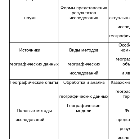
Формы представления
результатов
науки
исследования
актуальные п
исследов
географическо
Особенно
Источники
Виды методов
номинац
географиче
географических данных
географических
объекто
исследований
и явлен
Географические опыты
Обработка и анализ
Казахские на
географиче
географических данных
термин
Географические
Полевые методы
модели
Форм
исследований
представл
результа
исследов