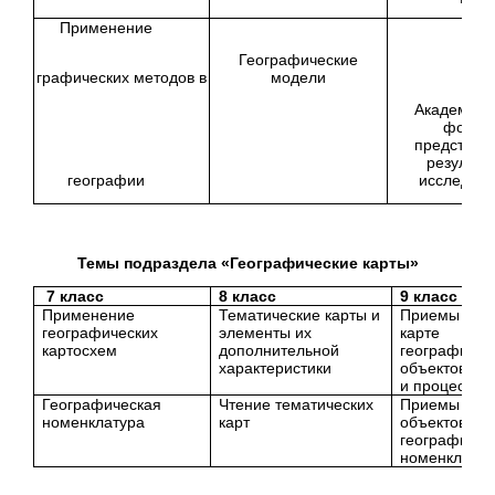
Применение
Географические
графических методов в
модели
Академиче
форм
представл
результа
географии
исследов
Темы подраздела «Географические карты»
7 класс
8 класс
9 класс
Применение
Тематические карты и
Приемы пока
географических
элементы их
карте
картосхем
дополнительной
географичес
характеристики
объектов, я
и процессов
Географическая
Чтение тематических
Приемы пок
номенклатура
карт
объектов
географичес
номенклату