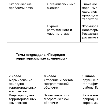
Экологические
Органический мир
Значение при
проблемы почв
океанов
хоронимов (о
охраняемые
природные
территории)
Охрана
Формировани
растительного и
ноосферы. Вк
животного мир
Казахстана в
развитие ноо
Темы подраздела «Природно-
территориальные комплексы»
7 класс
8 класс
9 класс
Формирование
Строение и состав
Крупные физи
природно-
географической
географическ
территориальных
оболочки
районы Казах
комплексов
Виды природно-
Закономерности
Казахские
территориальных
географической
природные
комплексов
оболочки
хоронимы (на