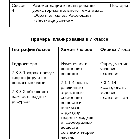
Сессия
Рекомендации к планированию
Постеры, мар
4
урока горизонтального тематизма.
Обратная связь. Рефлексия
«Лестница успеха»
Примеры планирования в 7 классе
География7класс
Химия 7 класс
Физика 7 класс
Гидросфера
Изменения и
Определение
состояния
условия
7.3.3.1 характеризует
веществ
плавания
гидросферу и ее
составные части
7.1.1.4. знать
7.3.1.14-
различные
исследовать
7.3.3.2 объясняет
агрегатные
условия
важность водных
состояния
плавания тел
ресурсов
веществ и
понимать
структуру
твердых,жидкий
и газообразных
веществ
согласно теория
частиц