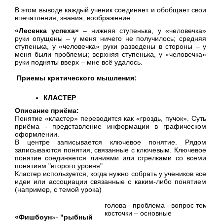
В этом выводе каждый ученик соединяет и обобщает свои
впечатления, знания, воображение
«Лесенка успеха»
– нижняя ступенька, у «человечка»
руки опущены – у меня ничего не получилось; средняя
ступенька, у «человечка» руки разведены в стороны – у
меня были проблемы; верхняя ступенька, у «человечка»
руки подняты вверх – мне всё удалось.
Приемы критического мышления:
КЛАСТЕР
Описание приёма:
Понятие «кластер» переводится как «гроздь, пучок». Суть
приёма - представление информации в графическом
оформлении.
В центре записывается ключевое понятие. Рядом
записываются понятия, связанные с ключевым. Ключевое
понятие соединяется линиями или стрелками со всеми
понятиям "второго уровня".
Кластер используется, когда нужно собрать у учеников все
идеи или ассоциации связанные с каким-либо понятием
(например, с темой урока)
голова - проблема - вопрос темы, 
косточки – основные
«Фишбоун
»-
"рыбный