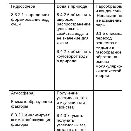
Гидросфера
Вода в природе
Парообразование
и конденсации
8.3.2.1. определяет
8.4.2.6.объяснять
.Ненасыщенные
формирование вод
широкое
и насыщенные
суши
распространение
пары
,уникальные
свойства воды и
8.1.5 описывать
ее значение для
переход
жизни
вещества из
жидкого в
8.4.2.7 объяснять
газообразное и
круговорот воды
обратно на
в природе
основе
молякулярно-
кинетической
теории
Атмосфера
Получение
углекислого газа
Климатообразующие
и изучения его
факторы
свойства
8.3.2.1 анализирует
8.4.3.7. уметь
климатообразующие
получать
факторы
углекислый газ,
доказывать его