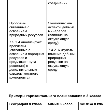
соединений
Проблемы
Экологические
связанные с
аспекты добычи
освоением
минералов
природных ресурсов
(влияние на
окружающую
7.5.1.4.анализирует
среду)
проблемы
,связанные с
7.4.2..6.изучать
освоением породных
влияние добычи
ресурсов и
природных
предлагает пути
ресурсов на
решения( с
окружающую
дополнительным
среду
охватом местного
компонента)
Примеры горизонтального планирования в 8 классе
География 8 класс
Химия 8 класс
Физика 8 класс