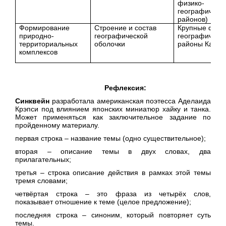
физико-
географичес-к
районов)
Формирование
Строение и состав
Крупные физи
природно-
географической
географическ
территориальных
оболочки
районы Казах
комплексов
Рефлексия:
Синквейн
разработала американская поэтесса Аделаида
Крэпси под влиянием японских миниатюр хайку и танка.
Может применяться как заключительное задание по
пройденному материалу.
первая строка – название темы (одно существительное);
вторая – описание темы в двух словах, два
прилагательных;
третья – строка описание действия в рамках этой темы
тремя словами;
четвёртая строка – это фраза из четырёх слов,
показывает отношение к теме (целое предложение);
последняя строка – синоним, который повторяет суть
темы.