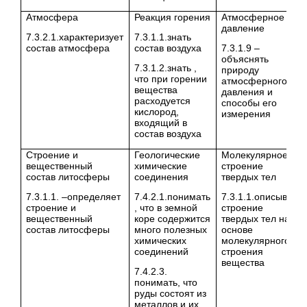
Атмосфера
Реакция горения
Атмосферное
давление
7.3.2.1.характеризует
7.3.1.1.знать
состав атмосфера
состав воздуха
7.3.1.9 –
объяснять
7.3.1.2.знать ,
природу
что при горении
атмосферного
вещества
давления и
расходуется
способы его
кислород,
измерения
входящий в
состав воздуха
Строение и
Геологические
Молекулярное
вещественный
химические
строение
состав литосферы
соединения
твердых тел
7.3.1.1. –определяет
7.4.2.1.понимать
7.3.1.1.описывать
строение и
, что в земной
строение
вещественный
коре содержится
твердых тел на
состав литосферы
много полезных
основе
химических
молекулярного
соединений
строения
вещества
7.4.2.3.
понимать, что
руды состоят из
металлов и их