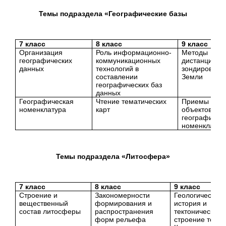
Темы подраздела «Географические базы
7 класс
8 класс
9 класс
Организация
Роль информационно-
Методы
географических
коммуникационных
дистанционн
данных
технологий в
зондировани
составлении
Земли
географических баз
данных
Географическая
Чтение тематических
Приемы пока
номенклатура
карт
объектов
географичес
номенклатур
Темы подраздела «Литосфера»
7 класс
8 класс
9 класс
Строение и
Закономерности
Геологическая
вещественный
формирования и
история и
состав литосферы
распространения
тектоническое
форм рельефа
строение терр