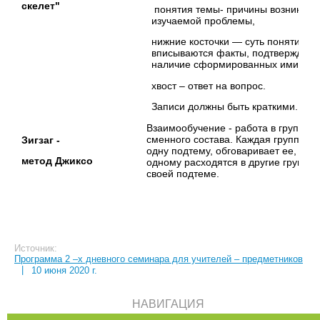
скелет"
понятия темы- причины возникнов
изучаемой проблемы,
нижние косточки — суть понятии- п
вписываются факты, подтверждаю
наличие сформированных ими при
хвост – ответ на вопрос.
Записи должны быть краткими.
Взаимообучение - работа в группах
сменного состава. Каждая группа из
Зигзаг -
одну подтему, обговаривает ее, а за
метод Джиксо
одному расходятся в другие группы 
своей подтеме.
Источник:
Программа 2 –х дневного семинара для учителей – предметников
|
10 июня 2020 г.
НАВИГАЦИЯ