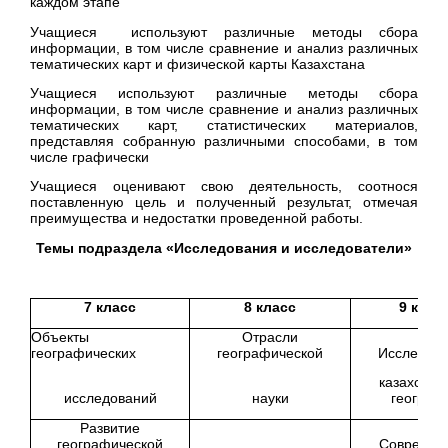
каждом этапе
Учащиеся используют различные методы сбора
информации, в том числе сравнение и анализ различных
тематических карт и физической карты Казахстана
Учащиеся используют различные методы сбора
информации, в том числе сравнение и анализ различных
тематических карт, статистических материалов,
представляя собранную различными способами, в том
числе графически
Учащиеся оценивают свою деятельность, соотнося
поставленную цель и полученный результат, отмечая
преимущества и недостатки проведенной работы.
Темы подраздела «Исследования и исследователи»
7 класс
8 класс
9 клас
Объекты
Отрасли
географических
географической
Исследов
казахстан
исследований
науки
географ
Развитие
географической
Современ