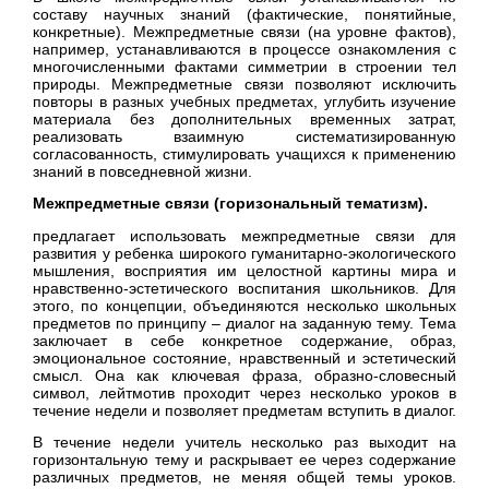
составу научных знаний (фактические, понятийные,
конкретные). Межпредметные связи (на уровне фактов),
например, устанавливаются в процессе ознакомления с
многочисленными фактами симметрии в строении тел
природы. Межпредметные связи позволяют исключить
повторы в разных учебных предметах, углубить изучение
материала без дополнительных временных затрат,
реализовать взаимную систематизированную
согласованность, стимулировать учащихся к применению
знаний в повседневной жизни.
Межпредметные связи (горизональный тематизм).
предлагает использовать межпредметные связи для
развития у ребенка широкого гуманитарно-экологического
мышления, восприятия им целостной картины мира и
нравственно-эстетического воспитания школьников. Для
этого, по концепции, объединяются несколько школьных
предметов по принципу – диалог на заданную тему. Тема
заключает в себе конкретное содержание, образ,
эмоциональное состояние, нравственный и эстетический
смысл. Она как ключевая фраза, образно-словесный
символ, лейтмотив проходит через несколько уроков в
течение недели и позволяет предметам вступить в диалог.
В течение недели учитель несколько раз выходит на
горизонтальную тему и раскрывает ее через содержание
различных предметов, не меняя общей темы уроков.