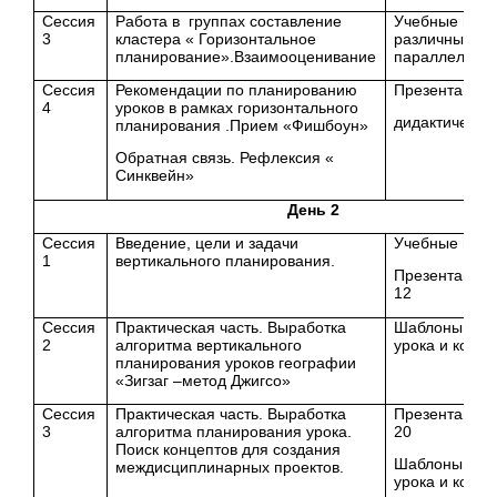
Сессия
Работа в группах составление
Учебные про
3
кластера « Горизонтальное
различным п
планирование».Взаимооценивание
параллелям
Сессия
Рекомендации по планированию
Презентация, 
4
уроков в рамках горизонтального
дидактически
планирования .Прием «Фишбоун»
Обратная связь. Рефлексия «
Синквейн»
День 2
Сессия
Введение, цели и задачи
Учебные про
1
вертикального планирования.
Презентация,
12
Сессия
Практическая часть. Выработка
Шаблоны пла
2
алгоритма вертикального
урока и конце
планирования уроков географии
«Зигзаг –метод Джигсо»
Сессия
Практическая часть. Выработка
Презентация,
3
алгоритма планирования урока.
20
Поиск концептов для создания
Шаблоны пла
междисциплинарных проектов.
урока и конце