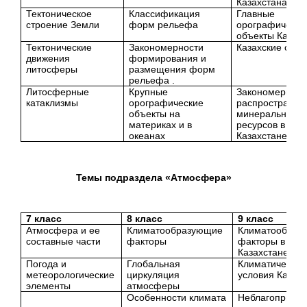
Казахстана
Тектоническое
Классификация
Главные
строение Земли
форм рельефа
орографически
объекты Казах
Тектонические
Закономерности
Казахские оро
движения
формирования и
литосферы
размещения форм
рельефа .
Литосферные
Крупные
Закономерност
катаклизмы
орографические
распространен
объекты на
минеральных
материках и в
ресурсов в
океанах
Казахстане
Темы подраздела «Атмосфера»
7 класс
8 класс
9 класс
Атмосфера и ее
Климатообразующие
Климатообраз
составные части
факторы
факторы в
Казахстане
Погода и
Глобальная
Климатические
метеорологические
циркуляция
условия Казах
элементы
атмосферы
Особенности климата
Неблагоприятн