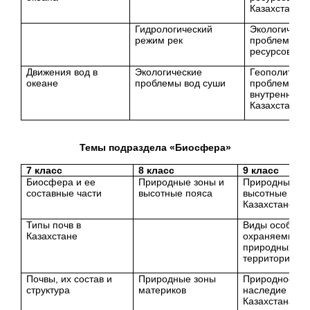
Казахстана
Гидрологический
Экологическ
режим рек
проблемы в
ресурсов
Движения вод в
Экологические
Геополитиче
океане
проблемы вод суши
проблемы
внутренних 
Казахстана
Темы подраздела «Биосфера»
7 класс
8 класс
9 класс
Биосфера и ее
Природные зоны и
Природные зо
составные части
высотные пояса
высотные пояс
Казахстане
Типы почв в
Виды особо
Казахстане
охраняемых
природных
территорий
Почвы, их состав и
Природные зоны
Природное
структура
материков
наследие
Казахстана