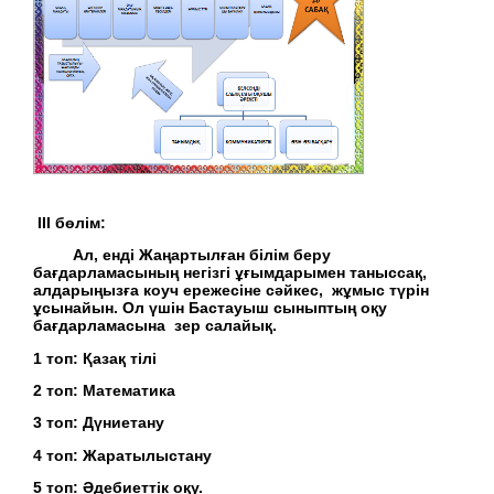
ІІІ бөлім:
Ал, енді Жаңартылған білім беру
бағдарламасының негізгі ұғымдарымен таныссақ,
алдарыңызға коуч ережесіне сәйкес, жұмыс түрін
ұсынайын. Ол үшін Бастауыш сыныптың оқу
бағдарламасына зер салайық.
1 топ: Қазақ тілі
2 топ: Математика
3 топ: Дүниетану
4 топ: Жаратылыстану
5 топ: Әдебиеттік оқу.