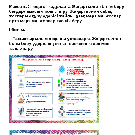
Мақсаты: Педагог кадрларға Жаңартылған білім беру
бағдарламасын таныстыру, Жаңартылған сабақ
жоспарын құру үдерісі жайлы, ұзақ мерзімді жоспар,
орта мерзімді жоспар түсінік беру.
І бөлім:
Таныстырылым арқылы ұстаздарға Жаңартылған
білім беру үдерісінің негізгі ерекшеліктерінмен
таныстыру.