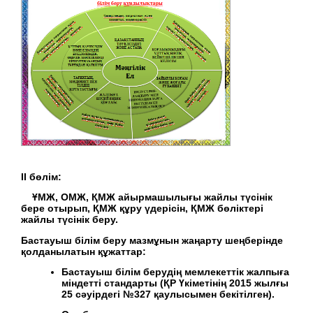
ІІ бөлім:
ҰМЖ, ОМЖ, ҚМЖ айырмашылығы жайлы түсінік
бере отырып, ҚМЖ құру үдерісін, ҚМЖ бөліктері
жайлы түсінік беру.
Бастауыш білім беру мазмұнын жаңарту шеңберінде
қолданылатын құжаттар:
Бастауыш білім берудің мемлекеттік жалпыға
міндетті стандарты (ҚР Үкіметінің 2015 жылғы
25 сәуірдегі №327 қаулысымен бекітілген).