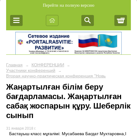
Перейти на полную версию
Корз
Главная
КОНФЕРЕНЦИИ
→
→
Участники конференций
→
Вторая научно-практическая конференция "Новые подходы в об
Жаңартылған білім беру
бағдарламасы. Жаңартылған
сабақ жоспарын құру. Шеберлік
сынып
31 января 2018 г.
Бастауыш класс мұғалімі: Мусабаева Багдат Мухтаровна,І