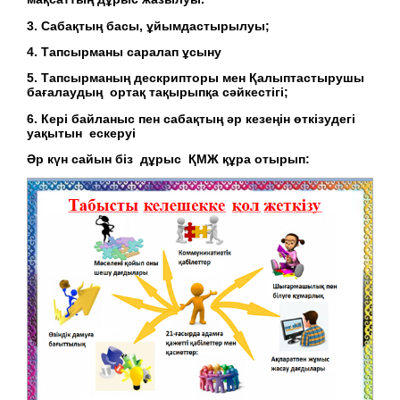
3. Сабақтың басы, ұйымдастырылуы;
4. Тапсырманы саралап ұсыну
5. Тапсырманың дескрипторы мен Қалыптастырушы
бағалаудың ортақ тақырыпқа сәйкестігі;
6. Кері байланыс пен сабақтың әр кезеңін өткізудегі
уақытын ескеруі
Әр күн сайын біз дұрыс ҚМЖ құра отырып: