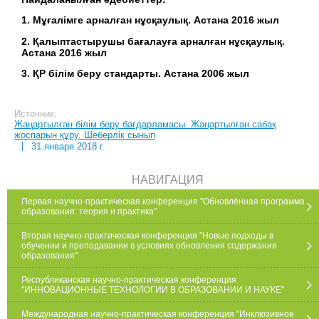
1. Мұғалімге арналған нұсқаулық. Астана 2016 жыл
2. Қалыптастырушы бағалауға арналған нұсқаулық.
Астана 2016 жыл
3. ҚР білім беру стандарты. Астана 2006 жыл
Источник:
Жаңартылған білім беру бағдарламасы. Жаңартылған сабақ
жоспарын құру. Шеберлік сынып
|
31 января 2018 г.
НАВИГАЦИЯ
Первая научно-практическая конференция "Обновлённая программа
образования: теория и практика"
Вторая научно-практическая конференция "Новые подходы в
обучении и преподавании в условиях обновления содержания
образования"
Республиканская научно-практическая конференция
"ИННОВАЦИОННЫЕ ТЕХНОЛОГИИ В ОБРАЗОВАНИИ И НАУКЕ"
Международная научно-практическая конференция "Инклюзивное