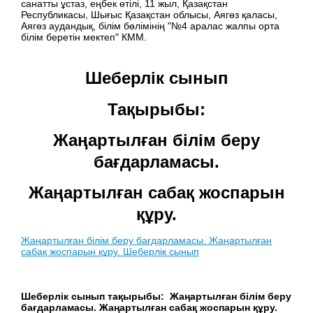
санатты ұстаз, еңбек өтілі, 11 жыл, Қазақстан
Республикасы, Шығыс Қазақстан облысы, Аягөз қаласы,
Аягөз аудандық, білім бөлімінің "№4 аралас жалпы орта
білім беретін мектеп" КММ.
Шеберлік сынып
Тақырыбы:
Жаңартылған білім беру
бағдарламасы.
Жаңартылған сабақ жоспарын
құру.
Жаңартылған білім беру бағдарламасы. Жаңартылған
сабақ жоспарын құру. Шеберлік сынып
Шеберлік сынып тақырыбы: Жаңартылған білім беру
бағдарламасы. Жаңартылған сабақ жоспарын құру.