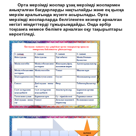
Орта мерзімді жоспар
ұзақ мерзімді жоспармен
анықталған бағдарларды нақтылайды және ең қысқа
мерзім аралығында жүзеге асырылады. Орта
мерзімді жоспарларда белгіленген кезеңге арналған
негізгі міндеттерді тұжырымдайды. Онда әрбір
тоқсанға немесе бөлімге арналған оқу тақырыптары
көрсетіледі.