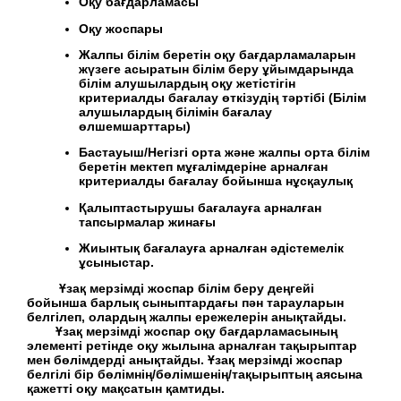
Оқу бағдарламасы
Оқу жоспары
Жалпы білім беретін оқу бағдарламаларын
жүзеге асыратын білім беру ұйымдарында
білім алушылардың оқу жетістігін
критериалды бағалау өткізудің тәртібі (Білім
алушылардың білімін бағалау
өлшемшарттары)
Бастауыш/Негізгі орта және жалпы орта білім
беретін мектеп мұғалімдеріне арналған
критериалды бағалау бойынша нұсқаулық
Қалыптастырушы бағалауға арналған
тапсырмалар жинағы
Жиынтық бағалауға арналған әдістемелік
ұсыныстар.
Ұзақ мерзімді жоспар білім беру деңгейі
бойынша барлық сыныптардағы пән тарауларын
белгілеп, олардың жалпы ережелерін анықтайды.
Ұзақ мерзімді жоспар оқу бағдарламасының
элементі ретінде оқу жылына арналған тақырыптар
мен бөлімдерді анықтайды. Ұзақ мерзімді жоспар
белгілі бір бөлімнің/бөлімшенің/тақырыптың аясына
қажетті оқу мақсатын қамтиды.