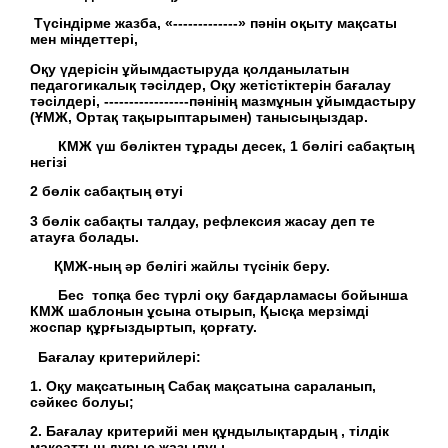
Түсіндірме жазба,
«-------------» пәнін оқыту мақсаты
мен міндеттері,
Оқу үдерісін ұйымдастыруда қолданылатын
педагогикалық тәсілдер, Оқу жетістіктерін бағалау
тәсілдері, -----------------пәнінің мазмұнын ұйымдастыру
(
ҰМЖ, Ортақ тақырыптарымен) танысыңыздар.
КМЖ үш бөліктен тұрады десек, 1 бөлігі сабақтың
негізі
2 бөлік сабақтың өтуі
3 бөлік сабақты талдау, рефлексия жасау деп те
атауға болады.
ҚМЖ-ның әр бөлігі жайлы түсінік беру.
Бес топқа бес түрлі оқу бағдарламасы бойынша
КМЖ шаблонын ұсына отырып, Қысқа мерзімді
жоспар құрғыздыртып, қорғату.
Бағалау критерийлері:
1. Оқу мақсатының Сабақ мақсатына сараланып,
сәйкес болуы;
2. Бағалау критерийі мен құндылықтардың , тілдік
мақсаттың дұрыс жазылуы.