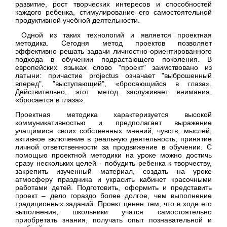
развитие, рост творческих интересов и способностей
каждого ребенка, стимулирование его самостоятельной
продуктивной учебной деятельности.
Одной из таких технологий и является проектная
методика. Сегодня метод проектов позволяет
эффективно решать задачи личностно-ориентированного
подхода в обучении подрастающего поколения. В
европейских языках слово "проект" заимствовано из
латыни: причастие projectus означает "выброшенный
вперед", "выступающий", «бросающийся в глаза».
Действительно, этот метод заслуживает внимания,
«бросается в глаза».
Проектная методика характеризуется высокой
коммуникативностью и предполагает выражение
учащимися своих собственных мнений, чувств, мыслей,
активное включение в реальную деятельность, принятие
личной ответственности за продвижение в обучении. С
помощью проектной методики на уроке можно достичь
сразу нескольких целей - побудить ребенка к творчеству,
закрепить изученный материал, создать на уроке
атмосферу праздника и украсить кабинет красочными
работами детей. Подготовить, оформить и представить
проект – дело гораздо более долгое, чем выполнение
традиционных заданий. Проект ценен тем, что в ходе его
выполнения, школьники учатся самостоятельно
приобретать знания, получать опыт познавательной и