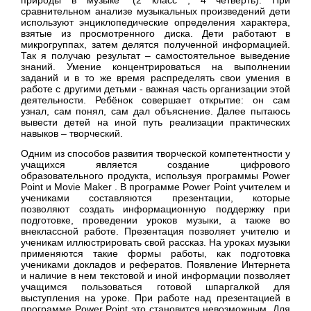
сравнительном анализе музыкальных произведений дети
используют энциклопедические определения характера,
взятые из просмотренного диска. Дети работают в
микрогруппах, затем делятся полученной информацией.
Так я получаю результат – самостоятельное выведение
знаний. Умение концентрироваться на выполнении
заданий и в то же время распределять свои умения в
работе с другими детьми - важная часть организации этой
деятельности. Ребёнок совершает открытие: он сам
узнал, сам понял, сам дал объяснение. Далее пытаюсь
вывести детей на иной путь реализации практических
навыков – творческий.
Одним из способов развития творческой компетентности у
учащихся является создание цифрового
образовательного продукта, используя программы Power
Point и Movie Maker . В программе Power Point учителем и
учениками составляются презентации, которые
позволяют создать информационную поддержку при
подготовке, проведении уроков музыки, а также во
внеклассной работе. Презентация позволяет учителю и
ученикам иллюстрировать свой рассказ. На уроках музыки
применяются такие формы работы, как подготовка
учениками докладов и рефератов. Появление Интернета
и наличие в нем текстовой и иной информации позволяет
учащимся пользоваться готовой шпаргалкой для
выступления на уроке. При работе над презентацией в
программе Power Point это становится невозможным. Для