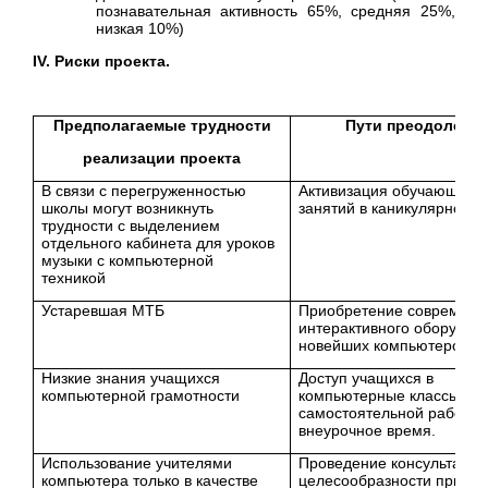
познавательная активность 65%, средняя 25%,
низкая 10%)
IV
. Риски проекта.
Предполагаемые трудности
Пути преодолени
реализации проекта
В связи с перегруженностью
Активизация обучающих
школы могут возникнуть
занятий в каникулярное в
трудности с выделением
отдельного кабинета для уроков
музыки с компьютерной
техникой
Устаревшая МТБ
Приобретение современн
интерактивного оборудов
новейших компьютеров.
Низкие знания учащихся
Доступ учащихся в
компьютерной грамотности
компьютерные классы дл
самостоятельной работы 
внеурочное время.
Использование учителями
Проведение консультаций
компьютера только в качестве
целесообразности приме