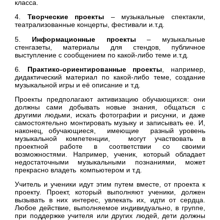
класса.
4.
Творческие проекты
– музыкальные спектакли,
театрализованные концерты, фестивали и.т.д.
5.
Информационные проекты
– музыкальные
стенгазеты, материалы для стендов, публичное
выступление с сообщением по какой-либо теме и.т.д.
6
.
Практико-ориентированные проекты
, например,
дидактический материал по какой-либо теме, создание
музыкальной игры и её описание и т.д.
Проекты предполагают активизацию обучающихся: они
должны сами добывать новые знания, общаться с
другими людьми, искать фотографии и рисунки, и даже
самостоятельно монтировать музыку и записывать ее. И,
наконец, обучающиеся, имеющие разный уровень
музыкальной компетенции, могут участвовать в
проектной работе в соответствии со своими
возможностями. Например, ученик, который обладает
недостаточными музыкальными познаниями, может
прекрасно владеть компьютером и т.д.
Учитель и ученики идут этим путем вместе, от проекта к
проекту. Проект, который выполняют ученики, должен
вызывать в них интерес, увлекать их, идти от сердца.
Любое действие, выполняемое индивидуально, в группе,
при поддержке учителя или других людей, дети должны