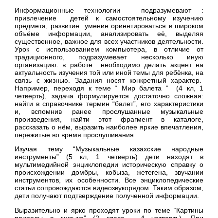
Информационные технологии подразумевают :
привлечение детей к самостоятельному изучению
предмета, развитие умение ориентироваться в широком
объёме информации, анализировать её, выделяя
существенное, важное для всех участников деятельности.
Урок с использованием компьютера, в отличие от
традиционного, подразумевает несколько иную
организацию: в работе необходимо делать акцент на
актуальность изучения той или иной темы для ребёнка, на
связь с жизнью. Задания носят конкретный характер.
Например, переходя к теме “ Мир балета ” (4 кл, 1
четверть), задача формулируется достаточно сложная:
найти в справочнике термин “балет”, его характеристики
и, вспомнив ранее прослушанные музыкальные
произведения, найти этот фрагмент в каталоге,
рассказать о нём, выразить наиболее яркие впечатления,
пережитые во время прослушивания.
Изучая тему “Музыкальные казахские народные
инструменты” (5 кл, 1 четверть) дети находят в
мультимедийной энциклопедии историческую справку о
происхождении домбры, кобыза, жетегена, звучании
инструментов, их особенности. Все энциклопедические
статьи сопровождаются видеозвукорядом. Таким образом,
дети получают подтверждение полученной информации.
Выразительно и ярко проходят уроки по теме “Картины
природы в музыке” (2 класс , 4 четверть). При