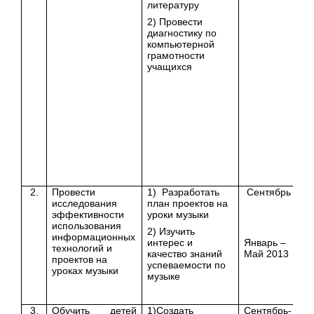
литературу
и
2) Провести
диагностику по
компьютерной
грамотности
учащихся
2.
Провести
1) Разработать
Сентябрь
Уч
исследования
план проектов на
эффективности
уроки музыки
использования
2) Изучить
информационных
интерес и
Январь –
технологий и
качество знаний
Май 2013
проектов на
успеваемости по
уроках музыки
музыке
3.
Обучить детей
1)Создать
Сентябрь-
Уч