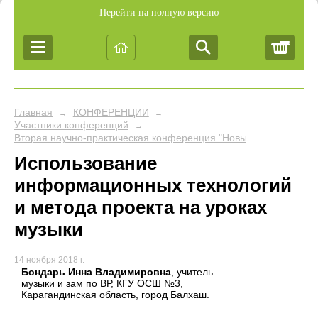
Перейти на полную версию
Корз
Главная
КОНФЕРЕНЦИИ
→
→
Участники конференций
→
Вторая научно-практическая конференция "Новые подходы в об
Использование
информационных технологий
и метода проекта на уроках
музыки
14 ноября 2018 г.
Бондарь Инна Владимировна
, учитель
музыки и зам по ВР, КГУ ОСШ №3,
Карагандинская область, город Балхаш.