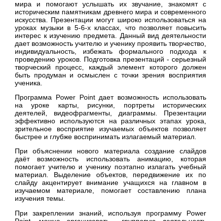
мира и помогают услышать их звучание, знакомят с
историческим памятникам древнего мира и современного
искусства. Презентации могут широко использоваться на
уроках музыки в 5-6-x классах, что позволяет повысить
интерес к изучению предмета. Данный вид деятельности
дает возможность учителю и ученику проявить творчество,
индивидуальность, избежать формального подхода к
проведению уроков. Подготовка презентаций - серьезный
творческий процесс, каждый элемент которого должен
быть продуман и осмыслен с точки зрения восприятия
ученика.
Программа Power Point дает возможность использовать
на уроке карты, рисунки, портреты исторических
деятелей, видеофрагменты, диаграммы. Презентации
эффективно используются на различных этапах урока,
зрительное восприятие изучаемых объектов позволяет
быстрее и глубже воспринимать излагаемый материал.
При объяснении нового материала создание слайдов
даёт возможность использовать анимацию, которая
помогает учителю и ученику поэтапно излагать учебный
материал. Выделение объектов, передвижение их по
слайду акцентирует внимание учащихся на главном в
изучаемом материале, помогает составлению плана
изучения темы.
При закреплении знаний, используя программу Power
Point, можно организовать групповую деятельность