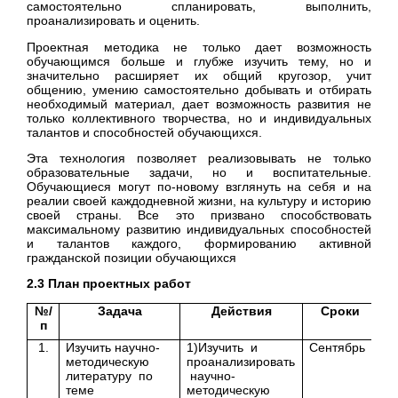
самостоятельно спланировать, выполнить,
проанализировать и оценить.
Проектная методика не только дает возможность
обучающимся больше и глубже изучить тему, но и
значительно расширяет их общий кругозор, учит
общению, умению самостоятельно добывать и отбирать
необходимый материал, дает возможность развития не
только коллективного творчества, но и индивидуальных
талантов и способностей обучающихся.
Эта технология позволяет реализовывать не только
образовательные задачи, но и воспитательные.
Обучающиеся могут по-новому взглянуть на себя и на
реалии своей каждодневной жизни, на культуру и историю
своей страны. Все это призвано способствовать
максимальному развитию индивидуальных способностей
и талантов каждого, формированию активной
гражданской позиции обучающихся
2.3 План проектных работ
№/
Задача
Действия
Сроки
О
п
1.
Изучить научно-
1)Изучить и
Сентябрь
Уч
методическую
проанализировать
литературу по
научно-
теме
методическую
Уч