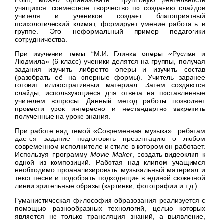
учащихся: совместное творчество по созданию слайдов
учителя и учеников создает благоприятный
психологический климат, формирует умение работать в
группе. Это неформальный пример педагогики
сотрудничества.
При изучении темы “М.И. Глинка оперы «Руслан и
Людмила» (6 класс) ученики делятся на группы, получая
задания изучить либретто оперы и изучить состав
(разобрать её на оперные формы). Учитель заранее
готовит иллюстративный материал. Затем создаются
слайды, использующиеся для ответа на поставленные
учителем вопросы. Данный метод работы позволяет
провести урок интересно и нестандартно закрепить
полученные на уроке знания.
При работе над темой «Современная музыка» ребятам
дается задание подготовить презентацию о любом
современном исполнителе и стиле в котором он работает.
Используя программу
Movie
Maker
, создать видеоклип к
одной из композиций. Работая над клипом учащимся
необходимо проанализировать музыкальный материал и
текст песни и подобрать подходящие в единой сюжетной
линии зрительные образы (картинки, фотографии и т.д.).
Гуманистическая философия образования реализуется с
помощью разнообразных технологий, целью которых
является не только трансляция знаний, а выявление,