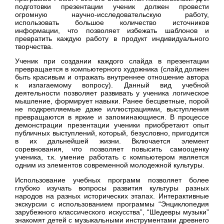
подготовки презентации ученик должен провести
огромную научно-исследовательскую работу,
использовать большое количество источников
информации, что позволяет избежать шаблонов и
превратить каждую работу в продукт индивидуального
творчества.
Ученик при создании каждого слайда в презентации
превращается в компьютерного художника (слайд должен
быть красивым и отражать внутреннее отношение автора
к излагаемому вопросу). Данный вид учебной
деятельности позволяет развивать у ученика логическое
мышление, формирует навыки. Ранее бесцветные, порой
не подкрепляемые даже иллюстрациями, выступления
превращаются в яркие и запоминающиеся. В процессе
демонстрации презентации ученики приобретают опыт
публичных выступлений, который, безусловно, пригодится
в их дальнейшей жизни. Включается элемент
соревнования, что позволяет повысить самооценку
ученика, т.к. умение работать с компьютером является
одним из элементов современной молодежной культуры.
Использование учебных программ позволяет более
глубоко изучать вопросы развития культуры разных
народов на разных исторических этапах. Интерактивные
экскурсии с использованием программы “Энциклопедия
зарубежного классического искусства”, “Шедевры музыки”
знакомят детей с музыкальными инструментами древнего