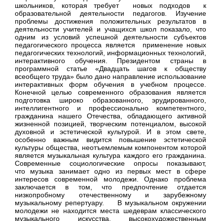
школьников, которая требует новых подходов к
образовательной деятельности педагогов. Изучение
проблемы достижения положительных результатов в
деятельности учителей и учащихся школ показало, что
одним из условий успешной деятельности субъектов
педагогического процесса является применение новых
педагогических технологий, информационных технологий,
интерактивного обучения. Президентом страны в
программной статье «Двадцать шагов к обществу
всеобщего труда» было дано направление использование
интерактивных форм обучения в учебном процессе.
Конечной целью современного образования является
подготовка широко образованного, эрудированного,
интеллигентного и профессионально компетентного,
гражданина нашего Отечества, обладающего активной
жизненной позицией, творческим потенциалом, высокой
духовной и эстетической культурой. И в этом свете,
особенно важным видится повышение эстетической
культуры общества, неотъемлемым компонентом которой
является музыкальная культура каждого его гражданина.
Современные социологические опросы показывают,
что музыка занимает одно из первых мест в сфере
интересов современной молодежи. Однако проблема
заключается в том, что предпочтение отдается
низкопробному отечественному и зарубежному
музыкальному репертуару. В музыкальном окружении
молодежи не находится места шедеврам классического
музыкального искусства, высокохудожественным